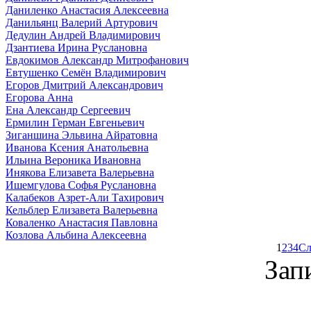
Даниленко Анастасия Алексеевна
Данильянц Валерий Артурович
Дедулин Андрей Владимирович
Дзантиева Ирина Руслановна
Евдокимов Александр Митрофанович
Евтушенко Семён Владимирович
Егоров Дмитрий Александрович
Егорова Анна
Ена Александр Сергеевич
Ермилин Герман Евгеньевич
Зиганшина Эльвина Айратовна
Иванова Ксения Анатольевна
Ильина Вероника Ивановна
Инякова Елизавета Валерьевна
Ишемгулова Софья Руслановна
Калабеков Азрет-Али Тахирович
Кельблер Елизавета Валерьевна
Коваленко Анастасия Павловна
Козлова Альбина Алексеевна
1
2
3
4
Сл
Зап