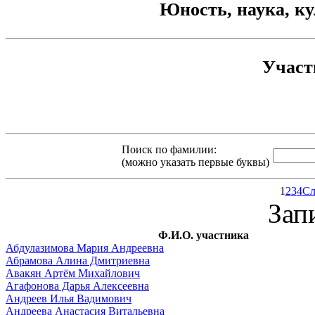
Юность, наука, ку
Участ
Поиск по фамилии:
(можно указать первые буквы)
1
2
3
4
Сл
Зап
Ф.И.О. участника
Абдулазимова Мария Андреевна
Абрамова Алина Дмитриевна
Авакян Артём Михайлович
Агафонова Дарья Алексеевна
Андреев Илья Вадимович
Андреева Анастасия Витальевна