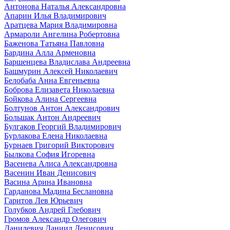
Антонова Наталья Александровна
Апарин Илья Владимирович
Аратцева Мария Владимировна
Армароли Ангелина Робертовна
Баженова Татьяна Павловна
Бардина Алла Арменовна
Баршенцева Владислава Андреевна
Башмурин Алексей Николаевич
Белобаба Анна Евгеньевна
Боброва Елизавета Николаевна
Бойкова Алина Сергеевна
Болтунов Антон Александрович
Большак Антон Андреевич
Булгаков Георгий Владимирович
Бурлакова Елена Николаевна
Бурнаев Григорий Викторович
Былкова София Игоревна
Васенева Алиса Александровна
Васенин Иван Денисович
Васина Арина Ивановна
Гарданова Мадина Беслановна
Гаритов Лев Юрьевич
Голубков Андрей Глебович
Громов Александр Олегович
Данилевич Даниил Денисович