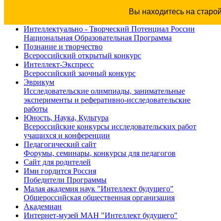
Вы находитесь на старо
Интеллектуально - Творческий Потенциал России
Национальная Образовательная Программа
Познание и творчество
Всероссийский открытый конкурс
Интеллект-Экспресс
Всероссийский заочный конкурс
Эврикум
Исследовательские олимпиады, занимательные
эксперименты и реферативно-исследовательские
работы
Юность, Наука, Культура
Всероссийские конкурсы исследовательских работ
учащихся и конференции
Педагогический сайт
Форумы, семинары, конкурсы для педагогов
Сайт для родителей
Ими гордится Россия
Победители Программы
Малая академия наук "Интеллект будущего"
Общероссийская общественная организация
Академиан
Интернет-музей МАН "Интеллект будущего"