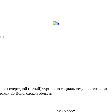
ти
рошел очередной (пятый) турнир по социальному проектировани
рской до Вологодской области.
26.10.2007