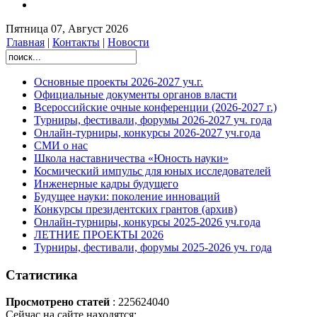
Пятница 07, Август 2026
Главная
|
Контакты
|
Новости
Основные проекты 2026-2027 уч.г.
Официальные документы органов власти
Всероссийские очные конференции (2026-2027 г.)
Турниры, фестивали, форумы 2026-2027 уч. года
Онлайн-турниры, конкурсы 2026-2027 уч.года
СМИ о нас
Школа наставничества «Юность науки»
Космический импульс для юных исследователей
Инженерные кадры будущего
Будущее науки: поколение инноваций
Конкурсы президентских грантов (архив)
Онлайн-турниры, конкурсы 2025-2026 уч.года
ЛЕТНИЕ ПРОЕКТЫ 2026
Турниры, фестивали, форумы 2025-2026 уч. года
Статистика
Просмотрено статей
: 225624040
Сейчас на сайте находятся: