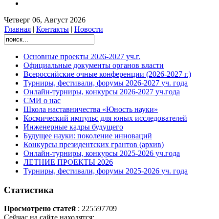
Четверг 06, Август 2026
Главная
|
Контакты
|
Новости
Основные проекты 2026-2027 уч.г.
Официальные документы органов власти
Всероссийские очные конференции (2026-2027 г.)
Турниры, фестивали, форумы 2026-2027 уч. года
Онлайн-турниры, конкурсы 2026-2027 уч.года
СМИ о нас
Школа наставничества «Юность науки»
Космический импульс для юных исследователей
Инженерные кадры будущего
Будущее науки: поколение инноваций
Конкурсы президентских грантов (архив)
Онлайн-турниры, конкурсы 2025-2026 уч.года
ЛЕТНИЕ ПРОЕКТЫ 2026
Турниры, фестивали, форумы 2025-2026 уч. года
Статистика
Просмотрено статей
: 225597709
Сейчас на сайте находятся: