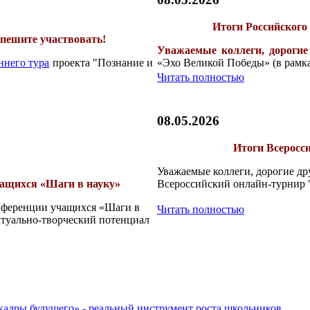
Итоги Российского
спешите участвовать!
Уважаемые коллеги, дорогие
ннего тура
проекта "Познание и
«Эхо Великой Победы» (в рамка
!
Читать полностью
08.05.2026
Итоги Всеросс
Уважаемые коллеги, дорогие др
чащихся «Шаги в науку»
Всероссийский онлайн-турнир "
онференции учащихся «Шаги в
Читать полностью
туально-творческий потенциал
адры будущего» - реальный инструмент роста школьников