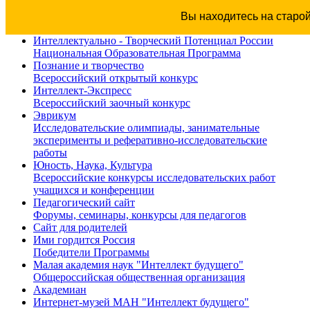
Вы находитесь на старо
Интеллектуально - Творческий Потенциал России
Национальная Образовательная Программа
Познание и творчество
Всероссийский открытый конкурс
Интеллект-Экспресс
Всероссийский заочный конкурс
Эврикум
Исследовательские олимпиады, занимательные
эксперименты и реферативно-исследовательские
работы
Юность, Наука, Культура
Всероссийские конкурсы исследовательских работ
учащихся и конференции
Педагогический сайт
Форумы, семинары, конкурсы для педагогов
Сайт для родителей
Ими гордится Россия
Победители Программы
Малая академия наук "Интеллект будущего"
Общероссийская общественная организация
Академиан
Интернет-музей МАН "Интеллект будущего"