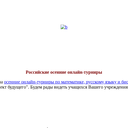
Российские осенние онлайн-турниры
на
осенние онлайн-турниры по математике, русскому языку и би
ект будущего". Будем рады видеть учащихся Вашего учреждения