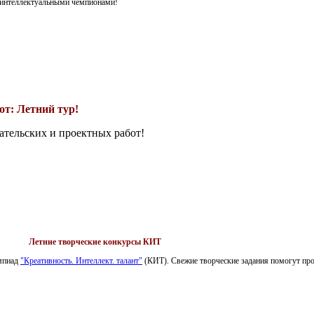
я интеллектуальными чемпионами!
т: Летний тур!
ательских и проектных работ!
Летние творческие конкурсы КИТ
импиад
"Креативность. Интеллект. талант"
(КИТ). Свежие творческие задания помогут пров