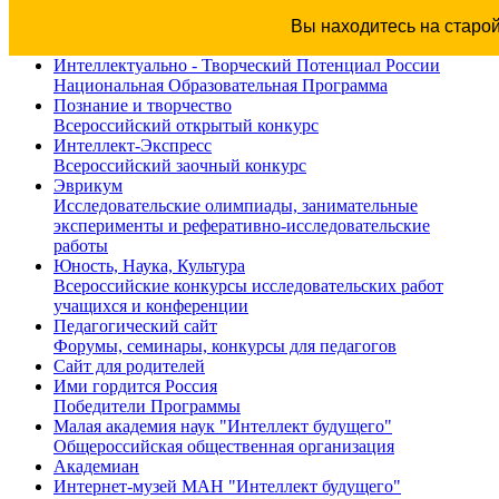
Вы находитесь на старо
Интеллектуально - Творческий Потенциал России
Национальная Образовательная Программа
Познание и творчество
Всероссийский открытый конкурс
Интеллект-Экспресс
Всероссийский заочный конкурс
Эврикум
Исследовательские олимпиады, занимательные
эксперименты и реферативно-исследовательские
работы
Юность, Наука, Культура
Всероссийские конкурсы исследовательских работ
учащихся и конференции
Педагогический сайт
Форумы, семинары, конкурсы для педагогов
Сайт для родителей
Ими гордится Россия
Победители Программы
Малая академия наук "Интеллект будущего"
Общероссийская общественная организация
Академиан
Интернет-музей МАН "Интеллект будущего"