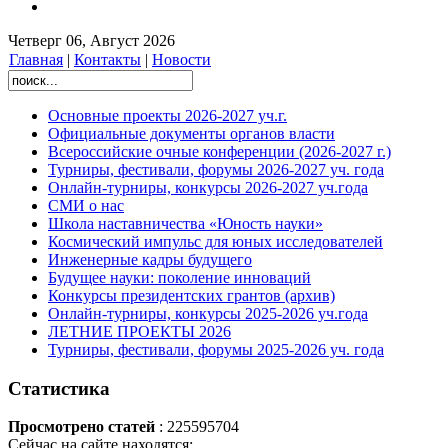
Четверг 06, Август 2026
Главная
|
Контакты
|
Новости
Основные проекты 2026-2027 уч.г.
Официальные документы органов власти
Всероссийские очные конференции (2026-2027 г.)
Турниры, фестивали, форумы 2026-2027 уч. года
Онлайн-турниры, конкурсы 2026-2027 уч.года
СМИ о нас
Школа наставничества «Юность науки»
Космический импульс для юных исследователей
Инженерные кадры будущего
Будущее науки: поколение инноваций
Конкурсы президентских грантов (архив)
Онлайн-турниры, конкурсы 2025-2026 уч.года
ЛЕТНИЕ ПРОЕКТЫ 2026
Турниры, фестивали, форумы 2025-2026 уч. года
Статистика
Просмотрено статей
: 225595704
Сейчас на сайте находятся: