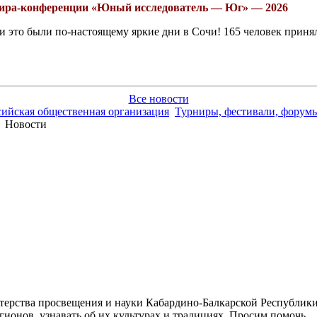
рнира-конференции «Юный исследователь — Юг» — 2026
это были по-настоящему яркие дни в Сочи! 165 человек принял
Все новости
сийская общественная организация
Турниры, фестивали, форумы
Новости
ерства просвещения и науки Кабардино-Балкарской Республики (
ионов, узнавать об их культурах и традициях. Просим помочь.