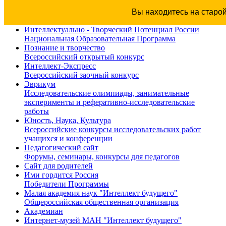
Вы находитесь на старо
Интеллектуально - Творческий Потенциал России
Национальная Образовательная Программа
Познание и творчество
Всероссийский открытый конкурс
Интеллект-Экспресс
Всероссийский заочный конкурс
Эврикум
Исследовательские олимпиады, занимательные
эксперименты и реферативно-исследовательские
работы
Юность, Наука, Культура
Всероссийские конкурсы исследовательских работ
учащихся и конференции
Педагогический сайт
Форумы, семинары, конкурсы для педагогов
Сайт для родителей
Ими гордится Россия
Победители Программы
Малая академия наук "Интеллект будущего"
Общероссийская общественная организация
Академиан
Интернет-музей МАН "Интеллект будущего"