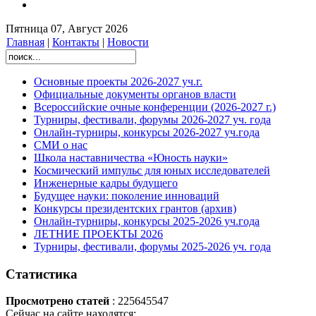
Пятница 07, Август 2026
Главная
|
Контакты
|
Новости
Основные проекты 2026-2027 уч.г.
Официальные документы органов власти
Всероссийские очные конференции (2026-2027 г.)
Турниры, фестивали, форумы 2026-2027 уч. года
Онлайн-турниры, конкурсы 2026-2027 уч.года
СМИ о нас
Школа наставничества «Юность науки»
Космический импульс для юных исследователей
Инженерные кадры будущего
Будущее науки: поколение инноваций
Конкурсы президентских грантов (архив)
Онлайн-турниры, конкурсы 2025-2026 уч.года
ЛЕТНИЕ ПРОЕКТЫ 2026
Турниры, фестивали, форумы 2025-2026 уч. года
Статистика
Просмотрено статей
: 225645547
Сейчас на сайте находятся: