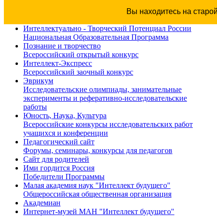
Вы находитесь на старо
Интеллектуально - Творческий Потенциал России
Национальная Образовательная Программа
Познание и творчество
Всероссийский открытый конкурс
Интеллект-Экспресс
Всероссийский заочный конкурс
Эврикум
Исследовательские олимпиады, занимательные
эксперименты и реферативно-исследовательские
работы
Юность, Наука, Культура
Всероссийские конкурсы исследовательских работ
учащихся и конференции
Педагогический сайт
Форумы, семинары, конкурсы для педагогов
Сайт для родителей
Ими гордится Россия
Победители Программы
Малая академия наук "Интеллект будущего"
Общероссийская общественная организация
Академиан
Интернет-музей МАН "Интеллект будущего"