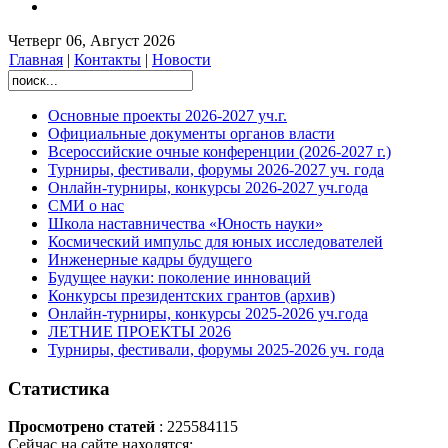
Четверг 06, Август 2026
Главная
|
Контакты
|
Новости
Основные проекты 2026-2027 уч.г.
Официальные документы органов власти
Всероссийские очные конференции (2026-2027 г.)
Турниры, фестивали, форумы 2026-2027 уч. года
Онлайн-турниры, конкурсы 2026-2027 уч.года
СМИ о нас
Школа наставничества «Юность науки»
Космический импульс для юных исследователей
Инженерные кадры будущего
Будущее науки: поколение инноваций
Конкурсы президентских грантов (архив)
Онлайн-турниры, конкурсы 2025-2026 уч.года
ЛЕТНИЕ ПРОЕКТЫ 2026
Турниры, фестивали, форумы 2025-2026 уч. года
Статистика
Просмотрено статей
: 225584115
Сейчас на сайте находятся: