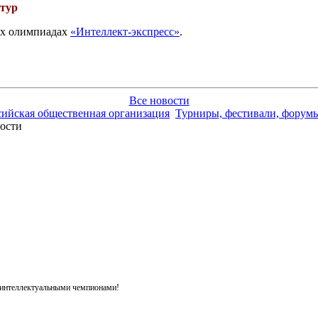
 тур
вых олимпиадах
«Интеллект-экспресс»
.
Все новости
сийская общественная организация
Турниры, фестивали, форумы
ости
я интеллектуальными чемпионами!