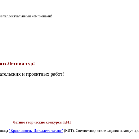
я интеллектуальными чемпионами!
т: Летний тур!
ательских и проектных работ!
Летние творческие конкурсы КИТ
импиад
"Креативность. Интеллект. талант"
(КИТ). Свежие творческие задания помогут пров