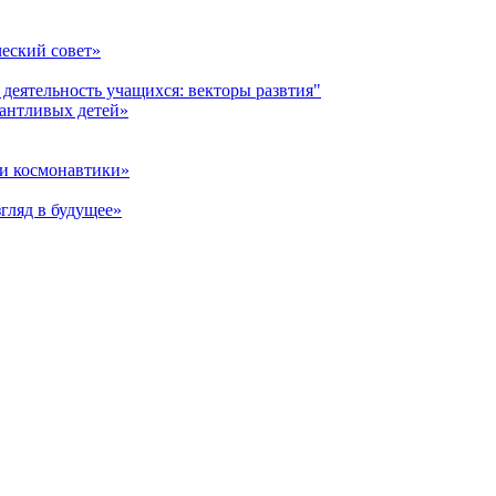
еский совет»
 деятельность учащихся: векторы развтия"
лантливых детей»
и космонавтики»
гляд в будущее»