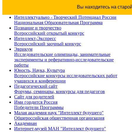
Вы находитесь на старо
Интеллектуально - Творческий Потенциал России
Национальная Образовательная Программа
Познание и творчество
Всероссийский открытый конкурс
Интеллект-Экспресс
Всероссийский заочный конкурс
Эврикум
Исследовательские олимпиады, занимательные
эксперименты и реферативно-исследовательские
работы
Юность, Наука, Культура
Всероссийские конкурсы исследовательских работ
учащихся и конференции
Педагогический сайт
Форумы, семинары, конкурсы для педагогов
Сайт для родителей
Ими гордится Россия
Победители Программы
Малая академия наук "Интеллект будущего"
Общероссийская общественная организация
Академиан
Интернет-музей МАН "Интеллект будущего"