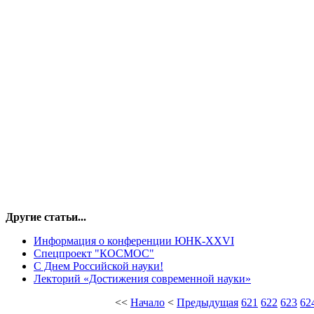
Другие статьи...
Информация о конференции ЮНК-XXVI
Cпецпроект "КОСМОС"
С Днем Российской науки!
Лекторий «Достижения современной науки»
<<
Начало
<
Предыдущая
621
622
623
62