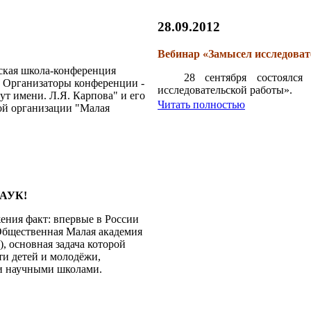
28.09.2012
Вебинар «Замысел исследоват
йская школа-конференция
28 сентября состоялс
 Организаторы конференции -
исследовательской работы».
т имени. Л.Я. Карпова" и его
Читать полностью
й организации "Малая
АУК!
ения факт: впервые в России
Общественная Малая академия
, основная задача которой
ти детей и молодёжи,
ми научными школами.