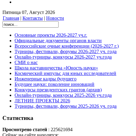
Пятница 07, Август 2026
Главная
|
Контакты
|
Новости
Основные проекты 2026-2027 уч.г.
Официальные документы органов власти
Всероссийские очные конференции (2026-2027 г.)
Турниры, фестивали, форумы 2026-2027 уч. года
Онлайн-турниры, конкурсы 2026-2027 уч.года
СМИ о нас
Школа наставничества «Юность науки»
Космический импульс для юных исследователей
Инженерные кадры будущего
Будущее науки: поколение инноваций
Конкурсы президентских грантов (архив)
Онлайн-турниры, конкурсы 2025-2026 уч.года
ЛЕТНИЕ ПРОЕКТЫ 2026
Турниры, фестивали, форумы 2025-2026 уч. года
Статистика
Просмотрено статей
: 225621694
Сейчас на сайте находятся: