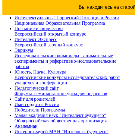
Вы находитесь на старо
Интеллектуально - Творческий Потенциал России
Национальная Образовательная Программа
Познание и творчество
Всероссийский открытый конкурс
Интеллект-Экспресс
Всероссийский заочный конкурс
Эврикум
Исследовательские олимпиады, занимательные
эксперименты и реферативно-исследовательские
работы
Юность, Наука, Культура
Всероссийские конкурсы исследовательских работ
учащихся и конференции
Педагогический сайт
Форумы, семинары, конкурсы для педагогов
Сайт для родителей
Ими гордится Россия
Победители Программы
Малая академия наук "Интеллект будущего"
Общероссийская общественная организация
Академиан
Интернет-музей МАН "Интеллект будущего"