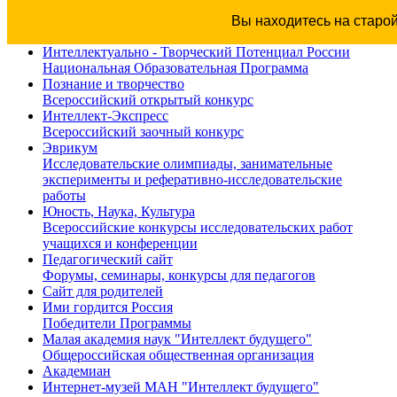
Вы находитесь на старо
Интеллектуально - Творческий Потенциал России
Национальная Образовательная Программа
Познание и творчество
Всероссийский открытый конкурс
Интеллект-Экспресс
Всероссийский заочный конкурс
Эврикум
Исследовательские олимпиады, занимательные
эксперименты и реферативно-исследовательские
работы
Юность, Наука, Культура
Всероссийские конкурсы исследовательских работ
учащихся и конференции
Педагогический сайт
Форумы, семинары, конкурсы для педагогов
Сайт для родителей
Ими гордится Россия
Победители Программы
Малая академия наук "Интеллект будущего"
Общероссийская общественная организация
Академиан
Интернет-музей МАН "Интеллект будущего"