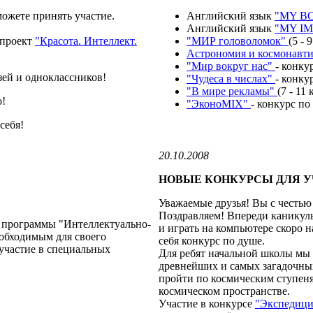
можете принять участие.
Английский язык
"MY B
Английский язык
"MY I
ипроект
"Красота. Интеллект.
"МИР головоломок"
(5 - 9
Астрономия и космонавт
"Мир вокруг нас"
- конкур
зей и одноклассников!
"Чудеса в числах"
- конкур
"В мире рекламы"
(7 - 11 
о!
"ЭконоMIX"
- конкурс по 
себя!
20.10.2008
НОВЫЕ КОНКУРСЫ ДЛЯ 
Уважаемые друзья! Вы с честью
Поздравляем! Впереди каникулы 
в программы "Интеллектуально-
и играть на компьютере скоро н
еобходимым для своего
себя конкурс по душе.
 участие в специальных
Для ребят начальной школы мы 
древнейших и самых загадочны
пройти по космическим ступен
космическом пространстве.
Участие в конкурсе
"Экспедици