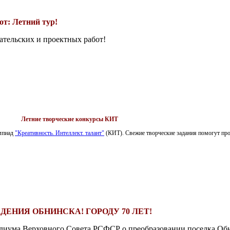
т: Летний тур!
ательских и проектных работ!
Летние творческие конкурсы КИТ
импиад
"Креативность. Интеллект. талант"
(КИТ). Свежие творческие задания помогут пров
ДЕНИЯ ОБНИНСКА! ГОРОДУ 70 ЛЕТ!
езидиума Верховного Совета РСФСР о преобразовании поселка Обн