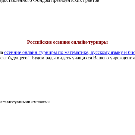
едоставленного Фондом президентских грантов.
Российские осенние онлайн-турниры
на
осенние онлайн-турниры по математике, русскому языку и би
ект будущего". Будем рады видеть учащихся Вашего учреждения
я интеллектуальными чемпионами!