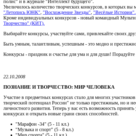
полис" и в журнале "Интеллект будущего".
Увеличилось количество творческих конкурсов, в которых вы 
"Летопись ЮНК"
,
"Восхождение Звезды"
,
"Весёлые Истории".
Кроме индивидуальных конкурсов - новый командный Мульт
Творчество" (КИТ).
Выбирайте конкурсы, участвуйте сами, привлекайте своих дру
Быть умным, талантливым, успешным - это модно и престижн
Конкурсы - праздник и счастье для ума и для души! Порадуйте 
22.10.2008
ПОЗНАНИЕ И ТВОРЧЕСТВО: МИР ЧЕЛОВЕКА
Участие в предметных конкурсах стало для многих участнико
творческий потенциал России" не только престижным, но и н
личностного развития. Теперь у вас есть возможность принять
конкурсах и открыть новые грани своих способностей.
"Марафон -34" (5 - 11 кл.)
"Музыка и спорт" (5 - 8 кл.)
"Мир спорта" (5 - 11 кл.)