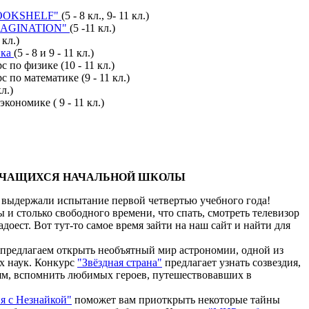
OOKSHELF"
(5 - 8 кл., 9- 11 кл.)
MAGINATION"
(5 -11 кл.)
 кл.)
ика
(5 - 8 и 9 - 11 кл.)
с по физике (10 - 11 кл.)
с по математике (9 - 11 кл.)
кл.)
экономике ( 9 - 11 кл.)
УЧАЩИХСЯ НАЧАЛЬНОЙ ШКОЛЫ
 выдержали испытание первой четвертью учебного года!
и столько свободного времени, что спать, смотреть телевизор
адоест. Вот тут-то самое время зайти на наш сайт и найти для
предлагаем открыть необъятный мир астрономии, одной из
х наук. Конкурс
"Звёздная страна"
предлагает узнать созвездия,
ям, вспомнить любимых героев, путешествовавших в
я с Незнайкой"
поможет вам приоткрыть некоторые тайны