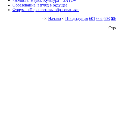
«Юность. Наука. Культура – ЗАТО»
Образование: взгляд в будущее
Форума «Перспективы образования»
<<
Начало
<
Предыдущая
601
602
603
60
Стр