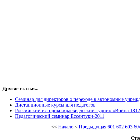
Другие статьи...
Семинар для директоров о переходе в автономные учреж
Дистанционные курсы для педагогов
Российский историко-краеведческий турнир «Война 1812
Педагогический семинар Ессентуки-2011
<<
Начало
<
Предыдущая
601
602
603
60
Стр