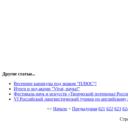
Другие статьи...
Весенние каникулы под знаком "ПЛЮС"!
Итоги и ход акции "Vivat, наука!"
Фестиваль наук и искусств «Творческий потенциал Росси
VI Российский лингвистический турнир по английском
<<
Начало
<
Предыдущая
621
622
623
62
Стр