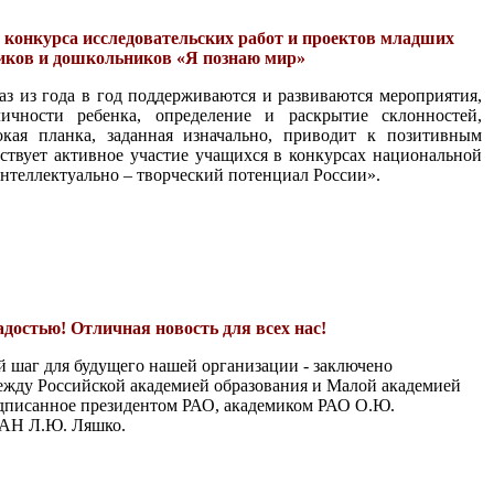
конкурса исследовательских работ и проектов младших
ков и дошкольников «Я познаю мир»
з из года в год поддерживаются и развиваются мероприятия,
ичности ребенка, определение и раскрытие склонностей,
кая планка, заданная изначально, приводит к позитивным
ьствует активное участие учащихся в конкурсах национальной
нтеллектуально – творческий потенциал России».
достью! Отличная новость для всех нас!
й шаг для будущего нашей организации - заключено
ежду Российской академией образования и Малой академией
одписанное президентом РАО, академиком РАО О.Ю.
МАН Л.Ю. Ляшко.