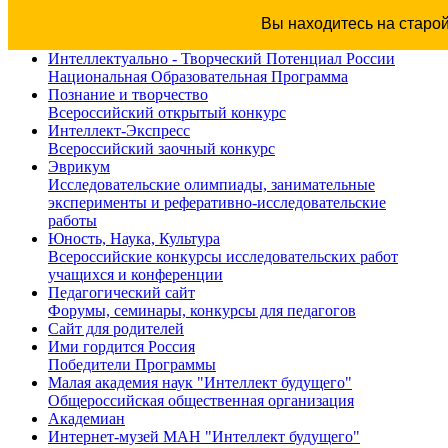
Вы находитесь на старо
Интеллектуально - Творческий Потенциал России
Национальная Образовательная Программа
Познание и творчество
Всероссийский открытый конкурс
Интеллект-Экспресс
Всероссийский заочный конкурс
Эврикум
Исследовательские олимпиады, занимательные
эксперименты и реферативно-исследовательские
работы
Юность, Наука, Культура
Всероссийские конкурсы исследовательских работ
учащихся и конференции
Педагогический сайт
Форумы, семинары, конкурсы для педагогов
Сайт для родителей
Ими гордится Россия
Победители Программы
Малая академия наук "Интеллект будущего"
Общероссийская общественная организация
Академиан
Интернет-музей МАН "Интеллект будущего"