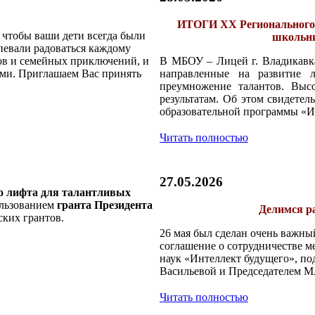
ИТОГИ XX Регионального 
 чтобы ваши дети всегда были
школьни
спевали радоваться каждому
ов и семейных приключений, и
В МБОУ – Лицей г. Владикавка
ами. Приглашаем Вас принять
направленные на развитие л
преумножение талантов. Высо
результатам. Об этом свидетел
образовательной программы «И
Читать полностью
27.05.2026
о лифта для талантливых
ользованием
гранта Президента
Делимся ра
ских грантов.
26 мая был сделан очень важны
соглашение о сотрудничестве м
наук «Интеллект будущего», п
Васильевой и Председателем 
Читать полностью