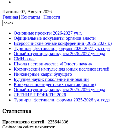
Пятница 07, Август 2026
Главная
|
Контакты
|
Новости
Основные проекты 2026-2027 уч.г.
Официальные документы органов власти
Всероссийские очные конференции (2026-2027 г.)
Турниры, фестивали, форумы 2026-2027 уч. года
Онлайн-турниры, конкурсы 2026-2027 уч.года
СМИ о нас
Школа наставничества «Юность науки»
Космический импульс для юных исследователей
Инженерные кадры будущего
Будущее науки: поколение инноваций
Конкурсы президентских грантов (архив)
Онлайн-турниры, конкурсы 2025-2026 уч.года
ЛЕТНИЕ ПРОЕКТЫ 2026
Турниры, фестивали, форумы 2025-2026 уч. года
Статистика
Просмотрено статей
: 225644336
Сейчас на сайте находятся: