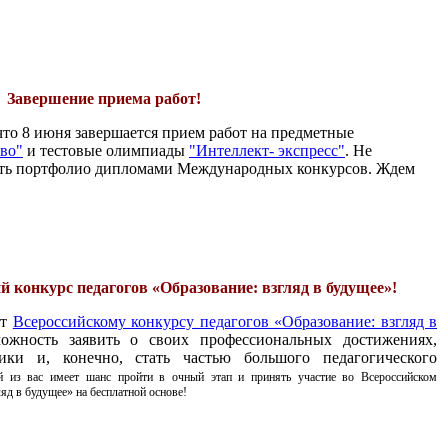
Завершение приема работ!
то 8 июня завершается прием работ на предметные
тво"
и тестовые олимпиады
"Интеллект- экспресс"
. Не
ить портфолио дипломами Международных конкурсов. Ждем
 конкурс педагогов «Образование: взгляд в будущее»!
рт
Всероссийскому конкурсу педагогов «Образование: взгляд в
ожность заявить о своих профессиональных достижениях,
дики и, конечно, стать частью большого педагогического
из вас имеет шанс пройти в очный этап и принять участие во Всероссийском
яд в будущее» на бесплатной основе!