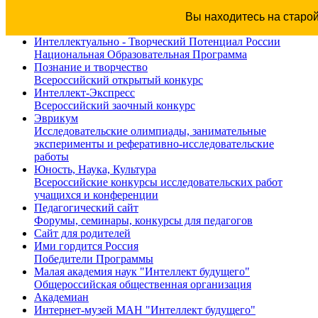
Вы находитесь на старо
Интеллектуально - Творческий Потенциал России
Национальная Образовательная Программа
Познание и творчество
Всероссийский открытый конкурс
Интеллект-Экспресс
Всероссийский заочный конкурс
Эврикум
Исследовательские олимпиады, занимательные
эксперименты и реферативно-исследовательские
работы
Юность, Наука, Культура
Всероссийские конкурсы исследовательских работ
учащихся и конференции
Педагогический сайт
Форумы, семинары, конкурсы для педагогов
Сайт для родителей
Ими гордится Россия
Победители Программы
Малая академия наук "Интеллект будущего"
Общероссийская общественная организация
Академиан
Интернет-музей МАН "Интеллект будущего"