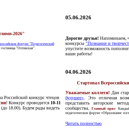
05.06.2026
Олимп-2026"
Дорогие друзья!
Напоминаем, ч
конкурсы
"Познание и творчес
российском форуме "Педагогический
, гостиница "Охтинская".
упустите возможность пополн
ваши работы!
04.06.2026
Стартовал Всероссийский
Уважаемые коллеги!
Дан ста
а Российский конкурс чтецов
будущее»
. Это отличная возм
сии
! Конкурс проводится
10-11
представить авторские мето
 (до 18.00). Будем рады видеть
сообщества.
Главный приз:
Каждый 
педагогическом форуме «Образование: взгл
Читать полностью