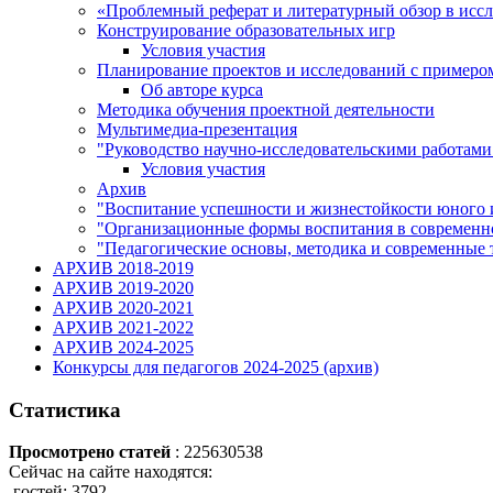
«Проблемный реферат и литературный обзор в иссл
Конструирование образовательных игр
Условия участия
Планирование проектов и исследований с примером
Об авторе курса
Методика обучения проектной деятельности
Мультимедиа-презентация
"Руководство научно-исследовательскими работами
Условия участия
Архив
"Воспитание успешности и жизнестойкости юного и
"Организационные формы воспитания в современно
"Педагогические основы, методика и современные 
АРХИВ 2018-2019
АРХИВ 2019-2020
АРХИВ 2020-2021
АРХИВ 2021-2022
АРХИВ 2024-2025
Конкурсы для педагогов 2024-2025 (архив)
Статистика
Просмотрено статей
: 225630538
Сейчас на сайте находятся:
гостей: 3792