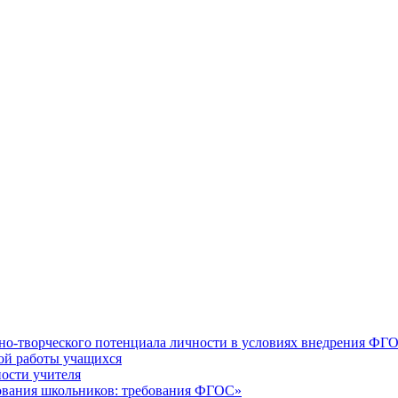
но-творческого потенциала личности в условиях внедрения ФГ
кой работы учащихся
ости учителя
зования школьников: требования ФГОС»