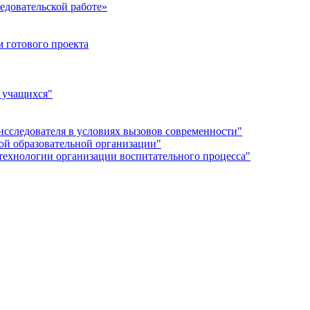
едовательской работе»
 готового проекта
 учащихся"
сследователя в условиях вызовов современности"
й образовательной организации"
технологии организации воспитательного процесса"