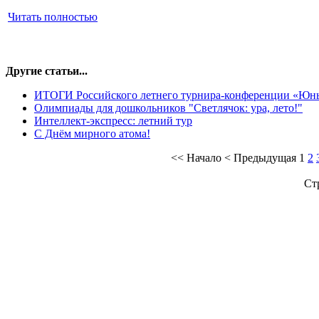
Читать полностью
Другие статьи...
ИТОГИ Российского летнего турнира-конференции «Юн
Олимпиады для дошкольников "Светлячок: ура, лето!"
Интеллект-экспресс: летний тур
С Днём мирного атома!
<<
Начало
<
Предыдущая
1
2
Ст