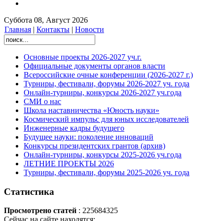
Суббота 08, Август 2026
Главная
|
Контакты
|
Новости
Основные проекты 2026-2027 уч.г.
Официальные документы органов власти
Всероссийские очные конференции (2026-2027 г.)
Турниры, фестивали, форумы 2026-2027 уч. года
Онлайн-турниры, конкурсы 2026-2027 уч.года
СМИ о нас
Школа наставничества «Юность науки»
Космический импульс для юных исследователей
Инженерные кадры будущего
Будущее науки: поколение инноваций
Конкурсы президентских грантов (архив)
Онлайн-турниры, конкурсы 2025-2026 уч.года
ЛЕТНИЕ ПРОЕКТЫ 2026
Турниры, фестивали, форумы 2025-2026 уч. года
Статистика
Просмотрено статей
: 225684325
Сейчас на сайте находятся: