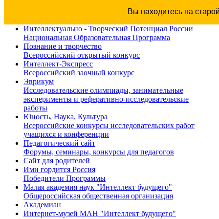
Вы находитесь на старо
Интеллектуально - Творческий Потенциал России
Национальная Образовательная Программа
Познание и творчество
Всероссийский открытый конкурс
Интеллект-Экспресс
Всероссийский заочный конкурс
Эврикум
Исследовательские олимпиады, занимательные
эксперименты и реферативно-исследовательские
работы
Юность, Наука, Культура
Всероссийские конкурсы исследовательских работ
учащихся и конференции
Педагогический сайт
Форумы, семинары, конкурсы для педагогов
Сайт для родителей
Ими гордится Россия
Победители Программы
Малая академия наук "Интеллект будущего"
Общероссийская общественная организация
Академиан
Интернет-музей МАН "Интеллект будущего"