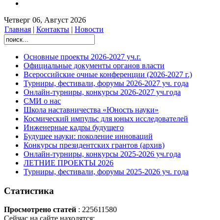
Четверг 06, Август 2026
Главная
|
Контакты
|
Новости
Основные проекты 2026-2027 уч.г.
Официальные документы органов власти
Всероссийские очные конференции (2026-2027 г.)
Турниры, фестивали, форумы 2026-2027 уч. года
Онлайн-турниры, конкурсы 2026-2027 уч.года
СМИ о нас
Школа наставничества «Юность науки»
Космический импульс для юных исследователей
Инженерные кадры будущего
Будущее науки: поколение инноваций
Конкурсы президентских грантов (архив)
Онлайн-турниры, конкурсы 2025-2026 уч.года
ЛЕТНИЕ ПРОЕКТЫ 2026
Турниры, фестивали, форумы 2025-2026 уч. года
Статистика
Просмотрено статей
: 225611580
Сейчас на сайте находятся: