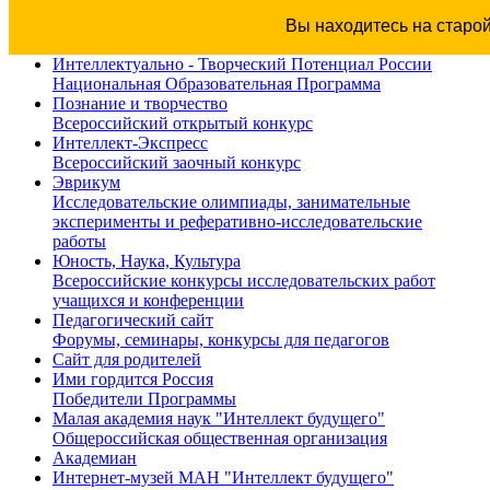
Вы находитесь на старо
Интеллектуально - Творческий Потенциал России
Национальная Образовательная Программа
Познание и творчество
Всероссийский открытый конкурс
Интеллект-Экспресс
Всероссийский заочный конкурс
Эврикум
Исследовательские олимпиады, занимательные
эксперименты и реферативно-исследовательские
работы
Юность, Наука, Культура
Всероссийские конкурсы исследовательских работ
учащихся и конференции
Педагогический сайт
Форумы, семинары, конкурсы для педагогов
Сайт для родителей
Ими гордится Россия
Победители Программы
Малая академия наук "Интеллект будущего"
Общероссийская общественная организация
Академиан
Интернет-музей МАН "Интеллект будущего"