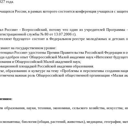
027 года.
ащихся России, в рамках которого состоится конференция учащихся с защито
ал России» - Всероссийский, потому что один из учредителей Программы 
гистрационной службы № 80 от 13.07.2006 г.).
«Интеллект будущего» состоит в Федеральном реестре молодёжных и детских
изнают на государственном уровне:
отенциал России» удостоены Премии Правительства Российской Федерации в о
ода одобрен опыт Общероссийской Малой академии наук «Интеллект будущего
зования и Общероссийской Малой академией наук;
овационной площадкой Российской академии образования.
уке, образованию и культуре на тему «Проблемы и перспективы создания на
тмечена важная роль Общероссийской общественной организации «Малая ака
лениям:
образования, науки, техники, экономики, сельского хозяйства, искусства; и
смонавтика; биология (общая, растений, животных), медицина; география; мат