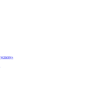
 успеху»
»