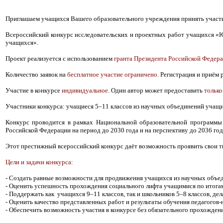
Приглашаем учащихся Вашего образовательного учреждения принять участие
Всероссийский конкурс исследовательских и проектных работ учащихся «Юн
учащихся».
Проект реализуется с использованием
гранта Президента Российской Федер
Количество заявок на
бесплатное участие ограничено.
Регистрация и приём 
Участие в конкурсе
индивидуальное
. Один автор может предоставить
только
Участники конкурса: учащиеся 5–11 классов из научных объединений учащ
Конкурс проводится в рамках Национальной образовательной программы 
Российской Федерации на период до 2030 года и на перспективу до 2036 год
Этот престижный всероссийский конкурс даёт возможность проявить свои т
Цели и задачи конкурса:
- Создать равные возможности для продвижения учащихся из научных объеди
- Оценить успешность прохождения социального лифта учащимися по итогам
- Поддержать как учащихся 9–11 классов, так и школьников 5–8 классов, де
- Оценить качество представленных работ и результаты обучения педагогов-
- Обеспечить возможность участия в конкурсе без обязательного прохожден