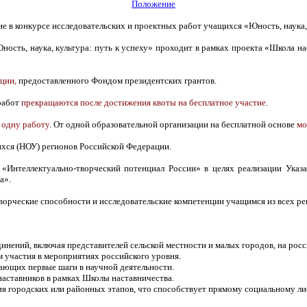
Положение
 в конкурсе исследовательских и проектных работ учащихся «Юность, наука, 
ость, наука, культура: путь к успеху» проходит в рамках проекта «Школа на
ации,
предоставленного Фондом президентских грантов.
работ
прекращаются после достижения квоты на бесплатное участие
.
 одну работу
. От одной образовательной организации на бесплатной основе
мо
ихся (НОУ) регионов Российской Федерации.
«Интеллектуально-творческий потенциал России» в целях реализации Указа
а».
ворческие способности и исследовательские компетенции учащимся из всех ре
нений, включая представителей сельской местности и малых городов, на росс
 участия в мероприятиях российского уровня.
лающих первые шаги в научной деятельности.
наставников в рамках Школы наставничества.
ия городских или районных этапов, что способствует прямому социальному ли