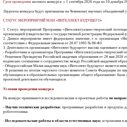
Срок проведения
заочного конкурса: с 1 сентября 2026 года по 10 декабря 2
Лауреаты конкурса будут приглашены на Чемпионат научных объединений уч
СТАТУС МЕРОПРИЯТИЙ МАН «ИНТЕЛЛЕКТ БУДУЩЕГО»
1. Статус мероприятий Программы «Интеллектуально-творческий потенци
организацией (свидетельство о государственной регистрации Федеральной ре
2. Данное мероприятие имеет федеральное значение, т. к. организация 
соответствии с Федеральным законом от 28.07.1995 № 98-ФЗ.
3. Деятельность организации «Интеллект будущего» высоко оценивают и пр
- Разработчики и организаторы Программы «Интеллектуально-творческий п
- Решением Президиума Российской академии образования от 28 мая 2026 г
подписано соглашение о сотрудничестве между Российской академией обра
- Общероссийская Малая академия наук «Интеллект будущего» является инн
- В решении по итогам «круглого стола» комитета Совета Федерации по на
обучающихся в образовательных организациях общего образования» была о
проектной деятельности обучающихся.
Условия проведения конкурса
На конкурс принимаются исследовательские и проектные работы
по направ
-
Научно-технические разработки:
программные разработки и продукты для 
робототехника.
-
Исследовательские работы в области естественных наук:
астрономия и ко