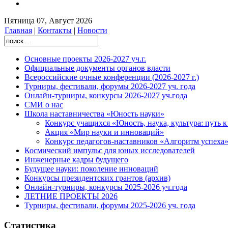
Пятница 07, Август 2026
Главная
|
Контакты
|
Новости
Основные проекты 2026-2027 уч.г.
Официальные документы органов власти
Всероссийские очные конференции (2026-2027 г.)
Турниры, фестивали, форумы 2026-2027 уч. года
Онлайн-турниры, конкурсы 2026-2027 уч.года
СМИ о нас
Школа наставничества «Юность науки»
Конкурс учащихся «Юность, наука, культура: путь к
Акция «Мир науки и инноваций»
Конкурс педагогов-наставников «Алгоритм успеха
Космический импульс для юных исследователей
Инженерные кадры будущего
Будущее науки: поколение инноваций
Конкурсы президентских грантов (архив)
Онлайн-турниры, конкурсы 2025-2026 уч.года
ЛЕТНИЕ ПРОЕКТЫ 2026
Турниры, фестивали, форумы 2025-2026 уч. года
Статистика