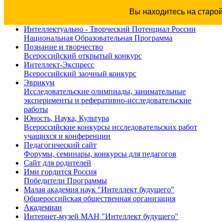
Вы находитесь на старо
Интеллектуально - Творческий Потенциал России
Национальная Образовательная Программа
Познание и творчество
Всероссийский открытый конкурс
Интеллект-Экспресс
Всероссийский заочный конкурс
Эврикум
Исследовательские олимпиады, занимательные
эксперименты и реферативно-исследовательские
работы
Юность, Наука, Культура
Всероссийские конкурсы исследовательских работ
учащихся и конференции
Педагогический сайт
Форумы, семинары, конкурсы для педагогов
Сайт для родителей
Ими гордится Россия
Победители Программы
Малая академия наук "Интеллект будущего"
Общероссийская общественная организация
Академиан
Интернет-музей МАН "Интеллект будущего"