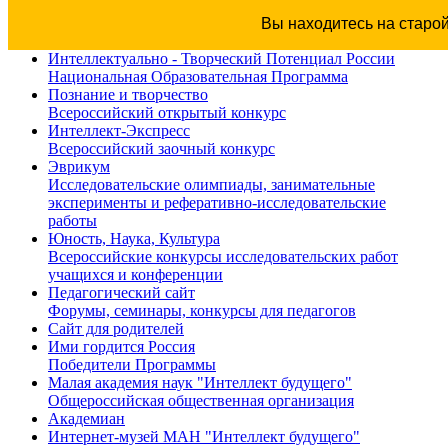
Вы находитесь на старо
Интеллектуально - Творческий Потенциал России
Национальная Образовательная Программа
Познание и творчество
Всероссийский открытый конкурс
Интеллект-Экспресс
Всероссийский заочный конкурс
Эврикум
Исследовательские олимпиады, занимательные
эксперименты и реферативно-исследовательские
работы
Юность, Наука, Культура
Всероссийские конкурсы исследовательских работ
учащихся и конференции
Педагогический сайт
Форумы, семинары, конкурсы для педагогов
Сайт для родителей
Ими гордится Россия
Победители Программы
Малая академия наук "Интеллект будущего"
Общероссийская общественная организация
Академиан
Интернет-музей МАН "Интеллект будущего"