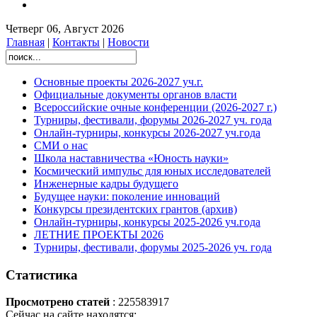
Четверг 06, Август 2026
Главная
|
Контакты
|
Новости
Основные проекты 2026-2027 уч.г.
Официальные документы органов власти
Всероссийские очные конференции (2026-2027 г.)
Турниры, фестивали, форумы 2026-2027 уч. года
Онлайн-турниры, конкурсы 2026-2027 уч.года
СМИ о нас
Школа наставничества «Юность науки»
Космический импульс для юных исследователей
Инженерные кадры будущего
Будущее науки: поколение инноваций
Конкурсы президентских грантов (архив)
Онлайн-турниры, конкурсы 2025-2026 уч.года
ЛЕТНИЕ ПРОЕКТЫ 2026
Турниры, фестивали, форумы 2025-2026 уч. года
Статистика
Просмотрено статей
: 225583917
Сейчас на сайте находятся: