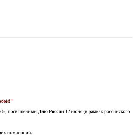
обой!"
ой!», посвящённый
Дню России
12 июня (в рамках российского
воих номинаций: