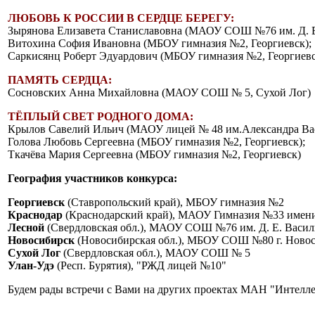
ЛЮБОВЬ К РОССИИ В СЕРДЦЕ БЕРЕГУ:
Зырянова Елизавета Станиславовна (МАОУ СОШ №76 им. Д. Е.
Витохина София Ивановна (МБОУ гимназия №2, Георгиевск);
Саркисянц Роберт Эдуардович (МБОУ гимназия №2, Георгиевс
ПАМЯТЬ СЕРДЦА:
Сосновских Анна Михайловна (МАОУ СОШ № 5, Сухой Лог)
ТЁПЛЫЙ СВЕТ РОДНОГО ДОМА:
Крылов Савелий Ильич (МАОУ лицей № 48 им.Александра Вас
Голова Любовь Сергеевна (МБОУ гимназия №2, Георгиевск);
Ткачёва Мария Сергеевна (МБОУ гимназия №2, Георгиевск)
География участников конкурса:
Георгиевск
(Ставропольский край), МБОУ гимназия №2
Краснодар
(Краснодарский край), МАОУ Гимназия №33 имени
Лесной
(Свердловская обл.), МАОУ СОШ №76 им. Д. Е. Васил
Новосибирск
(Новосибирская обл.), МБОУ СОШ №80 г. Ново
Сухой Лог
(Свердловская обл.), МАОУ СОШ № 5
Улан-Удэ
(Респ. Бурятия), "РЖД лицей №10"
Будем рады встречи с Вами на других проектах МАН "Интелл