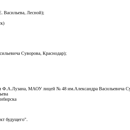
 Васильева, Лесной);
к)
ильевича Суворова, Краснодар);
 Ф.А.Лузана, МАОУ лицей № 48 им.Александра Васильевича С
ьева
сибирска
ект будущего".