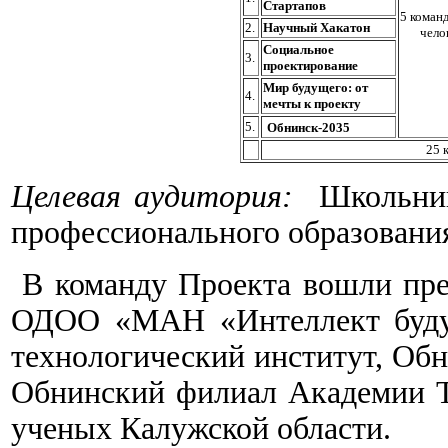
Стартапов
5 команд
2.
Научный Хакатон
чело
Социальное
3.
проектирование
Мир будущего: от
4.
мечты к проекту
5.
Обнинск-2035
25 
Целевая аудитория:
Школьник
профессионального образовани
В команду Проекта вошли пр
ОДОО «МАН «Интеллект будущ
технологический институт, Об
Обнинский филиал Академии 
ученых Калужской области.