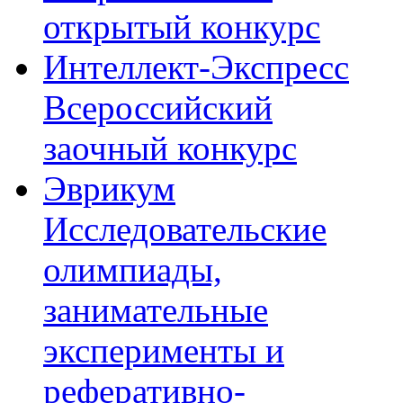
Предприятия
открытый конкурс
региона
готовы
Интеллект-Экспресс
принять
лучшие
работы
Всероссийский
для
дальнейшего
продвижения.
заочный конкурс
Торжественное
закрытие
проекта
Эврикум
не
оставит
равнодушным
Исследовательские
участников,
организаторов,
олимпиады,
жителей
нашего
города.
занимательные
эксперименты и
реферативно-