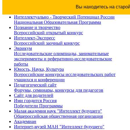
Вы находитесь на старо
Интеллектуально - Творческий Потенциал России
Национальная Образовательная Программа
Познание и творчество
Всероссийский открытый конкурс
Интеллект-Экспресс
Всероссийский заочный конкурс
Эврикум
Исследовательские олимпиады, занимательные
эксперименты и реферативно-исследовательские
работы
Юность, Наука, Культура
Всероссийские конкурсы исследовательских работ
учащихся и конференции
Педагогический сайт
Форумы, семинары, конкурсы для педагогов
Сайт для родителей
Ими гордится Россия
Победители Программы
Малая академия наук "Интеллект будущего"
Общероссийская общественная организация
Академиан
Интернет-музей МАН "Интеллект будущего"