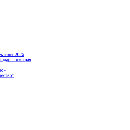
ективы-2026
одарского края
во»
чество"