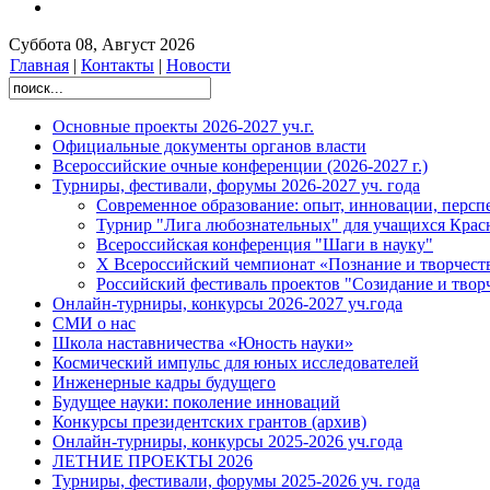
Суббота 08, Август 2026
Главная
|
Контакты
|
Новости
Основные проекты 2026-2027 уч.г.
Официальные документы органов власти
Всероссийские очные конференции (2026-2027 г.)
Турниры, фестивали, форумы 2026-2027 уч. года
Современное образование: опыт, инновации, персп
Турнир "Лига любознательных" для учащихся Красн
Всероссийская конференция "Шаги в науку"
X Всероссийский чемпионат «Познание и творчест
Российский фестиваль проектов "Созидание и твор
Онлайн-турниры, конкурсы 2026-2027 уч.года
СМИ о нас
Школа наставничества «Юность науки»
Космический импульс для юных исследователей
Инженерные кадры будущего
Будущее науки: поколение инноваций
Конкурсы президентских грантов (архив)
Онлайн-турниры, конкурсы 2025-2026 уч.года
ЛЕТНИЕ ПРОЕКТЫ 2026
Турниры, фестивали, форумы 2025-2026 уч. года