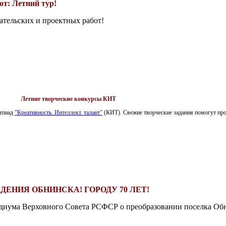
т: Летний тур!
ательских и проектных работ!
Летние творческие конкурсы КИТ
импиад
"Креативность. Интеллект. талант"
(КИТ). Свежие творческие задания помогут пров
ДЕНИЯ ОБНИНСКА! ГОРОДУ 70 ЛЕТ!
езидиума Верховного Совета РСФСР о преобразовании поселка Обн