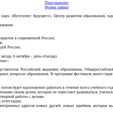
Приглашение
Форма заявки
наук «Интеллект будущего», Центр развития образования, на
зования.
практик в современной России;
я;
ций России;
заезда, 6 октября – день отъезда).
ина».
дставители Российской академии образования, Общероссийско
льных вопросах образования. В программе фестиваля много пра
 потом будет вдохновенно работать в течение всего учебного год
нными своим делом, которые не перестают развиваться, учиться
отворной работы с детьми.
 аттестации.
электронных адресов новых друзей, новых приёмов, которые в