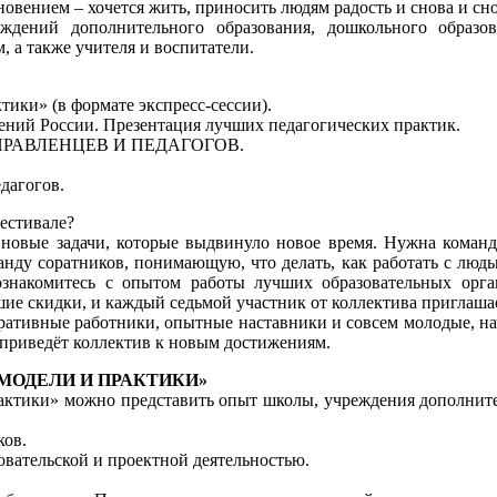
овением – хочется жить, приносить людям радость и снова и сно
ждений дополнительного образования, дошкольного образов
 а также учителя и воспитатели.
ики» (в формате экспресс-сессии).
ений России. Презентация лучших педагогических практик.
ПРАВЛЕНЦЕВ И ПЕДАГОГОВ.
дагогов.
естивале?
новые задачи, которые выдвинуло новое время. Нужна команда
анду соратников, понимающую, что делать, как работать с людь
ознакомитесь с опытом работы лучших образовательных орга
ие скидки, и каждый седьмой участник от коллектива приглашае
тративные работники, опытные наставники и совсем молодые, на
я приведёт коллектив к новым достижениям.
 МОДЕЛИ И ПРАКТИКИ»
ктики» можно представить опыт школы, учреждения дополните
ков.
вательской и проектной деятельностью.