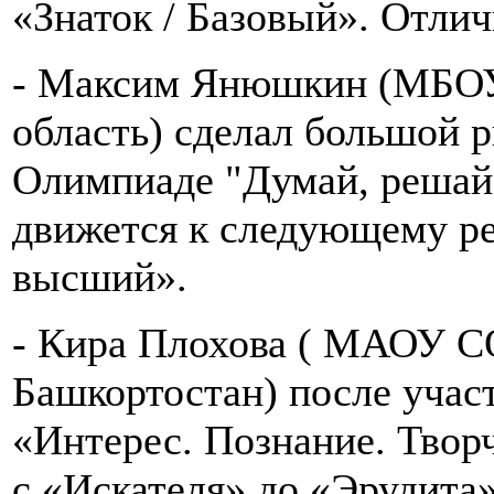
«Знаток / Базовый». Отлич
- Максим Янюшкин (МБОУ
область) сделал большой р
Олимпиаде "Думай, решай,
движется к следующему ре
высший».
- Кира Плохова ( МАОУ С
Башкортостан) после учас
«Интерес. Познание. Твор
с «Искателя» до «Эрудита»