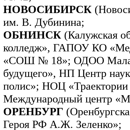
НОВОСИБИРСК
(Новос
им. В. Дубинина;
ОБНИНСК
(Калужская о
колледж», ГАПОУ КО «Ме
«СОШ № 18»; ОДОО Малая
будущего», НП Центр нау
полис»; НОЦ «Траектории
Международный центр «М
ОРЕНБУРГ
(Оренбургска
Героя РФ А.Ж. Зеленко»;