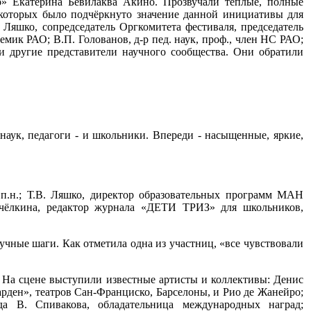
» Екатерина Бевилаква Акино. Прозвучали тёплые, полные
в которых было подчёркнуто значение данной инициативы для
яшко, сопредседатель Оргкомитета фестиваля, председатель
мик РАО; В.П. Голованов, д-р пед. наук, проф., член НС РАО;
 и другие представители научного сообщества. Они обратили
аук, педагоги - и школьники. Впереди - насыщенные, яркие,
п.н.; Т.В. Ляшко, директор образовательных программ МАН
Пчёлкина, редактор журнала «ДЕТИ ТРИЗ» для школьников,
учные шаги. Как отметила одна из участниц, «все чувствовали
 На сцене выступили известные артисты и коллективы: Денис
арден», театров Сан-Франциско, Барселоны, и Рио де Жанейро;
а В. Спивакова, обладательница международных наград;