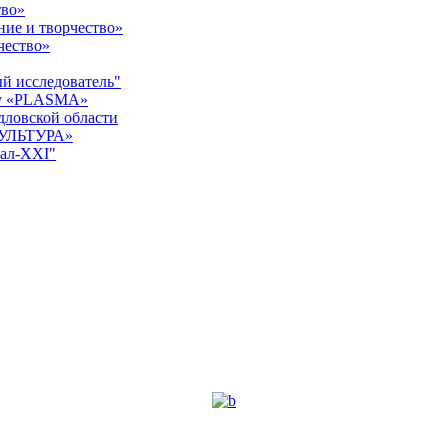
тво»
ние и творчество»
чество»
й исследователь"
ку «PLASMA»
дловской области
КУЛЬТУРА»
ал-XXI"