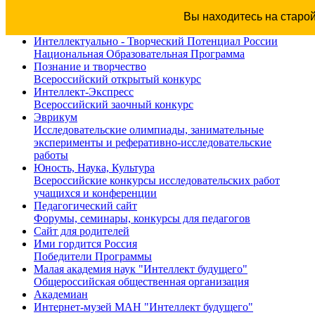
Вы находитесь на старо
Интеллектуально - Творческий Потенциал России
Национальная Образовательная Программа
Познание и творчество
Всероссийский открытый конкурс
Интеллект-Экспресс
Всероссийский заочный конкурс
Эврикум
Исследовательские олимпиады, занимательные
эксперименты и реферативно-исследовательские
работы
Юность, Наука, Культура
Всероссийские конкурсы исследовательских работ
учащихся и конференции
Педагогический сайт
Форумы, семинары, конкурсы для педагогов
Сайт для родителей
Ими гордится Россия
Победители Программы
Малая академия наук "Интеллект будущего"
Общероссийская общественная организация
Академиан
Интернет-музей МАН "Интеллект будущего"