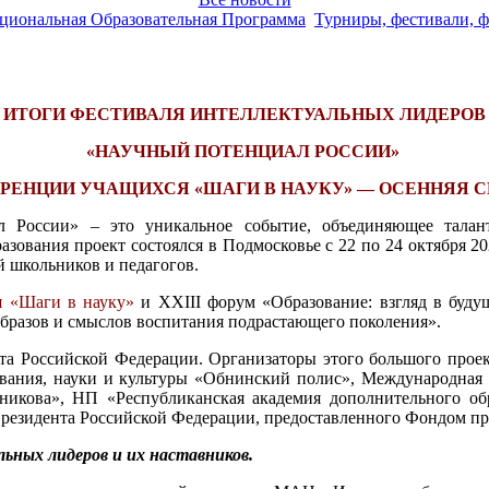
ациональная Образовательная Программа
Турниры, фестивали, ф
ИТОГИ ФЕСТИВАЛЯ ИНТЕЛЛЕКТУАЛЬНЫХ ЛИДЕРОВ
«НАУЧНЫЙ ПОТЕНЦИАЛ РОССИИ»
РЕНЦИИ УЧАЩИХСЯ «ШАГИ В НАУКУ» — ОСЕННЯЯ 
л России» – это уникальное событие, объединяющее тала
азования проект состоялся в Подмосковье с 22 по 24 октября 2
й школьников и педагогов.
 «Шаги в науку»
и XXIII форум «Образование: взгляд в буд
образов и смыслов воспитания подрастающего поколения».
кта Российской Федерации. Организаторы этого большого прое
ования, науки и культуры «Обнинский полис», Международная
никова», НП «Республиканская академия дополнительного об
Президента Российской Федерации, предоставленного Фондом пр
ных лидеров и их наставников.