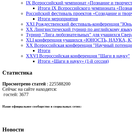
IX Всероссийский чемпионат «Познание и творчес
Итоги IX Всероссийского чемпионата «Позна
Российский фестиваль проектов «Созидание и твор
Итоги мероприятия
XXI Рождественский фестиваль-конференция "Юны
XX Лингвистический турнир по английскому язы
Турнир "Лига любознательных" для учащихся Свер
XLI конференция учащихся «ЮНОСТЬ, НАУКА, 
XX Всероссийская конференция "Научный потенци
Итоги
XXVI Всероссийская конференция "Шаги в науку"
Итоги «Шаги в науку» (1-й сессия)
Статистика
Просмотрено статей
: 225588200
Сейчас на сайте находятся:
гостей: 3677
Наше официальное сообщество в социальных сетях:
Новости