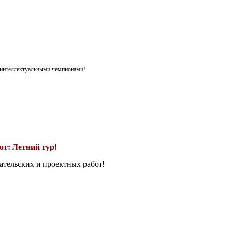
я интеллектуальными чемпионами!
т: Летний тур!
ательских и проектных работ!