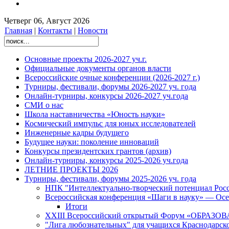
Четверг 06, Август 2026
Главная
|
Контакты
|
Новости
Основные проекты 2026-2027 уч.г.
Официальные документы органов власти
Всероссийские очные конференции (2026-2027 г.)
Турниры, фестивали, форумы 2026-2027 уч. года
Онлайн-турниры, конкурсы 2026-2027 уч.года
СМИ о нас
Школа наставничества «Юность науки»
Космический импульс для юных исследователей
Инженерные кадры будущего
Будущее науки: поколение инноваций
Конкурсы президентских грантов (архив)
Онлайн-турниры, конкурсы 2025-2026 уч.года
ЛЕТНИЕ ПРОЕКТЫ 2026
Турниры, фестивали, форумы 2025-2026 уч. года
НПК "Интеллектуально-творческий потенциал Рос
Всероссийская конференция «Шаги в науку» — Осе
Итоги
XXIII Всероссийский открытый Форум «ОБРАЗ
"Лига любознательных" для учащихся Краснодарско