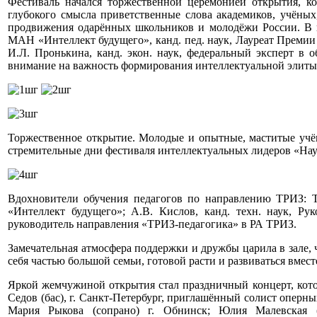
Фестиваль начался торжественной церемонией открытия, 
глубокого смысла приветственные слова академиков, учёных
продвижения одарённых школьников и молодёжи России. В н
МАН «Интеллект будущего», канд. пед. наук, Лауреат Премии 
И.Л. Пронькина, канд. экон. наук, федеральный эксперт в 
внимание на важность формирования интеллектуальной элиты
Торжественное открытие. Молодые и опытные, маститые учён
стремительные дни фестиваля интеллектуальных лидеров «На
Вдохновители обучения педагогов по направлению ТРИЗ: Т
«Интеллект будущего»; А.В. Кислов, канд. техн. наук, 
руководитель направления «ТРИЗ-педагогика» в РА ТРИЗ.
Замечательная атмосфера поддержки и дружбы царила в зале, 
себя частью большой семьи, готовой расти и развиваться вмест
Яркой жемчужиной открытия стал праздничный концерт, кото
Седов (бас), г. Санкт-Петербург, приглашённый солист оперн
Мария Рыкова (сопрано) г. Обнинск; Юлия Малевская (