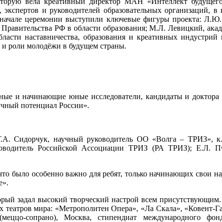
которую вела креативный директор МАН «Интеллект будущего
, экспертов и руководителей образовательных организаций, 
ачале церемонии выступили ключевые фигуры проекта: Л.Ю. Л
Правительства РФ в области образования; М.Л. Левицкий, акаде
области наставничества, образования и креативных индустрий
 и роли молодёжи в будущем страны.
ые и начинающие юные исследователи, кандидаты и доктора н
учный потенциал России».
.А. Сидорчук, научный руководитель ОО «Волга – ТРИЗ», к.
Руководитель Российской Ассоциации ТРИЗ (РА ТРИЗ); Е.Л. 
что было особенно важно для ребят, только начинающих свои на
е».
рый задал высокий творческий настрой всем присутствующим.
ых театров мира: «Метрополитен Опера», «Ла Скала», «Ковент-Г
меццо-сопрано), Москва, стипендиат международного фонд