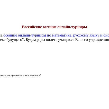
Российские осенние онлайн-турниры
на
осенние онлайн-турниры по математике, русскому языку и би
ект будущего". Будем рады видеть учащихся Вашего учреждения
я интеллектуальными чемпионами!