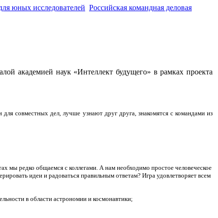
для юных исследователей
Российская командная деловая
алой академией наук «Интеллект будущего» в рамках проекта
и для совместных дел, лучше узнают друг друга, знакомятся с командами из
ах мы редко общаемся с коллегами. А нам необходимо простое человеческое
ерировать идеи и радоваться правильным ответам? Игра удовлетворяет всем
ельности в области астрономии и космонавтики;