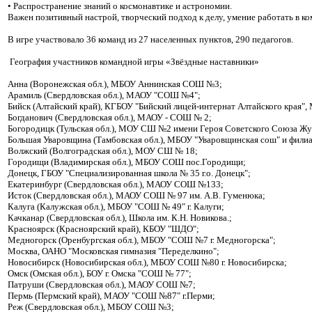
• Распространение знаний о космонавтике и астрономии.
Важен позитивный настрой, творческий подход к делу, умение работать в ко
В игре участвовало 36 команд из 27 населенных пунктов, 290 педагогов.
География участников командной игры «Звёздные наставники»
Анна (Воронежская обл.), МБОУ Аннинская СОШ №3;
Арамиль (Свердловская обл.), МАОУ "СОШ №4";
Бийск (Алтайский край), КГБОУ "Бийский лицей-интернат Алтайского края"
Богданович (Свердловская обл.), МАОУ - СОШ № 2;
Богородицк (Тульская обл.), МОУ СШ №2 имени Героя Советского Союза Жук
Большая Уваровщина (Тамбовская обл.), МБОУ "Уваровщинская сош" и филиал
Волжский (Волгоградская обл.), МОУ СШ № 18;
Городищи (Владимирская обл.), МБОУ СОШ пос.Городищи;
Донецк, ГБОУ "Специализированная школа № 35 г.о. Донецк";
Екатеринбург (Свердловская обл.), МАОУ СОШ №133;
Исток (Свердловская обл.), МАОУ СОШ № 97 им. А.В. Гуменюка;
Калуга (Калужская обл.), МБОУ "СОШ № 49" г. Калуги;
Качканар (Свердловская обл.), Школа им. К.Н. Новикова.;
Красноярск (Красноярский край), КБОУ "ШДО";
Медногорск (Оренбургская обл.), МБОУ "СОШ №7 г. Медногорска";
Москва, ОАНО "Московская гимназия "Переделкино";
Новосибирск (Новосибирская обл.), МБОУ СОШ №80 г. Новосибирска;
Омск (Омская обл.), БОУ г. Омска "СОШ № 77";
Патруши (Свердловская обл.), МАОУ СОШ №7;
Пермь (Пермский край), МАОУ "СОШ №87" г.Перми;
Реж (Свердловская обл.), МБОУ СОШ №3;