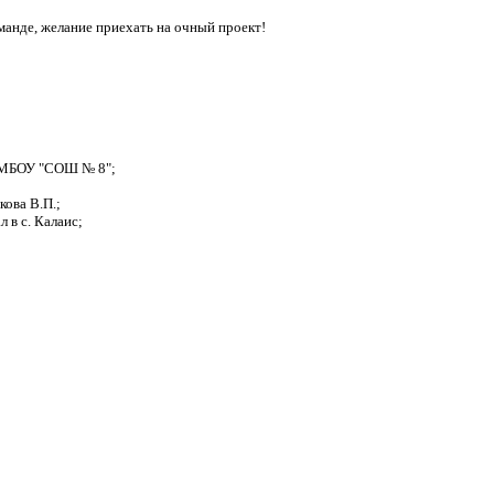
манде, желание приехать на очный проект!
, МБОУ "СОШ № 8";
ова В.П.;
 в с. Калаис;