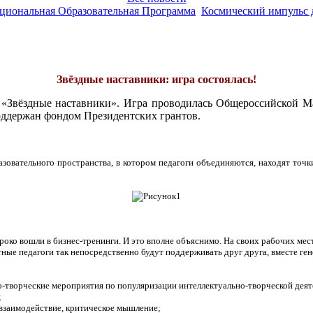
ациональная Образовательная Программа
Космический импульс 
Звёздные наставники: игра состоялась!
ра «Звёздные наставники». Игра проводилась Общероссийской М
оддержан фондом Президентских грантов.
зовательного пространства, в котором педагоги объединяются, находят точк
ко вошли в бизнес-тренинги. И это вполне объяснимо. На своих рабочих мест
ые педагоги так непосредственно будут поддерживать друг друга, вместе ген
о-творческие мероприятия по популяризации интеллектуально-творческой деят
;
 взаимодействие, критическое мышление;