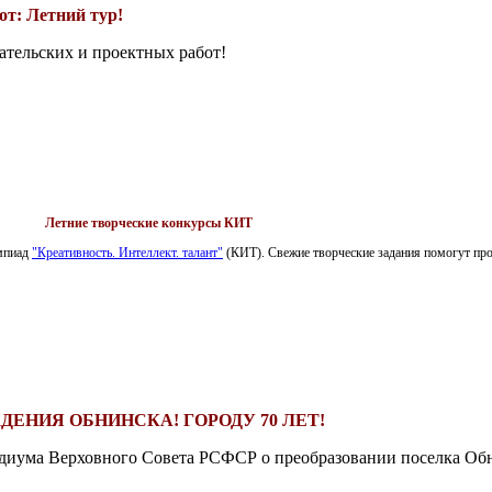
т: Летний тур!
ательских и проектных работ!
Летние творческие конкурсы КИТ
импиад
"Креативность. Интеллект. талант"
(КИТ). Свежие творческие задания помогут пров
ДЕНИЯ ОБНИНСКА! ГОРОДУ 70 ЛЕТ!
езидиума Верховного Совета РСФСР о преобразовании поселка Обн