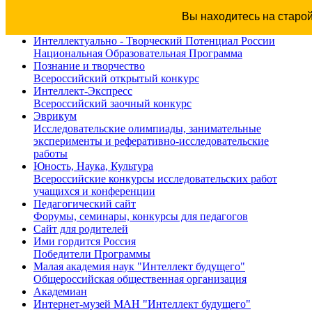
Вы находитесь на старо
Интеллектуально - Творческий Потенциал России
Национальная Образовательная Программа
Познание и творчество
Всероссийский открытый конкурс
Интеллект-Экспресс
Всероссийский заочный конкурс
Эврикум
Исследовательские олимпиады, занимательные
эксперименты и реферативно-исследовательские
работы
Юность, Наука, Культура
Всероссийские конкурсы исследовательских работ
учащихся и конференции
Педагогический сайт
Форумы, семинары, конкурсы для педагогов
Сайт для родителей
Ими гордится Россия
Победители Программы
Малая академия наук "Интеллект будущего"
Общероссийская общественная организация
Академиан
Интернет-музей МАН "Интеллект будущего"