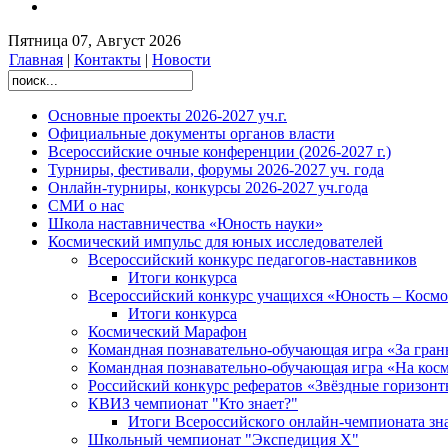
Пятница 07, Август 2026
Главная
|
Контакты
|
Новости
Основные проекты 2026-2027 уч.г.
Официальные документы органов власти
Всероссийские очные конференции (2026-2027 г.)
Турниры, фестивали, форумы 2026-2027 уч. года
Онлайн-турниры, конкурсы 2026-2027 уч.года
СМИ о нас
Школа наставничества «Юность науки»
Космический импульс для юных исследователей
Всероссийский конкурс педагогов-наставников
Итоги конкурса
Всероссийский конкурс учащихся «Юность – Космо
Итоги конкурса
Космический Марафон
Командная познавательно-обучающая игра «За гра
Командная познавательно-обучающая игра «На кос
Российский конкурс рефератов «Звёздные горизон
КВИЗ чемпионат "Кто знает?"
Итоги Всероссийского онлайн-чемпионата зна
Школьный чемпионат "Экспедиция Х"