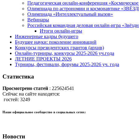
Педагогическая онлайн-конференция «Космическое 
Олимпиада по астрономии и космонавтике «ЗВЁ
Олимпиада «Интеллектуальный вызов»
Вебинары
Российская командная деловая онлайн-игра «Звёзд
Итоги онлайн-игры
Инженерные кадры будущего
Будущее науки: поколение инноваций
Конкурсы президентских грантов (архив)
Онлайн-турниры, конкурсы 2025-2026 уч.года
ЛЕТНИЕ ПРОЕКТЫ 2026
Турниры, фестивали, форумы 2025-2026 уч. года
Статистика
Просмотрено статей
: 225624541
Сейчас на сайте находятся:
гостей: 3249
Наше официальное сообщество в социальных сетях:
Новости