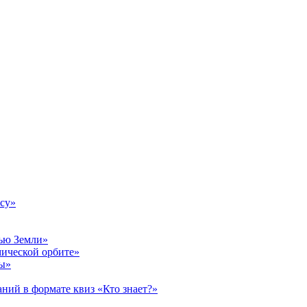
су»
нью Земли»
мической орбите»
ты»
ний в формате квиз «Кто знает?»