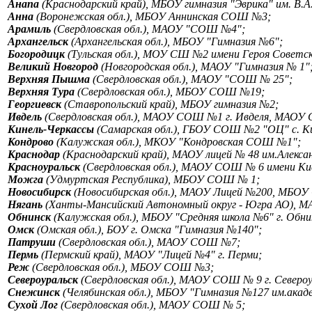
Анапа
(Краснодарский край), МБОУ гимназия "Эврика" им. В.А
Анна
(Воронежская обл.), МБОУ Аннинская СОШ №3;
Арамиль
(Свердловская обл.), МАОУ "СОШ №4";
Архангельск
(Архангельская обл.), МБОУ "Гимназия №6";
Богородицк
(Тульская обл.), МОУ СШ №2 имени Героя Советск
Великий Новгород
(Новгородская обл.), МАОУ "Гимназия № 1"
Верхняя Пышма
(Свердловская обл.), МАОУ "СОШ № 25";
Верхняя Тура
(Свердловская обл.), МБОУ СОШ №19;
Георгиевск
(Ставропольский край), МБОУ гимназия №2;
Ивдель
(Свердловская обл.), МАОУ СОШ №1 г. Ивделя, МАОУ 
Кинель-Черкассы
(Самарская обл.), ГБОУ СОШ №2 "ОЦ" с. К
Кондрово
(Калужская обл.), МКОУ "Кондровская СОШ №1";
Краснодар
(Краснодарский край), МАОУ лицей № 48 им.Алекса
Красноуральск
(Свердловская обл.), МАОУ СОШ № 6 имени К
Можга
(Удмуртская Республика), МБОУ СОШ № 1;
Новосибирск
(Новосибирская обл.), МАОУ Лицей №200, МБОУ 
Нягань
(Ханты-Мансийский Автономный округ - Югра АО), МА
Обнинск
(Калужская обл.), МБОУ "Средняя школа №6" г. Обни
Омск
(Омская обл.), БОУ г. Омска "Гимназия №140";
Патруши
(Свердловская обл.), МАОУ СОШ №7;
Пермь
(Пермский край), МАОУ "Лицей №4" г. Перми;
Реж
(Свердловская обл.), МБОУ СОШ №3;
Североуральск
(Свердловская обл.), МАОУ СОШ № 9 г. Север
Снежинск
(Челябинская обл.), МБОУ "Гимназия №127 им.акад
Сухой Лог
(Свердловская обл.), МАОУ СОШ № 5;