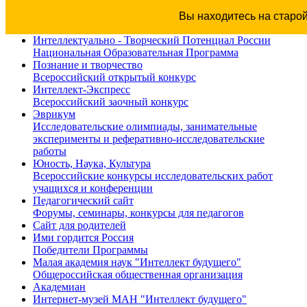
Вы находитесь на старо
Интеллектуально - Творческий Потенциал России
Национальная Образовательная Программа
Познание и творчество
Всероссийский открытый конкурс
Интеллект-Экспресс
Всероссийский заочный конкурс
Эврикум
Исследовательские олимпиады, занимательные
эксперименты и реферативно-исследовательские
работы
Юность, Наука, Культура
Всероссийские конкурсы исследовательских работ
учащихся и конференции
Педагогический сайт
Форумы, семинары, конкурсы для педагогов
Сайт для родителей
Ими гордится Россия
Победители Программы
Малая академия наук "Интеллект будущего"
Общероссийская общественная организация
Академиан
Интернет-музей МАН "Интеллект будущего"