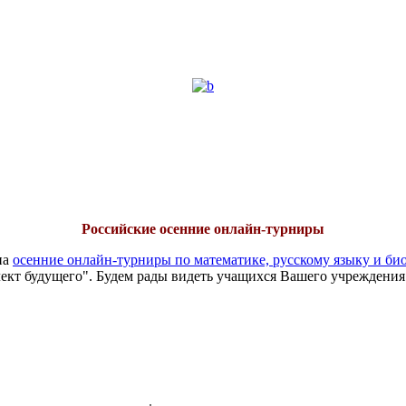
Российские осенние онлайн-турниры
на
осенние онлайн-турниры по математике, русскому языку и би
ект будущего". Будем рады видеть учащихся Вашего учреждения