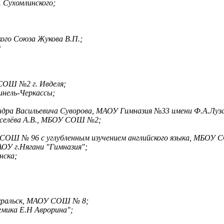
. Сухомлинского;
ого Союза Жукова В.П.;
;
СОШ №2 г. Ивделя;
инель-Черкассы;
ндра Васильевича Суворова, МАОУ Гимназия №33 имени Ф.А.Луз
иселёва А.В., МБОУ СОШ №2;
СОШ № 96 с углубленным изучением английского языка, МБОУ 
ОУ г.Нягани "Гимназия";
нска;
оуральск, МАОУ СОШ № 8;
емика Е.Н Аврорина";