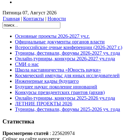
Пятница 07, Август 2026
Главная
|
Контакты
|
Новости
Основные проекты 2026-2027 уч.г.
Официальные документы органов власти
Всероссийские очные конференции (2026-2027 г.)
Турниры, фестивали, форумы 2026-2027 уч. года
Онлайн-турниры, конкурсы 2026-2027 уч.года
СМИ о нас
Школа наставничества «Юность науки»
Космический импульс для юных исследователей
Инженерные кадры будущего
Будущее науки: поколение инноваций
Конкурсы президентских грантов (архив)
Онлайн-турниры, конкурсы 2025-2026 уч.года
ЛЕТНИЕ ПРОЕКТЫ 2026
Турниры, фестивали, форумы 2025-2026 уч. года
Статистика
Просмотрено статей
: 225620974
Сейчас на сайте находятся: