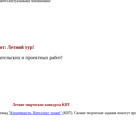
я интеллектуальными чемпионами!
т: Летний тур!
ательских и проектных работ!
Летние творческие конкурсы КИТ
импиад
"Креативность. Интеллект. талант"
(КИТ). Свежие творческие задания помогут пров