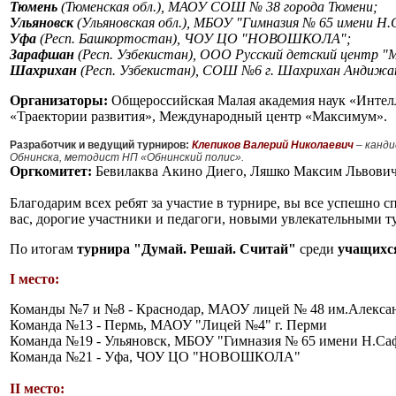
Тюмень
(Тюменская обл.), МАОУ СОШ № 38 города Тюмени;
Ульяновск
(Ульяновская обл.), МБОУ "Гимназия № 65 имени Н
Уфа
(Респ. Башкортостан), ЧОУ ЦО "НОВОШКОЛА";
Зарафшан
(
Респ. Узбекистан
), ООО Русский детский центр "
Шахрихан
(
Респ. Узбекистан
), СОШ №6 г. Шахрихан Андижан
Организаторы:
Общероссийская Малая академия наук «Интелл
«Траектории развития», Международный центр «Максимум».
Разработчик и ведущий турниров:
Клепиков Валерий Николаевич
– канд
Обнинска, методист НП «Обнинский полис»
.
Оргкомитет:
Бевилаква Акино Диего, Ляшко Максим Львович,
Благодарим всех ребят за участие в турнире, вы все успешно 
вас, дорогие участники и педагоги, новыми увлекательными т
По итогам
турнира "Думай. Решай. Считай"
среди
учащихся
I место:
Команды №7 и №8 - Краснодар, МАОУ лицей № 48 им.Алексан
Команда №13 - Пермь, МАОУ "Лицей №4" г. Перми
Команда №19 - Ульяновск, МБОУ "Гимназия № 65 имени Н.Са
Команда №21 - Уфа, ЧОУ ЦО "НОВОШКОЛА"
II место: