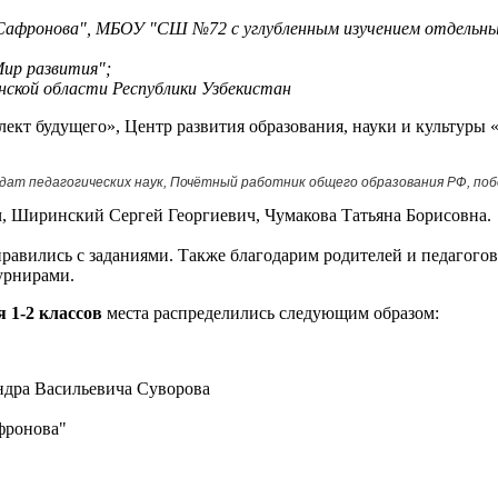
.Сафронова", МБОУ "СШ №72 с углубленным изучением отдельны
Мир развития";
ской области Республики Узбекистан
ект будущего», Центр развития образования, науки и культуры
идат педагогических наук, Почётный работник общего образования РФ, по
 Ширинский Сергей Георгиевич, Чумакова Татьяна Борисовна.
справились с заданиями. Также благодарим родителей и педагого
урнирами.
 1-2 классов
места распределились следующим образом:
дра Васильевича Суворова
фронова"