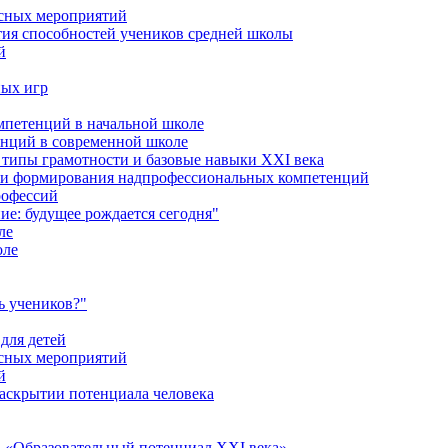
ссных мероприятий
тия способностей учеников средней школы
й
ных игр
петенций в начальной школе
енций в современной школе
типы грамотности и базовые навыки XXI века
сти формирования надпрофессиональных компетенций
рофессий
ие: будущее рождается сегодня"
ле
оле
ь учеников?"
для детей
ссных мероприятий
й
раскрытии потенциала человека
 «Образовательный потенциал XXI века»