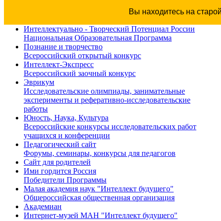
Вы находитесь на старо
Интеллектуально - Творческий Потенциал России
Национальная Образовательная Программа
Познание и творчество
Всероссийский открытый конкурс
Интеллект-Экспресс
Всероссийский заочный конкурс
Эврикум
Исследовательские олимпиады, занимательные
эксперименты и реферативно-исследовательские
работы
Юность, Наука, Культура
Всероссийские конкурсы исследовательских работ
учащихся и конференции
Педагогический сайт
Форумы, семинары, конкурсы для педагогов
Сайт для родителей
Ими гордится Россия
Победители Программы
Малая академия наук "Интеллект будущего"
Общероссийская общественная организация
Академиан
Интернет-музей МАН "Интеллект будущего"