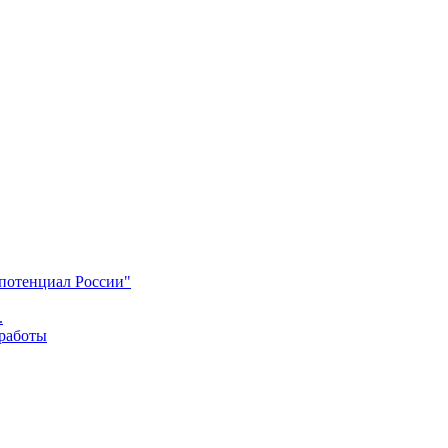
 потенциал России"
.
 работы