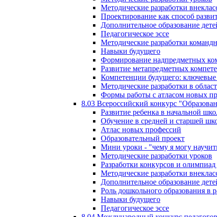
Методические разработки внекла
Проектирование как способ разви
Дополнительное образование дете
Педагогическое эссе
Методические разработки команд
Навыки будущего
Формирование надпредметных ком
Развитие метапредметных компет
Компетенции будущего: ключевые 
Методические разработки в обла
Формы работы с атласом новых п
8.03 Всероссийский конкурс "Образован
Развитие ребенка в начальной шко
Обучение в средней и старшей шк
Атлас новых профессий
Образовательный проект
Мини уроки - "чему я могу научит
Методические разработки уроков
Разработки конкурсов и олимпиад 
Методические разработки внекла
Дополнительное образование дете
Роль дошкольного образования в 
Навыки будущего
Педагогическое эссе
8.04 Международный конкурс педагогов