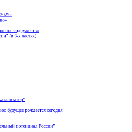
-2025»
тво»
ьное содружество
и" (в 3-х частях)
катализатор"
ие: будущее рождается сегодня"
тельный потенциал России"