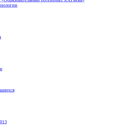
хнологии
и
ии
чащихся
2013