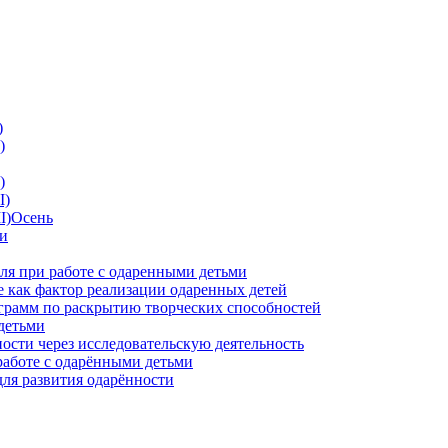
)
)
)
I)
II)Осень
ии
ля при работе с одаренными детьми
 как фактор реализации одаренных детей
грамм по раскрытию творческих способностей
детьми
ности через исследовательскую деятельность
работе с одарёнными детьми
для развития одарённости