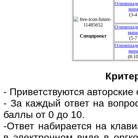
Олимпиад
мар
(3-4
Олимпиад
мар
Спецпроект
(5-7
Олимпиад
мар
(8-10
Крите
- Приветствуются авторские
- За каждый ответ на вопро
баллы от 0 до 10.
-Ответ набирается на клави
в электронном виде в оргк