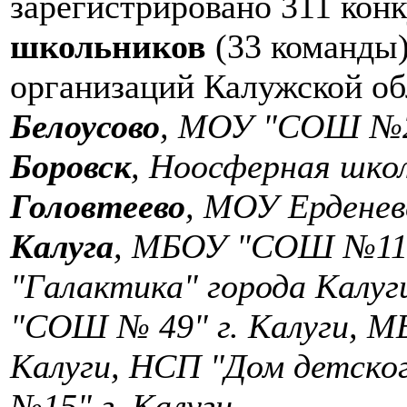
зарегистрировано 311 кон
школьников
(33 команды)
организаций Калужской обл
Белоусово
, МОУ "СОШ №2"
Боровск
, Ноосферная шко
Головтеево
, МОУ Ердене
Калуга
, МБОУ "СОШ №11
"Галактика" города Кал
"СОШ № 49" г. Калуги, 
Калуги, НСП "Дом детск
№15" г. Калуги