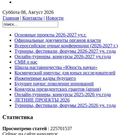
Суббота 08, Август 2026
Главная
|
Контакты
|
Новости
Основные проекты 2026-2027 уч.г.
Официальные документы органов власти
Всероссийские очные конференции (2026-2027 г.)
Турниры, фестивали, форумы 2026-2027 уч. года
Онлайн-турниры, конкурсы 2026-2027 уч.года
СМИ о нас
Школа наставничества «Юность науки»
Космический импульс для юных исследователей
Инженерные кадры будущего
Будущее науки: поколение инноваций
Конкурсы президентских грантов (архив)
Онлайн-турниры, конкурсы 2025-2026 уч.года
ЛЕТНИЕ ПРОЕКТЫ 2026
Турниры, фестивали, форумы 2025-2026 уч. года
Статистика
Просмотрено статей
: 225701537
Сейчас на сайте находятся: