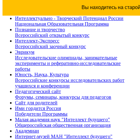
Вы находитесь на старо
Интеллектуально - Творческий Потенциал России
Национальная Образовательная Программа
Познание и творчество
Всероссийский открытый конкурс
Интеллект-Экспресс
Всероссийский заочный конкурс
Эврикум
Исследовательские олимпиады, занимательные
эксперименты и реферативно-исследовательские
работы
Юность, Наука, Культура
Всероссийские конкурсы исследовательских работ
учащихся и конференции
Педагогический сайт
Форумы, семинары, конкурсы для педагогов
Сайт для родителей
Ими гордится Россия
Победители Программы
Малая академия наук "Интеллект будущего"
Общероссийская общественная организация
Академиан
Интернет-музей МАН "Интеллект будущего"