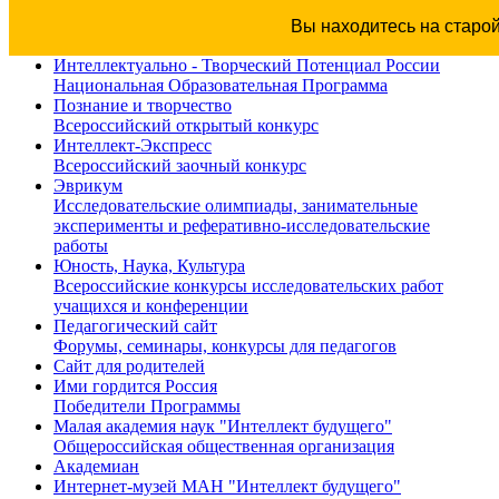
Вы находитесь на старо
Интеллектуально - Творческий Потенциал России
Национальная Образовательная Программа
Познание и творчество
Всероссийский открытый конкурс
Интеллект-Экспресс
Всероссийский заочный конкурс
Эврикум
Исследовательские олимпиады, занимательные
эксперименты и реферативно-исследовательские
работы
Юность, Наука, Культура
Всероссийские конкурсы исследовательских работ
учащихся и конференции
Педагогический сайт
Форумы, семинары, конкурсы для педагогов
Сайт для родителей
Ими гордится Россия
Победители Программы
Малая академия наук "Интеллект будущего"
Общероссийская общественная организация
Академиан
Интернет-музей МАН "Интеллект будущего"