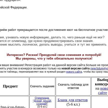
ийской Федерации.
приём работ прекращается после достижения квот на бесплатное участие
ия, узнавать новую информацию, делать то, чего раньше ещё не мог?
ется от олимпиад, где нужно продемонстрировать свои знания.
 умение мыслить логически, делать выводы, учиться и тут же пр
Интересно? Рискни! Преодолей свои сомнения и попробуй!
Мы уверены, что у тебя обязательно получится!
 ваше внимание! Регистрация работ на данной версии сайта больше не прои
нять участие в конкурсе возможно только на
новой версии сайта
new.future4y
части таблицы, перенаправляет вас в нужный раздел
нового сайта
, чтобы вы сразу на
Выбо
конкур
Скачать таблицу для
Предмет
Скачать задание
ответов
на
нов
сайте
Олимпиада
Бланк для ответов
"Думай, решай,
созидай!"
(5-6 кл.)
(5-6 кл.)