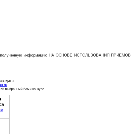
.
именять полученную информацию НА ОСНОВЕ ИСПОЛЬЗОВАНИЯ ПРИЁМОВ
зводится.
ou.ru
шли выбранный Вами конкурс.
р
са
ом