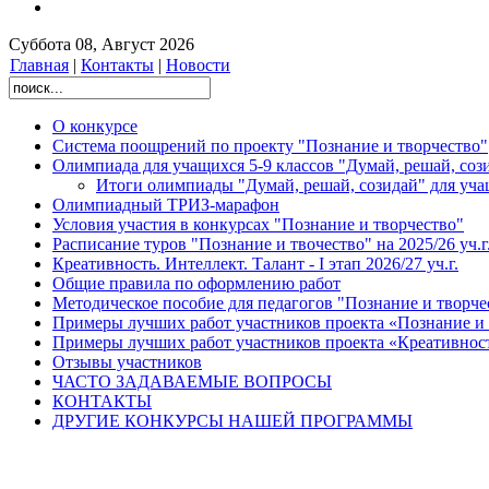
Суббота 08, Август 2026
Главная
|
Контакты
|
Новости
О конкурсе
Система поощрений по проекту "Познание и творчество"
Олимпиада для учащихся 5-9 классов "Думай, решай, соз
Итоги олимпиады "Думай, решай, созидай" для учащ
Олимпиадный ТРИЗ-марафон
Условия участия в конкурсах "Познание и творчество"
Расписание туров "Познание и твочество" на 2025/26 уч.г
Креативность. Интеллект. Талант - I этап 2026/27 уч.г.
Общие правила по оформлению работ
Методическое пособие для педагогов "Познание и творче
Примеры лучших работ участников проекта «Познание и 
Примеры лучших работ участников проекта «Креативност
Отзывы участников
ЧАСТО ЗАДАВАЕМЫЕ ВОПРОСЫ
КОНТАКТЫ
ДРУГИЕ КОНКУРСЫ НАШЕЙ ПРОГРАММЫ
Олимпиада