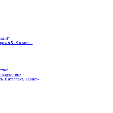
идай!"
ихся 5 - 9 классов
.
ство"
творчество»
ь. Интеллект. Талант»