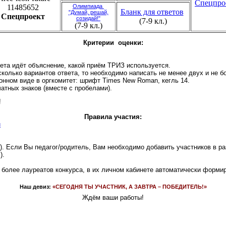
Спецпро
Олимпиада
Бланк для ответов
"Думай, решай,
Спецпроект
созидай!"
(7-9 кл.)
(7-9 кл.)
Критерии оценки:
вета идёт объяснение, какой приём ТРИЗ используется.
есколько вариантов ответа, то необходимо написать не менее двух и не 
онном виде в оргкомитет: шрифт Times New Roman, кегль 14.
атных знаков (вместе с пробелами).
!
Правила участия:
u
"). Если Вы педагог/родитель, Вам необходимо добавить участников в р
).
и более лауреатов конкурса, в их личном кабинете автоматически форми
Наш девиз
:
«СЕГОДНЯ ТЫ УЧАСТНИК, А ЗАВТРА – ПОБЕДИТЕЛЬ!»
Ждём ваши работы!