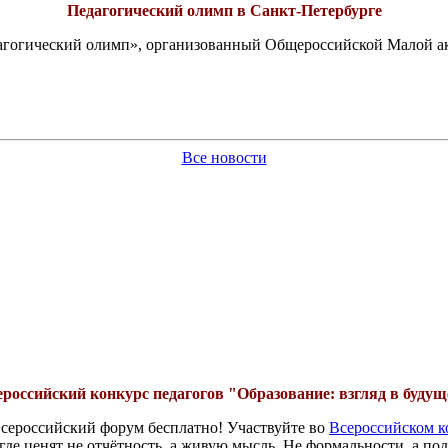
Педагогический олимп в Санкт-Петербурге
едагогический олимп», организованный Общероссийской Малой 
Все новости
ероссийский конкурс педагогов "Образование: взгляд в будущ
всероссийский форум бесплатно! Участвуйте во
Всероссийском
 где ценят не отчётность, а живую мысль. Не формальности, а п