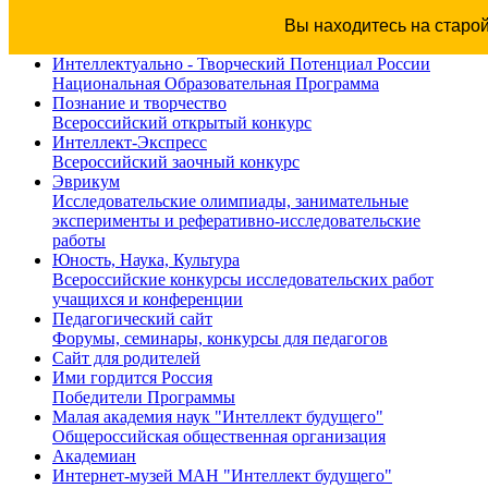
Вы находитесь на старо
Интеллектуально - Творческий Потенциал России
Национальная Образовательная Программа
Познание и творчество
Всероссийский открытый конкурс
Интеллект-Экспресс
Всероссийский заочный конкурс
Эврикум
Исследовательские олимпиады, занимательные
эксперименты и реферативно-исследовательские
работы
Юность, Наука, Культура
Всероссийские конкурсы исследовательских работ
учащихся и конференции
Педагогический сайт
Форумы, семинары, конкурсы для педагогов
Сайт для родителей
Ими гордится Россия
Победители Программы
Малая академия наук "Интеллект будущего"
Общероссийская общественная организация
Академиан
Интернет-музей МАН "Интеллект будущего"