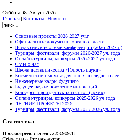
Суббота 08, Август 2026
Главная
|
Контакты
|
Новости
Основные проекты 2026-2027 уч.г.
Официальные документы органов власти
Всероссийские очные конференции (2026-2027 г.)
Турниры, фестивали, форумы 2026-2027 уч. года
Онлайн-турниры, конкурсы 2026-2027 уч.года
СМИ о нас
Школа наставничества «Юность науки»
Космический импульс для юных исследователей
Инженерные кадры будущего
Будущее науки: поколение инноваций
Конкурсы президентских грантов (архив)
Онлайн-турниры, конкурсы 2025-2026 уч.года
ЛЕТНИЕ ПРОЕКТЫ 2026
Турниры, фестивали, форумы 2025-2026 уч. года
Статистика
Просмотрено статей
: 225690978
Сейчас на сайте находятся: