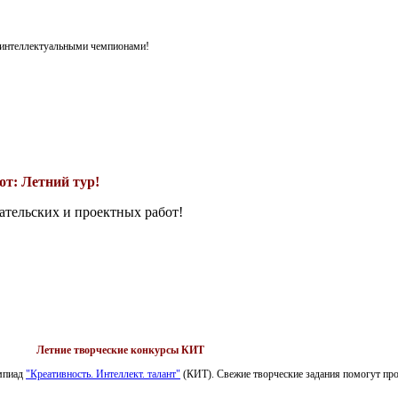
я интеллектуальными чемпионами!
т: Летний тур!
ательских и проектных работ!
Летние творческие конкурсы КИТ
импиад
"Креативность. Интеллект. талант"
(КИТ). Свежие творческие задания помогут пров