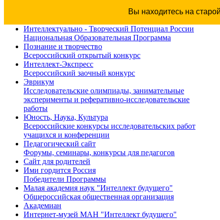
Вы находитесь на старо
Интеллектуально - Творческий Потенциал России
Национальная Образовательная Программа
Познание и творчество
Всероссийский открытый конкурс
Интеллект-Экспресс
Всероссийский заочный конкурс
Эврикум
Исследовательские олимпиады, занимательные
эксперименты и реферативно-исследовательские
работы
Юность, Наука, Культура
Всероссийские конкурсы исследовательских работ
учащихся и конференции
Педагогический сайт
Форумы, семинары, конкурсы для педагогов
Сайт для родителей
Ими гордится Россия
Победители Программы
Малая академия наук "Интеллект будущего"
Общероссийская общественная организация
Академиан
Интернет-музей МАН "Интеллект будущего"