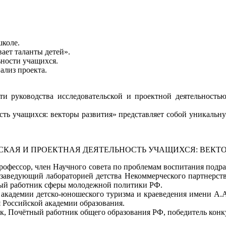
школе.
вает таланты детей».
ьности учащихся.
ализ проекта.
ти руководства исследовательской и проектной деятельностью
ость учащихся: векторы развития» представляет собой уникал
КАЯ И ПРОЕКТНАЯ ДЕЯТЕЛЬНОСТЬ УЧАЩИХСЯ: ВЕКТО
профессор, член Научного совета по проблемам воспитания под
 заведующий лабораторией детства Некоммерческого партнерст
ный работник сферы молодежной политики РФ.
академии детско-юношеского туризма и краеведения имени А.А
 Российской академии образования.
ук, Почётный работник общего образования РФ, победитель кон