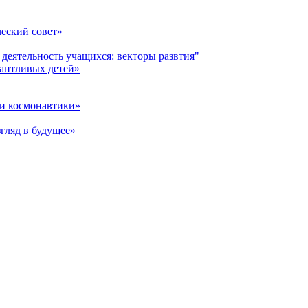
еский совет»
 деятельность учащихся: векторы развтия"
лантливых детей»
и космонавтики»
гляд в будущее»