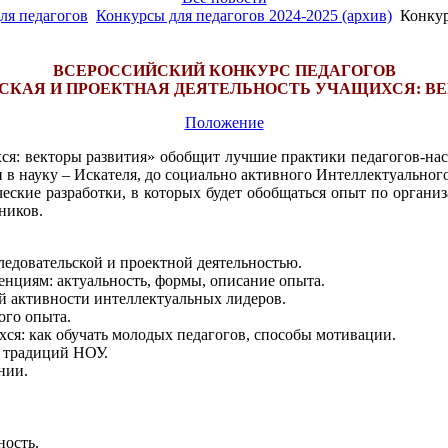
ля педагогов
Конкурсы для педагогов 2024-2025 (архив)
Конкур
ВСЕРОССИЙСКИЙ КОНКУРС ПЕДАГОГОВ
СКАЯ И ПРОЕКТНАЯ ДЕЯТЕЛЬНОСТЬ УЧАЩИХСЯ: ВЕ
Положение
хся: векторы развития» обобщит лучшие практики педагогов-н
в науку – Искателя, до социально активного Интеллектуального
еские разработки, в которых будет обобщаться опыт по организ
ников.
едовательской и проектной деятельностью.
енциям: актуальность, формы, описание опыта.
й активности интеллектуальных лидеров.
ого опыта.
хся: как обучать молодых педагогов, способы мотивации.
е традиций НОУ.
нии.
ность.