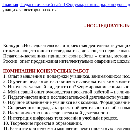
Главная
Педагогический сайт | Форумы, семинары, конкурсы д
учащихся: векторы развтия"
«ИССЛЕДОВАТЕЛЬ
Конкурс «Исследовательская и проектная деятельность учащи
от начинающего юного исследователя, делающего первые шаги 
Педагоги-наставники пришлют свои работы – статьи, методич
России, опыт продвижения интеллектуально одарённых школь
НОМИНАЦИИ КОНКУРСНЫХ РАБОТ
1. Опыт выявления и поддержки учащихся, занимающихся иссл
2. Обучение педагогов-наставников исследовательским компет
3. Интеллектуальный лидер: кто он? Формирование социально
4. Мой первый опыт руководства проектной работой – из личн
5. Педагог-наставник в исследовательской деятельности учащи
6. Научное объединение учащихся как команда. Формировани
7. Современные подходы к проектной деятельности в образова
8. Наставничество в исследовательской деятельности.
9. Интеграция цифровых технологий в учебный процесс.
10. Творческие проекты в образовании.
11. Развитие критического мышления через проектную деятель