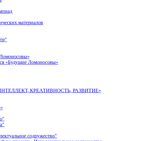
импиад
ических материалов
тр"
 Ломоносовы»
хся «Будущие Ломоносовы»
мы «ИНТЕЛЛЕКТ, КРЕАТИВНОСТЬ, РАЗВИТИЕ»
о»
о"
а"
лектуальное содружество"