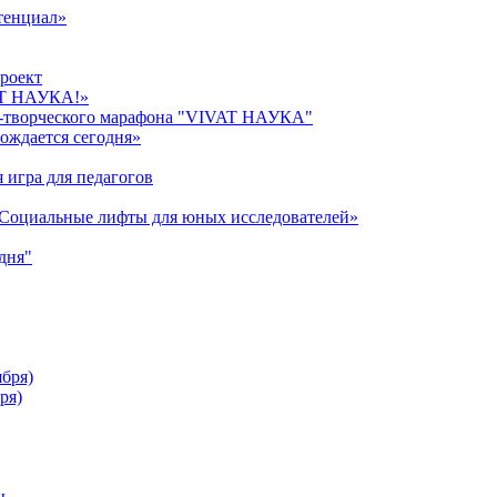
тенциал»
роект
AT НАУКА!»
о-творческого марафона "VIVAT НАУКА"
ождается сегодня»
 игра для педагогов
«Cоциальные лифты для юных исследователей»
дня"
ября)
ря)
ы