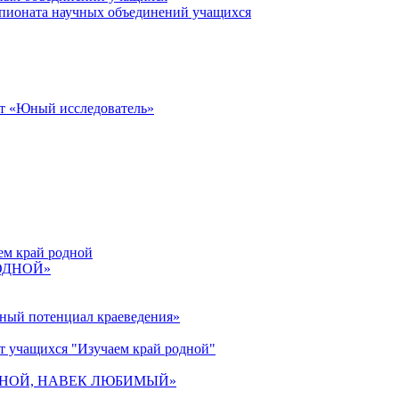
пионата научных объединений учащихся
от «Юный исследователь»
ем край родной
РОДНОЙ»
ьный потенциал краеведения»
т учащихся "Изучаем край родной"
 РОДНОЙ, НАВЕК ЛЮБИМЫЙ»