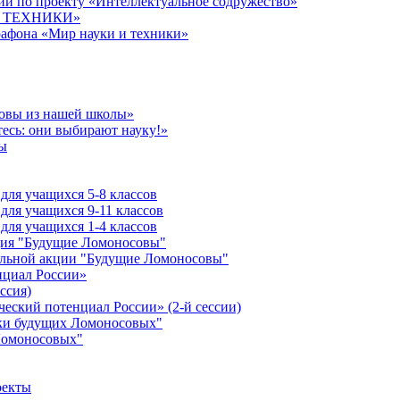
й по проекту «Интеллектуальное содружество»
 И ТЕХНИКИ»
рафона «Мир науки и техники»
совы из нашей школы»
есь: они выбирают науку!»
ы
ля учащихся 5-8 классов
ля учащихся 9-11 классов
ля учащихся 1-4 классов
кция "Будущие Ломоносовы"
ельной акции "Будущие Ломоносовы"
нциал России»
ссия)
ческий потенциал России» (2-й сессии)
ики будущих Ломоносовых"
Ломоносовых"
оекты