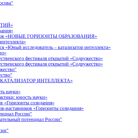
осова"
ЫТИЙ»
вания»
дагогов «НОВЫЕ ГОРИЗОНТЫ ОБРАЗОВАНИЯ»
 интеллекта»
ся «Юный исследователь – катализатор интеллекта»
во»
ественского фестиваля открытий «Содружество»
ественского фестиваля открытий «Содружество»
ужество"
ество"
кта «КАТАЛИЗАТОР ИНТЕЛЛЕКТА»
ть науки»
ктики: юность науки»
ов «Горизонты созидания»
ов-наставников «Горизонты созидания»
енциал России"
ательный потенциал России"
сии"