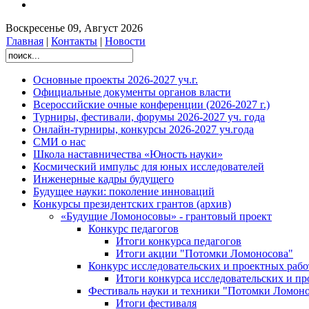
Воскресенье 09, Август 2026
Главная
|
Контакты
|
Новости
Основные проекты 2026-2027 уч.г.
Официальные документы органов власти
Всероссийские очные конференции (2026-2027 г.)
Турниры, фестивали, форумы 2026-2027 уч. года
Онлайн-турниры, конкурсы 2026-2027 уч.года
СМИ о нас
Школа наставничества «Юность науки»
Космический импульс для юных исследователей
Инженерные кадры будущего
Будущее науки: поколение инноваций
Конкурсы президентских грантов (архив)
«Будущие Ломоносовы» - грантовый проект
Конкурс педагогов
Итоги конкурса педагогов
Итоги акции "Потомки Ломоносова"
Конкурс исследовательских и проектных рабо
Итоги конкурса исследовательских и п
Фестиваль науки и техники "Потомки Ломоно
Итоги фестиваля