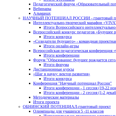
Педагогический форум «Образовательный по
Вебинары
Альманах
НАУЧНЫЙ ПОТЕНЦИАЛ РОССИИ - грантовый п
Интеллектуально-творческий марафон «VIV
Итоги Всероссийского интеллектуальн
Всероссийский конкурс педагогов «Будущее р
Итоги конкурса
«Cозидатели будущего» - командная проектная
Итоги онлайн-игры
Всероссийская педагогическая конференция 
Итоги конференции
Форум "Образование: будущее рождается сего
Итоги форума
Дистанционные курсы
«Шаг в науку: вектор развития»
Итоги конкурса
Конференция "Научный потенциал России"
Итоги конференции - 1 сессия (19-22 но
Итоги конференции - 2 сессия (1-2 декаб
Методические материалы
Итоги проекта
ОБНИНСКИЙ ПОТЕНЦИАЛ-грантовый проект
Олимпиады для учащихся 5 -11 классов
Интеллектуально-творческие олимпиад