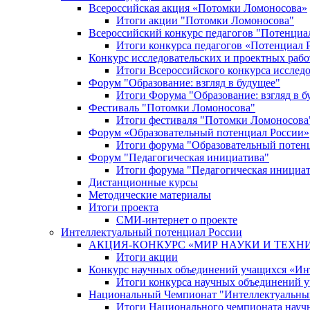
Всероссийская акция «Потомки Ломоносова»
Итоги акции "Потомки Ломоносова"
Всероссийский конкурс педагогов "Потенциа
Итоги конкурса педагогов «Потенциал 
Конкурс исследовательских и проектных рабо
Итоги Всероссийского конкурса исслед
Форум "Образование: взгляд в будущее"
Итоги Форума "Образование: взгляд в б
Фестиваль "Потомки Ломоносова"
Итоги фестиваля "Потомки Ломоносова
Форум «Образовательный потенциал России»
Итоги форума "Образовательный потен
Форум "Педагогическая инициатива"
Итоги форума "Педагогическая инициа
Дистанционные курсы
Методические материалы
Итоги проекта
СМИ-интернет о проекте
Интеллектуальный потенциал России
АКЦИЯ-КОНКУРС «МИР НАУКИ И ТЕХН
Итоги акции
Конкурс научных объединений учащихся «Ин
Итоги конкурса научных объединений 
Национальный Чемпионат "Интеллектуальны
Итоги Национального чемпионата науч