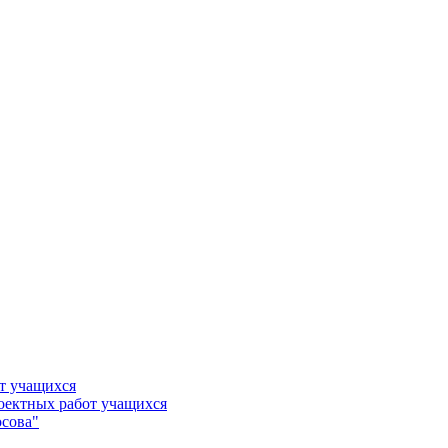
т учащихся
роектных работ учащихся
сова"