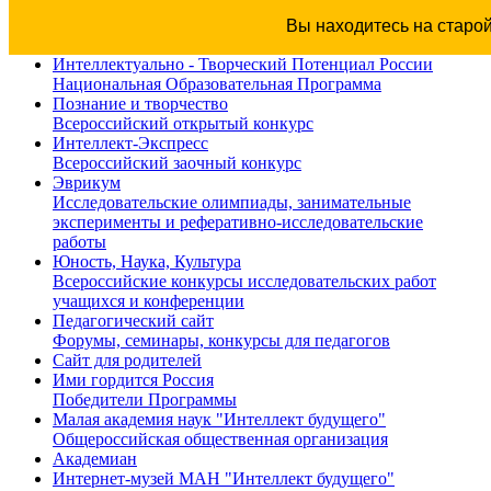
Вы находитесь на старо
Интеллектуально - Творческий Потенциал России
Национальная Образовательная Программа
Познание и творчество
Всероссийский открытый конкурс
Интеллект-Экспресс
Всероссийский заочный конкурс
Эврикум
Исследовательские олимпиады, занимательные
эксперименты и реферативно-исследовательские
работы
Юность, Наука, Культура
Всероссийские конкурсы исследовательских работ
учащихся и конференции
Педагогический сайт
Форумы, семинары, конкурсы для педагогов
Сайт для родителей
Ими гордится Россия
Победители Программы
Малая академия наук "Интеллект будущего"
Общероссийская общественная организация
Академиан
Интернет-музей МАН "Интеллект будущего"