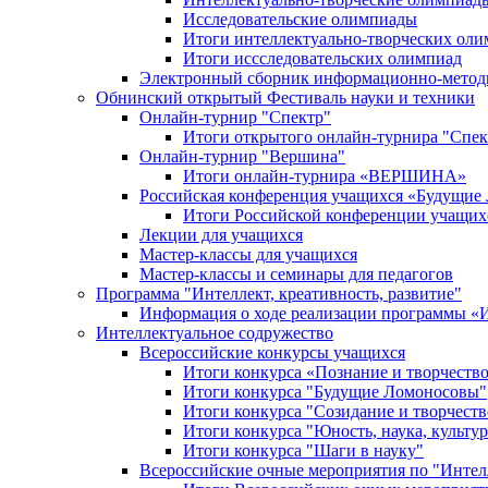
Исследовательские олимпиады
Итоги интеллектуально-творческих ол
Итоги иссследовательских олимпиад
Электронный сборник информационно-метод
Обнинский открытый Фестиваль науки и техники
Онлайн-турнир "Спектр"
Итоги открытого онлайн-турнира "Спек
Онлайн-турнир "Вершина"
Итоги онлайн-турнира «ВЕРШИНА»
Российская конференция учащихся «Будущие
Итоги Российской конференции учащи
Лекции для учащихся
Мастер-классы для учащихся
Мастер-классы и семинары для педагогов
Программа "Интеллект, креативность, развитие"
Информация о ходе реализации програм
Интеллектуальное содружество
Всероссийские конкурсы учащихся
Итоги конкурса «Познание и творчеств
Итоги конкурса "Будущие Ломоносовы"
Итоги конкурса "Созидание и творчеств
Итоги конкурса "Юность, наука, культур
Итоги конкурса "Шаги в науку"
Всероссийские очные мероприятия по "Интел