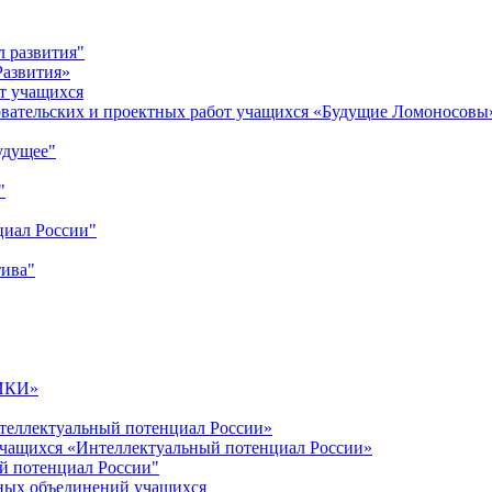
л развития"
Развития»
т учащихся
овательских и проектных работ учащихся «Будущие Ломоносовы
удущее"
"
циал России"
тива"
ИКИ»
теллектуальный потенциал России»
учащихся «Интеллектуальный потенциал России»
й потенциал России"
ных объединений учащихся