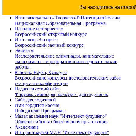
Вы находитесь на старо
Интеллектуально - Творческий Потенциал России
Национальная Образовательная Программа
Познание и творчество
Всероссийский открытый конкурс
Интеллект-Экспресс
Всероссийский заочный конкурс
Эврикум
Исследовательские олимпиады, занимательные
эксперименты и реферативно-исследовательские
работы
Юность, Наука, Культура
Всероссийские конкурсы исследовательских работ
учащихся и конференции
Педагогический сайт
Форумы, семинары, конкурсы для педагогов
Сайт для родителей
Ими гордится Россия
Победители Программы
Малая академия наук "Интеллект будущего"
Общероссийская общественная организация
Академиан
Интернет-музей МАН "Интеллект будущего"