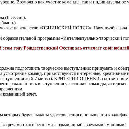
 уровне. Возможно как участие команды, так и индивидуальное 
а (II сессия).
бласть).
ое партнёрство «ОБНИНСКИЙ ПОЛИС», Научно-образователь
й образовательной программы «Интеллектуально-творческий по
В этом году Рождественский Фестиваль отмечает свой юбилей
должна подготовить творческое выступление: придумать и обыгр
а усмотрение команд, приветствуются интересные, креативные и
 выступления до 6-7 минут). КРИТЕРИИ ОЦЕНКИ: соответствие те
ента; слаженность выступления участников команды, актерское 
аправлениям.
 командный зачёт.
гам которых будут выданы удостоверения о повышении квалифик
 встречами с интересными людьми, незабываемыми эмоциями!