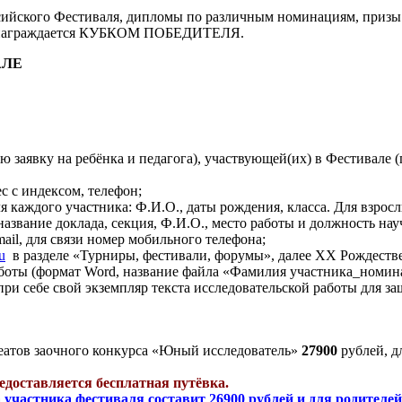
сийского Фестиваля, дипломы по различным номинациям, призы.
пе) награждается КУБКОМ ПОБЕДИТЕЛЯ.
АЛЕ
ю заявку на ребёнка и педагога), участвующей(их) в Фестивале 
с с индексом, телефон;
я каждого участника: Ф.И.О., даты рождения, класса. Для взросл
звание доклада, секция, Ф.И.О., место работы и должность нау
mail, для связи номер мобильного телефона;
u
в разделе «Турниры, фестивали, форумы», далее XX Рождестве
боты (формат Word, название файла «Фамилия участника_номин
и себе свой экземпляр текста исследовательской работы для за
еатов заочного конкурса «Юный исследователь»
27900
рублей, д
едоставляется бесплатная путёвка.
за участника фестиваля составит 26900 рублей и для родителе