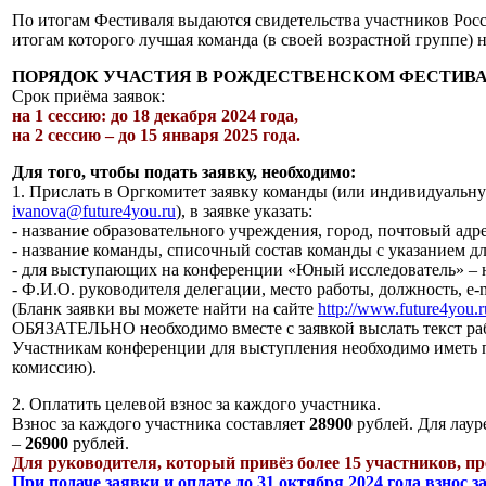
По итогам Фестиваля выдаются свидетельства участников Рос
итогам которого лучшая команда (в своей возрастной груп
ПОРЯДОК УЧАСТИЯ В РОЖДЕСТВЕНСКОМ ФЕСТИВ
Срок приёма заявок:
на 1 сессию: до 18 декабря 2024 года,
на 2 сессию – до 15 января 2025 года.
Для того, чтобы подать заявку, необходимо:
1. Прислать в Оргкомитет заявку команды (или индивидуальну
ivanova@future4you.ru
), в заявке указать:
- название образовательного учреждения, город, почтовый адре
- название команды, списочный состав команды с указанием дл
- для выступающих на конференции «Юный исследователь» – на
- Ф.И.О. руководителя делегации, место работы, должность, e-
(Бланк заявки вы можете найти на сайте
http://www.future4you.r
ОБЯЗАТЕЛЬНО необходимо вместе с заявкой выслать текст ра
Участникам конференции для выступления необходимо иметь пр
комиссию).
2. Оплатить целевой взнос за каждого участника.
Взнос за каждого участника составляет
28900
рублей. Для лаур
–
26900
рублей.
Для руководителя, который привёз более 15 участников, пр
При подаче заявки и оплате до 31 октября 2024 года взнос 