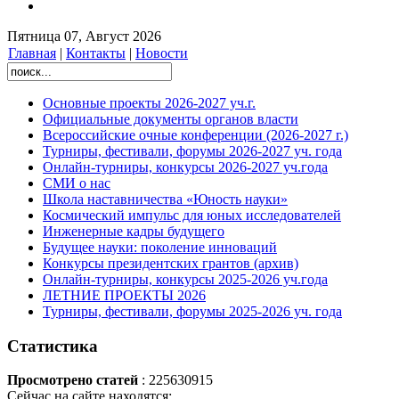
Пятница 07, Август 2026
Главная
|
Контакты
|
Новости
Основные проекты 2026-2027 уч.г.
Официальные документы органов власти
Всероссийские очные конференции (2026-2027 г.)
Турниры, фестивали, форумы 2026-2027 уч. года
Онлайн-турниры, конкурсы 2026-2027 уч.года
СМИ о нас
Школа наставничества «Юность науки»
Космический импульс для юных исследователей
Инженерные кадры будущего
Будущее науки: поколение инноваций
Конкурсы президентских грантов (архив)
Онлайн-турниры, конкурсы 2025-2026 уч.года
ЛЕТНИЕ ПРОЕКТЫ 2026
Турниры, фестивали, форумы 2025-2026 уч. года
Статистика
Просмотрено статей
: 225630915
Сейчас на сайте находятся: