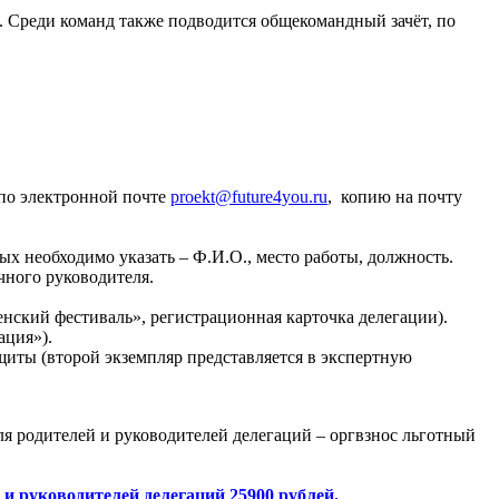
 Среди команд также подводится общекомандный зачёт, по
(по электронной почте
proekt@future4you.ru
, копию на почту
ых необходимо указать – Ф.И.О., место работы, должность.
чного руководителя.
нский фестиваль», регистрационная карточка делегации).
ация»).
щиты (второй экземпляр представляется в экспертную
ля родителей и руководителей делегаций – оргвзнос льготный
й и руководителей делегаций 25900 рублей.