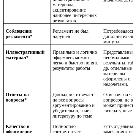
материала,
акцентирование
наиболее интересных
результатов.
Соблюдение
Регламент не был
Потребовалось
регламента*
нарушен.
дополнительн
минуты
Иллюстративный
Правильно и логично
Представлены 
материал*
оформлен, можно
необходимые
легко и быстро понять
результаты, т
результаты работы
др. отдельные
материалы
оформлены с
недочетами.
Ответы на
Докладчик отвечает
Отвечает на ч
вопросы*
на все вопросы
вопросов, не в
аргументированно и
может привес
убедительно, знает
литературные
литературу по теме
Качество и
Полностью
Есть отдельны
оформление
соответствует
замечания к с