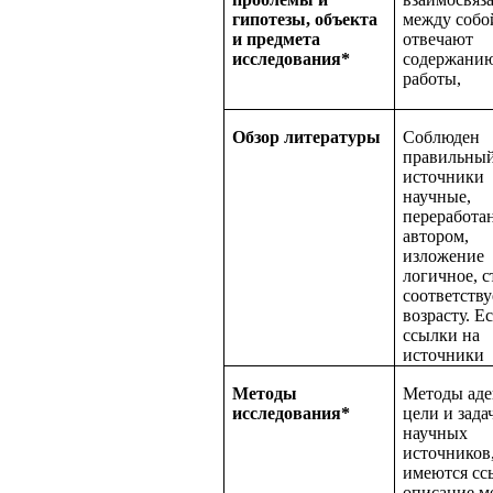
гипотезы, объекта
между собо
и предмета
отвечают
исследования*
содержани
работы,
Обзор литературы
Соблюден
правильный
источники
научные,
переработа
автором,
изложение
логичное, с
соответству
возрасту. Е
ссылки на
источники
Методы
Методы ад
исследования*
цели и зада
научных
источников
имеются сс
описание м