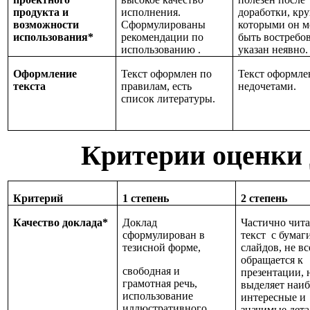
продукта и
исполнения.
доработки, кру
возможности
Сформулированы
которыми он 
использования*
рекомендации по
быть востребов
использованию .
указан неявно.
Оформление
Текст оформлен по
Текст оформле
текста
правилам, есть
недочетами.
список литературы.
Критерии оценки 
Критерий
1 степень
2 степень
Качество доклада*
Доклад
Частично чита
сформулирован в
текст с бумаг
тезисной форме,
слайдов, не вс
обращается к
свободная и
презентации, 
грамотная речь,
выделяет наиб
использование
интересные и
иллюстративного
значимые дета