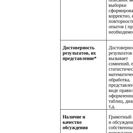
выборки
сформиров
корректно, 
повторност
опытов ( п
необходимо
Достоверность
Достоверно
результатов, их
результатов
представление*
вызывает
сомнений, е
статистиче
математиче
обработка,
представле
виде прави
оформленн
таблиц, ди
т.д.
Наличие и
Грамотный 
качество
и обсужден
обсуждения
собственны
результатов