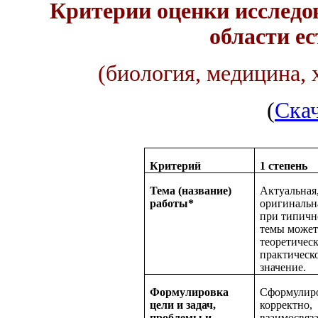
Критерии оценки исследо
области е
(биология, медицина, 
(
Скач
Критерий
1 степень
Тема (название)
Актуальная
работы*
оригинальн
при типичн
темы может
теоретическ
практическ
значение.
Формулировка
Сформулир
цели и задач,
корректно,
проблемы и
взаимосвяз