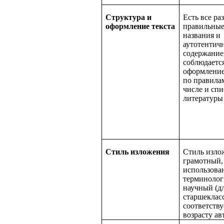
Структура и
Есть все ра
оформление текста
правильны
названия и
аутотентич
содержание
соблюдаетс
оформление
по правила
числе и спи
литературы
Стиль изложения
Стиль изло
грамотный,
использова
терминолог
научный (д
старшеклас
соответству
возрасту ав