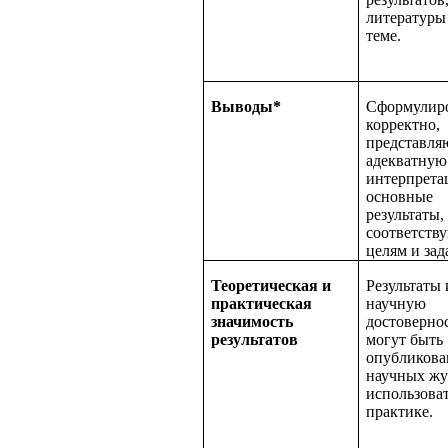
литературы
теме.
Выводы*
Сформулир
корректно,
представля
адекватную
интерпрет
основные
результаты,
соответств
целям и зад
Теоретическая и
Результаты
практическая
научную
значимость
достовернос
результатов
могут быть
опубликова
научных жу
использоват
практике.