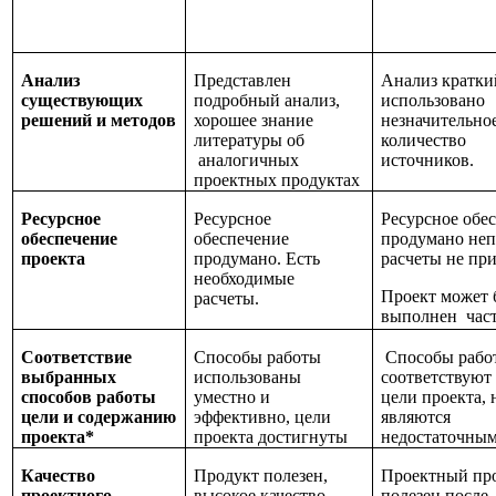
Анализ
Представлен
Анализ кратки
существующих
подробный анализ,
использовано
решений и методов
хорошее знание
незначительно
литературы об
количество
аналогичных
источников.
проектных продуктах
Ресурсное
Ресурсное
Ресурсное обе
обеспечение
обеспечение
продумано неп
проекта
продумано. Есть
расчеты не пр
необходимые
Проект может 
расчеты.
выполнен час
Соответствие
Способы работы
Способы рабо
выбранных
использованы
соответствуют 
способов работы
уместно и
цели проекта, 
цели и содержанию
эффективно, цели
являются
проекта*
проекта достигнуты
недостаточны
Качество
Продукт полезен,
Проектный пр
проектного
высокое качество
полезен после