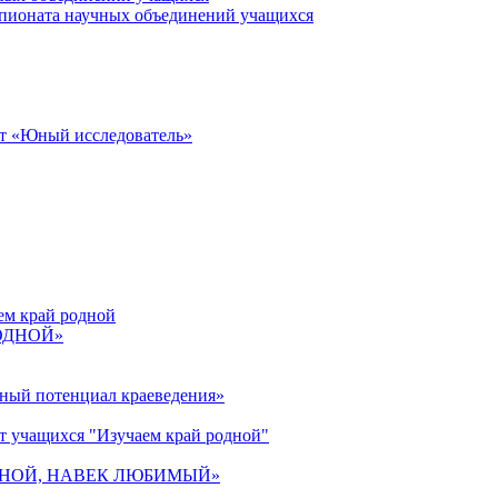
пионата научных объединений учащихся
от «Юный исследователь»
ем край родной
РОДНОЙ»
ьный потенциал краеведения»
т учащихся "Изучаем край родной"
 РОДНОЙ, НАВЕК ЛЮБИМЫЙ»