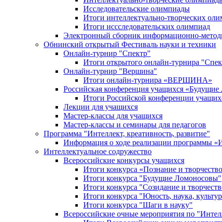
Исследовательские олимпиады
Итоги интеллектуально-творческих ол
Итоги иссследовательских олимпиад
Электронный сборник информационно-метод
Обнинский открытый Фестиваль науки и техники
Онлайн-турнир "Спектр"
Итоги открытого онлайн-турнира "Спек
Онлайн-турнир "Вершина"
Итоги онлайн-турнира «ВЕРШИНА»
Российская конференция учащихся «Будущие
Итоги Российской конференции учащи
Лекции для учащихся
Мастер-классы для учащихся
Мастер-классы и семинары для педагогов
Программа "Интеллект, креативность, развитие"
Информация о ходе реализации програм
Интеллектуальное содружество
Всероссийские конкурсы учащихся
Итоги конкурса «Познание и творчеств
Итоги конкурса "Будущие Ломоносовы"
Итоги конкурса "Созидание и творчеств
Итоги конкурса "Юность, наука, культур
Итоги конкурса "Шаги в науку"
Всероссийские очные мероприятия по "Интел