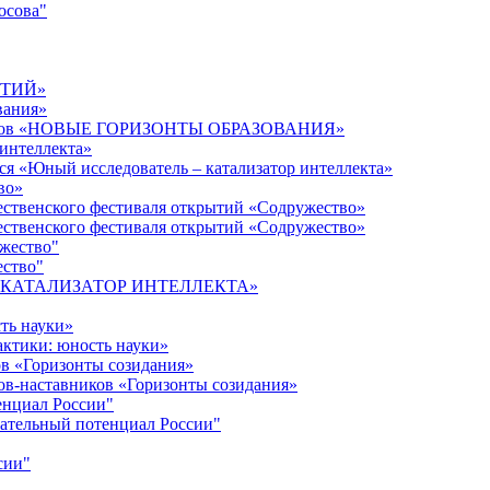
осова"
ЫТИЙ»
вания»
дагогов «НОВЫЕ ГОРИЗОНТЫ ОБРАЗОВАНИЯ»
 интеллекта»
ся «Юный исследователь – катализатор интеллекта»
во»
ественского фестиваля открытий «Содружество»
ественского фестиваля открытий «Содружество»
ужество"
ество"
кта «КАТАЛИЗАТОР ИНТЕЛЛЕКТА»
ть науки»
ктики: юность науки»
ов «Горизонты созидания»
ов-наставников «Горизонты созидания»
енциал России"
ательный потенциал России"
сии"