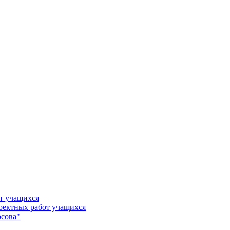
т учащихся
роектных работ учащихся
сова"