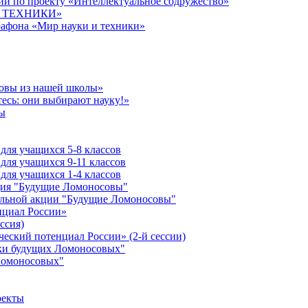
й по проекту «Интеллектуальное содружество»
 И ТЕХНИКИ»
рафона «Мир науки и техники»
совы из нашей школы»
есь: они выбирают науку!»
ы
ля учащихся 5-8 классов
ля учащихся 9-11 классов
ля учащихся 1-4 классов
кция "Будущие Ломоносовы"
ельной акции "Будущие Ломоносовы"
нциал России»
ссия)
ческий потенциал России» (2-й сессии)
ики будущих Ломоносовых"
Ломоносовых"
оекты