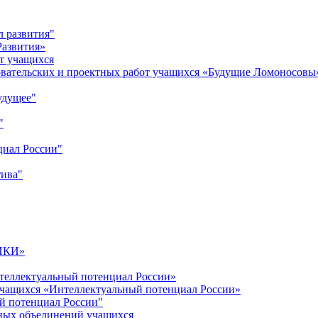
л развития"
Развития»
т учащихся
овательских и проектных работ учащихся «Будущие Ломоносовы
удущее"
"
циал России"
тива"
ИКИ»
теллектуальный потенциал России»
учащихся «Интеллектуальный потенциал России»
й потенциал России"
ных объединений учащихся