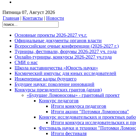
Пятница 07, Август 2026
Главная
|
Контакты
|
Новости
Основные проекты 2026-2027 уч.г.
Официальные документы органов власти
Всероссийские очные конференции (2026-2027 г.)
Турниры, фестивали, форумы 2026-2027 уч. года
Онлайн-турниры, конкурсы 2026-2027 уч.года
СМИ о нас
Школа наставничества «Юность науки»
Космический импульс для юных исследователей
Инженерные кадры будущего
Будущее науки: поколение инноваций
Конкурсы президентских грантов (архив)
«Будущие Ломоносовы» - грантовый проект
Конкурс педагогов
Итоги конкурса педагогов
Итоги акции "Потомки Ломоносова"
Конкурс исследовательских и проектных рабо
Итоги конкурса исследовательских и п
Фестиваль науки и техники "Потомки Ломоно
Итоги фестиваля