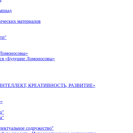
импиад
ических материалов
тр"
 Ломоносовы»
хся «Будущие Ломоносовы»
мы «ИНТЕЛЛЕКТ, КРЕАТИВНОСТЬ, РАЗВИТИЕ»
о»
о"
а"
лектуальное содружество"