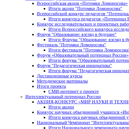
Всероссийская акция «Потомки Ломоносова»
Итоги акции "Потомки Ломоносова"
Всероссийский конкурс педагогов "Потенциа
Итоги конкурса педагогов «Потенциал 
Конкурс исследовательских и проектных рабо
Итоги Всероссийского конкурса исслед
Форум "Образование: взгляд в будущее"
Итоги Форума "Образование: взгляд в б
Фестиваль "Потомки Ломоносова"
Итоги фестиваля "Потомки Ломоносова
Форум «Образовательный потенциал России»
Итоги форума "Образовательный потен
Форум "Педагогическая инициатива"
Итоги форума "Педагогическая инициа
Дистанционные курсы
Методические материалы
Итоги проекта
СМИ-интернет о проекте
Интеллектуальный потенциал России
АКЦИЯ-КОНКУРС «МИР НАУКИ И ТЕХН
Итоги акции
Конкурс научных объединений учащихся «Ин
Итоги конкурса научных объединений 
Национальный Чемпионат "Интеллектуальны
Итоги Национального чемпионата науч