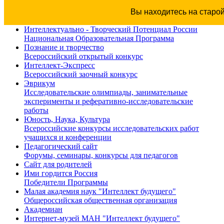
Вы находитесь на старо
Интеллектуально - Творческий Потенциал России
Национальная Образовательная Программа
Познание и творчество
Всероссийский открытый конкурс
Интеллект-Экспресс
Всероссийский заочный конкурс
Эврикум
Исследовательские олимпиады, занимательные
эксперименты и реферативно-исследовательские
работы
Юность, Наука, Культура
Всероссийские конкурсы исследовательских работ
учащихся и конференции
Педагогический сайт
Форумы, семинары, конкурсы для педагогов
Сайт для родителей
Ими гордится Россия
Победители Программы
Малая академия наук "Интеллект будущего"
Общероссийская общественная организация
Академиан
Интернет-музей МАН "Интеллект будущего"