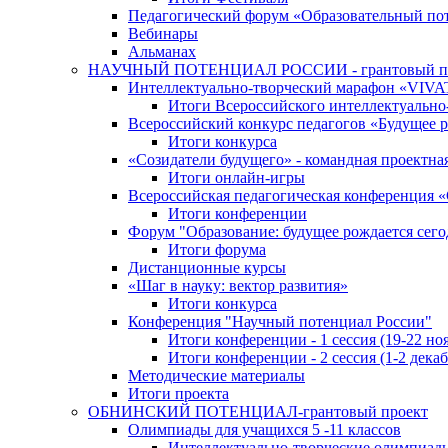
Педагогический форум «Образовательный по
Вебинары
Альманах
НАУЧНЫЙ ПОТЕНЦИАЛ РОССИИ - грантовый п
Интеллектуально-творческий марафон «VIV
Итоги Всероссийского интеллектуальн
Всероссийский конкурс педагогов «Будущее р
Итоги конкурса
«Cозидатели будущего» - командная проектная
Итоги онлайн-игры
Всероссийская педагогическая конференция 
Итоги конференции
Форум "Образование: будущее рождается сего
Итоги форума
Дистанционные курсы
«Шаг в науку: вектор развития»
Итоги конкурса
Конференция "Научный потенциал России"
Итоги конференции - 1 сессия (19-22 но
Итоги конференции - 2 сессия (1-2 декаб
Методические материалы
Итоги проекта
ОБНИНСКИЙ ПОТЕНЦИАЛ-грантовый проект
Олимпиады для учащихся 5 -11 классов
Интеллектуально-творческие олимпиад