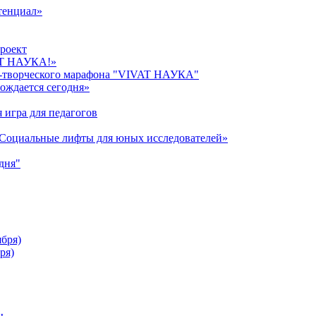
тенциал»
роект
AT НАУКА!»
о-творческого марафона "VIVAT НАУКА"
ождается сегодня»
 игра для педагогов
«Cоциальные лифты для юных исследователей»
дня"
ября)
ря)
ы