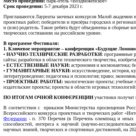
Место проведения:
парк-отель «Воздвиженское»
Срок проведения:
5-7 декабря 2023 г.
Приглашаются Лауреаты заочных конкурсов Малой академии на
проектных работ; победители и призёры городских и регионал
и (или) родитель. Такие ребята будут объединены в сборные 
творческих состязаниях на российском уровне.
В программе Фестиваля:
1. Ключевое мероприятие – конференция «Будущие Ломоно
•
НАУЧНО-ТЕХНИЧЕСКИЕ РАЗРАБОТКИ
: программные р
сайты; разработки в области технического творчества, изобрет
•
ЕСТЕСТВЕННЫЕ НАУКИ:
астрономия и космонавтика; би
•
ГУМАНИТАРНЫЕ НАУКИ:
искусствоведение, история, ку
литературоведение; педагогика и психология; право; экономик
•
ПРОЕКТНЫЕ РАБОТЫ:
экологические проекты; учебные п
издательские проекты; проекты в области игровых технологий
ПО ИТОГАМ ОЧНОЙ КОНФЕРЕНЦИИ
участники получат 
В соответствии с приказом Министерства просвещения Рос
Всероссийского конкурса проектных и творческих работ «Ин
Федерации
- п. 370 Перечня (в Перечень олимпиад и иных 
способностей, интереса к научной (научно-исследовательско
научных знаний, творческих и спортивных достижений, на 202