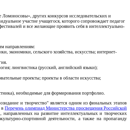
е Ломоносовы», других конкурсов исследовательских и
идуальное участие учащегося, которого сопровождает педагог
фестивалей и все желающие проявить себя в интеллектуально-
им направлениям:
ки, экономики, сельского хозяйства, искусства; интернет-
гия.
логия; лингвистика (русский, английский языки);
вательные проекты; проекты в области искусства;
стника), необходимые для формирования портфолио.
озидание и творчество
" я
вляется одним из финальных этапов
н в
Перечень олимпиад Министерства просвещения Российской
, направленных на развитие интеллектуальных и творческих
изкультурно-спортивной деятельности, а также на пропаганду