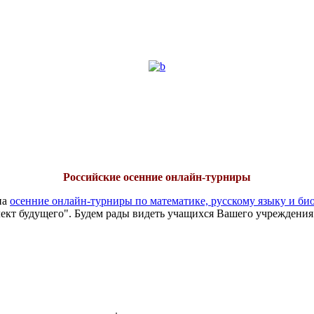
Российские осенние онлайн-турниры
на
осенние онлайн-турниры по математике, русскому языку и би
ект будущего". Будем рады видеть учащихся Вашего учреждения