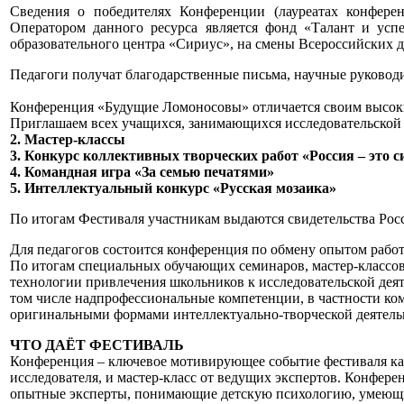
Сведения о победителях Конференции (лауреатах конфер
Оператором данного ресурса является фонд «Талант и ус
образовательного центра «Сириус», на смены Всероссийских д
Педагоги получат благодарственные письма, научные руководи
Конференция «Будущие Ломоносовы» отличается своим высоким
Приглашаем всех учащихся, занимающихся исследовательской 
2. Мастер-классы
3. Конкурс коллективных творческих работ «Россия – это с
4. Командная игра «За семью печатями»
5. Интеллектуальный конкурс «Русская мозаика»
По итогам Фестиваля участникам выдаются свидетельства Ро
Для педагогов состоится конференция по обмену опытом рабо
По итогам специальных обучающих семинаров, мастер-классов
технологии привлечения школьников к исследовательской деят
том числе надпрофессиональные компетенции, в частности ком
оригинальными формами интеллектуально-творческой деятель
ЧТО ДАЁТ ФЕСТИВАЛЬ
Конференция – ключевое мотивирующее событие фестиваля как 
исследователя, и мастер-класс от ведущих экспертов. Конфер
опытные эксперты, понимающие детскую психологию, умеющие