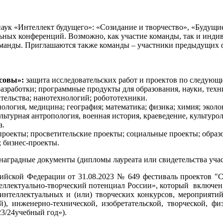
ук «Интеллект будущего»: «Созидание и творчество», «Будущи
ьных конференций. Возможно, как участие команды, так и индив
команды. Приглашаются также команды – участники предыдущих 
совы»:
защита исследовательских работ и проектов по следующ
азработки; программные продукты для образования, науки, техни
ательства; нанотехнологий; робототехники.
ология, медицина; география; математика; физика; химия; эколо
льтурная антропология, военная история, краеведение, культуро
а.
роекты; просветительские проекты; социальные проекты; образо
; бизнес-проекты.
наградные документы (дипломы лауреата или свидетельства уча
сийской Федерации от 31.08.2023 № 649
фестиваль проектов "
С
теллектуально-творческий потенциал России», который включе
интеллектуальных и (или) творческих конкурсов, мероприятий
й), инженерно-технической, изобретательской, творческой, ф
3/24учебный год»).