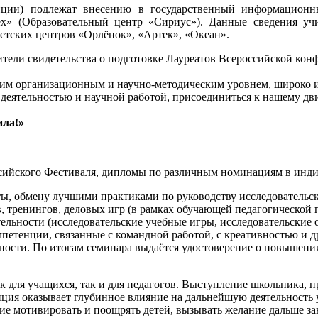
енции) подлежат внесению в государственный информационн
пех» (Образовательный центр «Сириус»). Данные сведения у
етских центров «Орлёнок», «Артек», «Океан».
тели свидетельства о подготовке Лауреатов Всероссийской кон
 организационным и научно-методическим уровнем, широко изв
деятельностью и научной работой, присоединиться к нашему д
ила!»
ссийского Фестиваля, дипломы по различным номинациям в инд
ты, обмену лучшими практиками по руководству исследователь
, тренингов, деловых игр (в рамках обучающей педагогическо
ельности (исследовательские учебные игры, исследовательские
петенции, связанные с командной работой, с креативностью и д
ности. По итогам семинара выдаётся удостоверение о повышени
для учащихся, так и для педагогов. Выступление школьника, пр
енция оказывает глубинное влияние на дальнейшую деятельность
 мотивировать и поощрять детей, вызывать желание дальше за