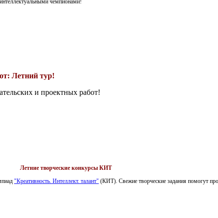
я интеллектуальными чемпионами!
т: Летний тур!
ательских и проектных работ!
Летние творческие конкурсы КИТ
импиад
"Креативность. Интеллект. талант"
(КИТ). Свежие творческие задания помогут пров