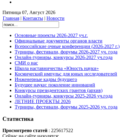
Пятница 07, Август 2026
Главная
|
Контакты
|
Новости
Основные проекты 2026-2027 уч.г.
Официальные документы органов власти
Всероссийские очные конференции (2026-2027 г.)
Турниры, фестивали, форумы 2026-2027 уч. года
Онлайн-турниры, конкурсы 2026-2027 уч.года
СМИ о нас
Школа наставничества «Юность науки»
Космический импульс для юных исследователей
Инженерные кадры будущего
Будущее науки: поколение инноваций
Конкурсы президентских грантов (архив)
Онлайн-турниры, конкурсы 2025-2026 уч.года
ЛЕТНИЕ ПРОЕКТЫ 2026
Турниры, фестивали, форумы 2025-2026 уч. года
Статистика
Просмотрено статей
: 225617522
Сейчас на сайте находятся: