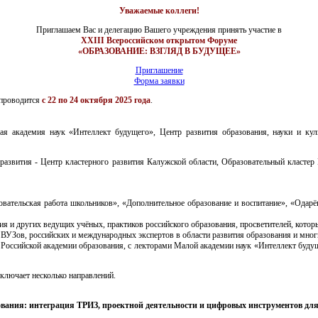
Уважаемые коллеги!
Приглашаем Вас и делегацию Вашего учреждения принять участие в
XXIII Всероссийском открытом Форуме
«ОБРАЗОВАНИЕ: ВЗГЛЯД В БУДУЩЕЕ»
Приглашение
Форма заявки
проводится
с 22 по 24 октября 2025 года
.
я академия наук «Интеллект будущего», Центр развития образования, науки и кул
развития - Центр кластерного развития Калужской области, Образовательный кластер
овательская работа школьников», «Дополнительное образование и воспитание», «Одар
ия и других ведущих учёных, практиков российского образования, просветителей, котор
ВУЗов, российских и международных экспертов в области развития образования и многи
и Российской академии образования, с лекторами Малой академии наук «Интеллект буду
ключает несколько направлений.
ования: интеграция ТРИЗ, проектной деятельности и цифровых инструментов дл