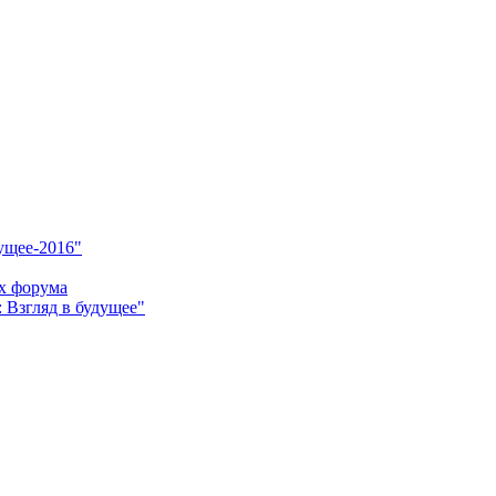
ущее-2016"
х форума
 Взгляд в будущее"