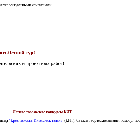
я интеллектуальными чемпионами!
т: Летний тур!
ательских и проектных работ!
Летние творческие конкурсы КИТ
импиад
"Креативность. Интеллект. талант"
(КИТ). Свежие творческие задания помогут пров