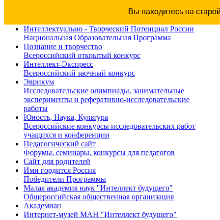
Вы находитесь на старо
Интеллектуально - Творческий Потенциал России
Национальная Образовательная Программа
Познание и творчество
Всероссийский открытый конкурс
Интеллект-Экспресс
Всероссийский заочный конкурс
Эврикум
Исследовательские олимпиады, занимательные
эксперименты и реферативно-исследовательские
работы
Юность, Наука, Культура
Всероссийские конкурсы исследовательских работ
учащихся и конференции
Педагогический сайт
Форумы, семинары, конкурсы для педагогов
Сайт для родителей
Ими гордится Россия
Победители Программы
Малая академия наук "Интеллект будущего"
Общероссийская общественная организация
Академиан
Интернет-музей МАН "Интеллект будущего"