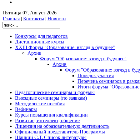
Пятница 07, Август 2026
Главная
|
Контакты
|
Новости
Конкурсы для педагогов
Дистанционные курсы
XXIII Форум "Образование: взгляд в будущее"
Архив
Форум "Образование: взгляд в будущее"
Архив
Форум "Образование: взгляд в буд
Порядок участия
Перечень семинаров в рамка
Итоги форума "Образование:
Педагогические семинары и форумы
Выездные семинары (по заявкам)
Методические пособия
Вебинары
Курсы повышения квалификации
Развитие, интеллект, общение
Лицензия на образовательную деятельность
Официальный представитель Программы
Шацкий С.Т. Список литературы