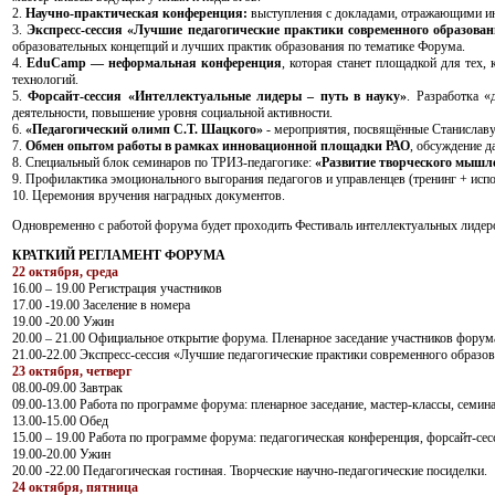
2.
Научно-практическая конференция:
выступления с докладами, отражающими ин
3.
Экспресс-сессия «Лучшие педагогические практики современного образова
образовательных концепций и лучших практик образования по тематике Форума.
4.
EduCamp — неформальная конференция
, которая станет площадкой для тех,
технологий.
5.
Форсайт-сессия «Интеллектуальные лидеры – путь в науку»
. Разработка 
деятельности, повышение уровня социальной активности.
6.
«Педагогический олимп С.Т. Шацкого»
- мероприятия, посвящённые Станиславу
7.
Обмен опытом работы в рамках инновационной площадки РАО
, обсуждение д
8. Специальный блок семинаров по ТРИЗ-педагогике:
«Развитие творческого мышл
9. Профилактика эмоционального выгорания педагогов и управленцев (тренинг + испо
10. Церемония вручения наградных документов.
Одновременно с работой форума будет проходить Фестиваль интеллектуальных л
КРАТКИЙ РЕГЛАМЕНТ ФОРУМА
22 октября, среда
16.00 – 19.00 Регистрация участников
17.00 -19.00 Заселение в номера
19.00 -20.00 Ужин
20.00 – 21.00 Официальное открытие форума. Пленарное заседание участников форум
21.00-22.00 Экспресс-сессия «Лучшие педагогические практики современного образов
23 октября, четверг
08.00-09.00 Завтрак
09.00-13.00 Работа по программе форума: пленарное заседание, мастер-классы, семин
13.00-15.00 Обед
15.00 – 19.00 Работа по программе форума: педагогическая конференция, форсайт-сес
19.00-20.00 Ужин
20.00 -22.00 Педагогическая гостиная. Творческие научно-педагогические посиделки.
24 октября, пятница