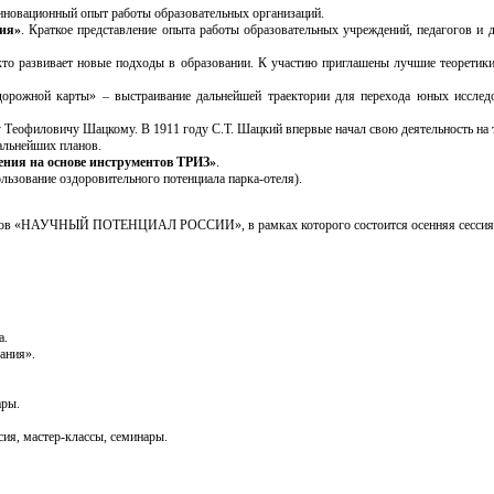
новационный опыт работы образовательных организаций.
ния»
. Краткое представление опыта работы образовательных учреждений, педагогов и 
 кто развивает новые подходы в образовании. К участию приглашены лучшие теоретики 
«дорожной карты» – выстраивание дальнейшей траектории для перехода юных исследо
 Теофиловичу Шацкому. В 1911 году С.Т. Шацкий впервые начал свою деятельность на 
альнейших планов.
ения на основе инструментов ТРИЗ»
.
льзование оздоровительного потенциала парка-отеля).
идеров «НАУЧНЫЙ ПОТЕНЦИАЛ РОССИИ», в рамках которого состоится осенняя сесси
а.
ания».
ары.
сия, мастер-классы, семинары.