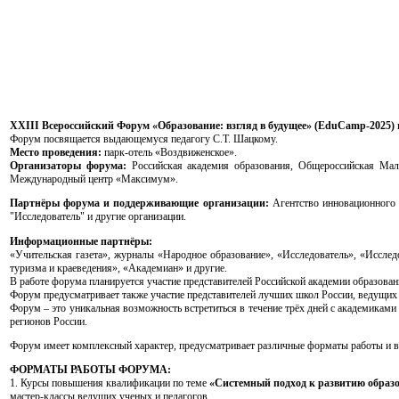
XXIII Всероссийский Форум «Образование: взгляд в будущее» (EduCamp-2025)
Форум посвящается выдающемуся педагогу С.Т. Шацкому.
Место проведения:
парк-отель «Воздвиженское».
Организаторы форума:
Российская академия образования, Общероссийская Мала
Международный центр «Максимум».
Партнёры форума и поддерживающие организации:
Агентство инновационного 
"Исследователь" и другие организации.
Информационные партнёры:
«Учительская газета», журналы «Народное образование», «Исследователь», «Исслед
туризма и краеведения», «Академиан» и другие.
В работе форума планируется участие представителей Российской академии образован
Форум предусматривает также участие представителей лучших школ России, ведущих 
Форум – это уникальная возможность встретиться в течение трёх дней с академикам
регионов России.
Форум имеет комплексный характер, предусматривает различные форматы работы и в
ФОРМАТЫ РАБОТЫ ФОРУМА:
1. Курсы повышения квалификации по теме
«Системный подход к развитию образ
мастер-классы ведущих ученых и педагогов.