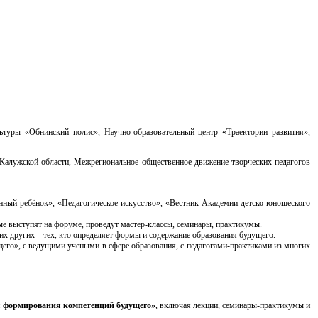
ьтуры «Обнинский полис», Научно-образовательный центр «Траектории развития»,
 Калужской области, Межрегиональное общественное движение творческих педагогов
ённый ребёнок», «Педагогическое искусство», «Вестник Академии детско-юношеского
ые выступят на форуме, проведут мастер-классы, семинары, практикумы.
х других – тех, кто определяет формы и содержание образования будущего.
щего», с ведущими учеными в сфере образования, с педагогами-практиками из многих
я формирования компетенций будущего»
, включая лекции, семинары-практикумы и