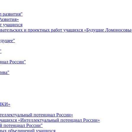
л развития"
Развития»
т учащихся
овательских и проектных работ учащихся «Будущие Ломоносовы
удущее"
"
циал России"
тива"
ИКИ»
теллектуальный потенциал России»
учащихся «Интеллектуальный потенциал России»
й потенциал России"
ных объединений учащихся