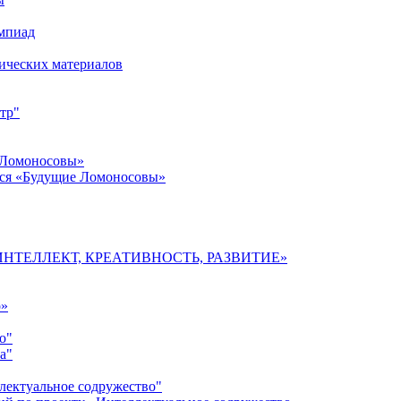
импиад
ических материалов
тр"
 Ломоносовы»
хся «Будущие Ломоносовы»
мы «ИНТЕЛЛЕКТ, КРЕАТИВНОСТЬ, РАЗВИТИЕ»
о»
о"
а"
лектуальное содружество"