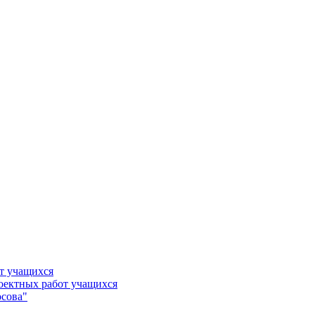
т учащихся
роектных работ учащихся
сова"