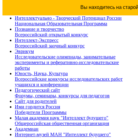
Вы находитесь на старо
Интеллектуально - Творческий Потенциал России
Национальная Образовательная Программа
Познание и творчество
Всероссийский открытый конкурс
Интеллект-Экспресс
Всероссийский заочный конкурс
Эврикум
Исследовательские олимпиады, занимательные
эксперименты и реферативно-исследовательские
работы
Юность, Наука, Культура
Всероссийские конкурсы исследовательских работ
учащихся и конференции
Педагогический сайт
Форумы, семинары, конкурсы для педагогов
Сайт для родителей
Ими гордится Россия
Победители Программы
Малая академия наук "Интеллект будущего"
Общероссийская общественная организация
Академиан
Интернет-музей МАН "Интеллект будущего"