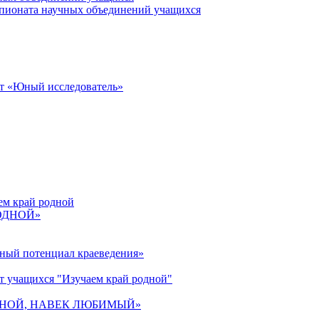
пионата научных объединений учащихся
от «Юный исследователь»
ем край родной
РОДНОЙ»
ьный потенциал краеведения»
т учащихся "Изучаем край родной"
 РОДНОЙ, НАВЕК ЛЮБИМЫЙ»