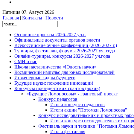
Пятница 07, Август 2026
Главная
|
Контакты
|
Новости
Основные проекты 2026-2027 уч.г.
Официальные документы органов власти
Всероссийские очные конференции (2026-2027 г.)
Турниры, фестивали, форумы 2026-2027 уч. года
Онлайн-турниры, конкурсы 2026-2027 уч.года
СМИ о нас
Школа наставничества «Юность науки»
Космический импульс для юных исследователей
Инженерные кадры будущего
Будущее науки: поколение инноваций
Конкурсы президентских грантов (архив)
«Будущие Ломоносовы» - грантовый проект
Конкурс педагогов
Итоги конкурса педагогов
Итоги акции "Потомки Ломоносова"
Конкурс исследовательских и проектных рабо
Итоги конкурса исследовательских и п
Фестиваль науки и техники "Потомки Ломоно
Итоги фестиваля