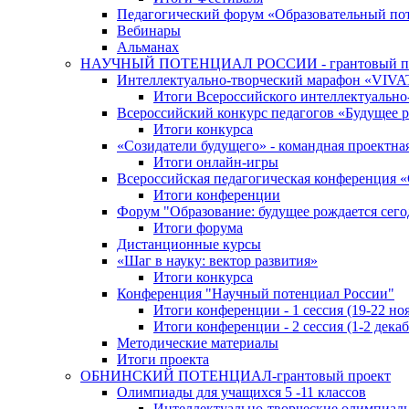
Педагогический форум «Образовательный по
Вебинары
Альманах
НАУЧНЫЙ ПОТЕНЦИАЛ РОССИИ - грантовый п
Интеллектуально-творческий марафон «VIV
Итоги Всероссийского интеллектуальн
Всероссийский конкурс педагогов «Будущее р
Итоги конкурса
«Cозидатели будущего» - командная проектная
Итоги онлайн-игры
Всероссийская педагогическая конференция 
Итоги конференции
Форум "Образование: будущее рождается сего
Итоги форума
Дистанционные курсы
«Шаг в науку: вектор развития»
Итоги конкурса
Конференция "Научный потенциал России"
Итоги конференции - 1 сессия (19-22 но
Итоги конференции - 2 сессия (1-2 декаб
Методические материалы
Итоги проекта
ОБНИНСКИЙ ПОТЕНЦИАЛ-грантовый проект
Олимпиады для учащихся 5 -11 классов
Интеллектуально-творческие олимпиад