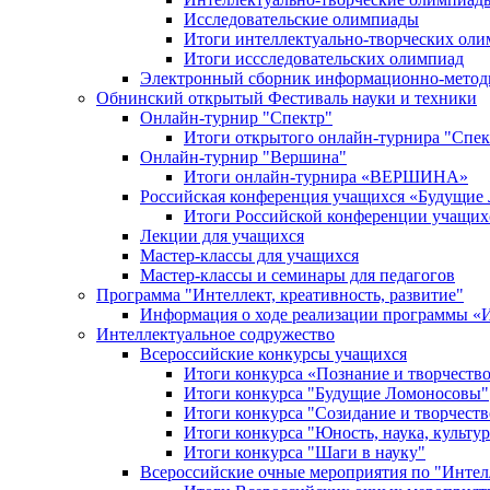
Исследовательские олимпиады
Итоги интеллектуально-творческих ол
Итоги иссследовательских олимпиад
Электронный сборник информационно-метод
Обнинский открытый Фестиваль науки и техники
Онлайн-турнир "Спектр"
Итоги открытого онлайн-турнира "Спек
Онлайн-турнир "Вершина"
Итоги онлайн-турнира «ВЕРШИНА»
Российская конференция учащихся «Будущие
Итоги Российской конференции учащи
Лекции для учащихся
Мастер-классы для учащихся
Мастер-классы и семинары для педагогов
Программа "Интеллект, креативность, развитие"
Информация о ходе реализации програм
Интеллектуальное содружество
Всероссийские конкурсы учащихся
Итоги конкурса «Познание и творчеств
Итоги конкурса "Будущие Ломоносовы"
Итоги конкурса "Созидание и творчеств
Итоги конкурса "Юность, наука, культур
Итоги конкурса "Шаги в науку"
Всероссийские очные мероприятия по "Интел