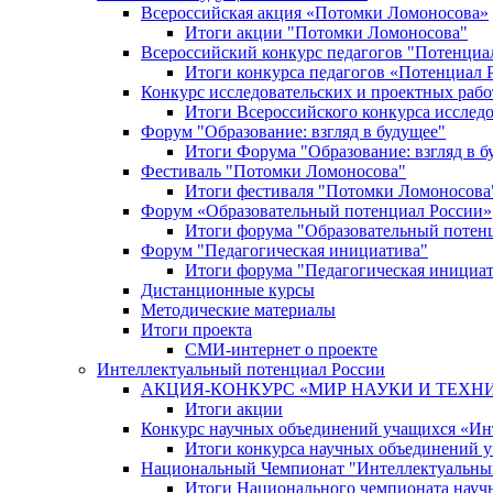
Всероссийская акция «Потомки Ломоносова»
Итоги акции "Потомки Ломоносова"
Всероссийский конкурс педагогов "Потенциа
Итоги конкурса педагогов «Потенциал 
Конкурс исследовательских и проектных рабо
Итоги Всероссийского конкурса исслед
Форум "Образование: взгляд в будущее"
Итоги Форума "Образование: взгляд в б
Фестиваль "Потомки Ломоносова"
Итоги фестиваля "Потомки Ломоносова
Форум «Образовательный потенциал России»
Итоги форума "Образовательный потен
Форум "Педагогическая инициатива"
Итоги форума "Педагогическая инициа
Дистанционные курсы
Методические материалы
Итоги проекта
СМИ-интернет о проекте
Интеллектуальный потенциал России
АКЦИЯ-КОНКУРС «МИР НАУКИ И ТЕХН
Итоги акции
Конкурс научных объединений учащихся «Ин
Итоги конкурса научных объединений 
Национальный Чемпионат "Интеллектуальны
Итоги Национального чемпионата науч