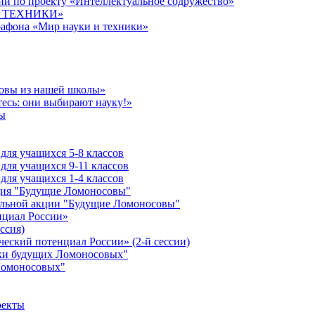
й по проекту «Интеллектуальное содружество»
 И ТЕХНИКИ»
рафона «Мир науки и техники»
совы из нашей школы»
есь: они выбирают науку!»
ы
ля учащихся 5-8 классов
ля учащихся 9-11 классов
ля учащихся 1-4 классов
кция "Будущие Ломоносовы"
ельной акции "Будущие Ломоносовы"
нциал России»
ссия)
ческий потенциал России» (2-й сессии)
ики будущих Ломоносовых"
Ломоносовых"
оекты