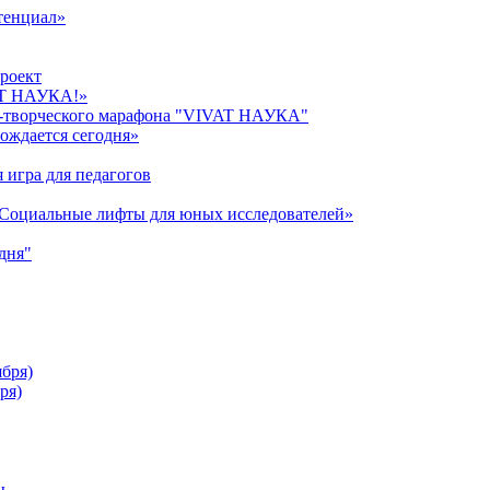
тенциал»
роект
AT НАУКА!»
о-творческого марафона "VIVAT НАУКА"
ождается сегодня»
 игра для педагогов
«Cоциальные лифты для юных исследователей»
дня"
ября)
ря)
ы