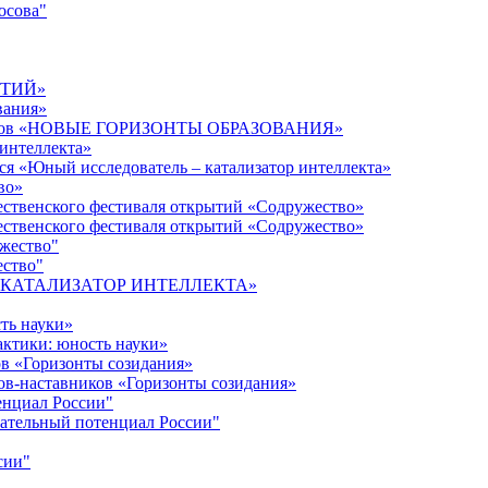
осова"
ЫТИЙ»
вания»
дагогов «НОВЫЕ ГОРИЗОНТЫ ОБРАЗОВАНИЯ»
 интеллекта»
ся «Юный исследователь – катализатор интеллекта»
во»
ественского фестиваля открытий «Содружество»
ественского фестиваля открытий «Содружество»
ужество"
ество"
кта «КАТАЛИЗАТОР ИНТЕЛЛЕКТА»
ть науки»
ктики: юность науки»
ов «Горизонты созидания»
ов-наставников «Горизонты созидания»
енциал России"
ательный потенциал России"
сии"