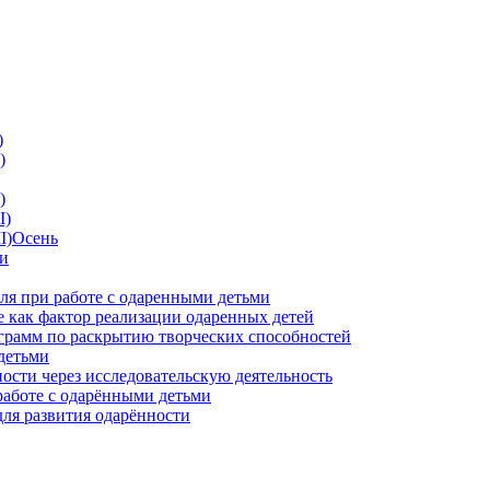
)
)
)
I)
II)Осень
ии
ля при работе с одаренными детьми
 как фактор реализации одаренных детей
грамм по раскрытию творческих способностей
детьми
ности через исследовательскую деятельность
работе с одарёнными детьми
для развития одарённости