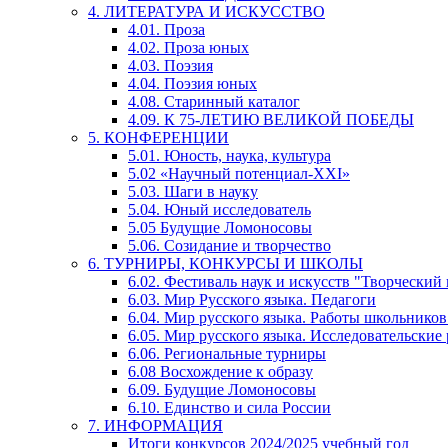
4. ЛИТЕРАТУРА И ИСКУССТВО
4.01. Проза
4.02. Проза юных
4.03. Поэзия
4.04. Поэзия юных
4.08. Старинный каталог
4.09. К 75-ЛЕТИЮ ВЕЛИКОЙ ПОБЕДЫ
5. КОНФЕРЕНЦИИ
5.01. Юность, наука, культура
5.02 «Научный потенциал-XXI»
5.03. Шаги в науку
5.04. Юный исследователь
5.05 Будущие Ломоносовы
5.06. Созидание и творчество
6. ТУРНИРЫ, КОНКУРСЫ И ШКОЛЫ
6.02. Фестиваль наук и искусств "Творческий
6.03. Мир Русского языка. Педагоги
6.04. Мир русского языка. Работы школьников
6.05. Мир русского языка. Исследовательские
6.06. Региональные турниры
6.08 Восхождение к образу
6.09. Будущие Ломоносовы
6.10. Единство и сила России
7. ИНФОРМАЦИЯ
Итоги конкурсов 2024/2025 учебный год