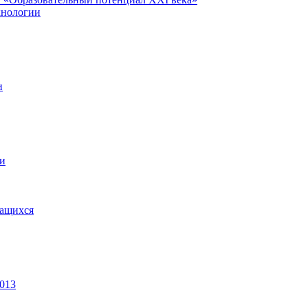
хнологии
и
ии
чащихся
2013