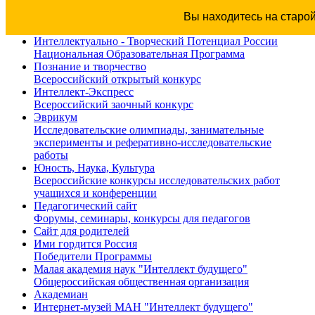
Вы находитесь на старо
Интеллектуально - Творческий Потенциал России
Национальная Образовательная Программа
Познание и творчество
Всероссийский открытый конкурс
Интеллект-Экспресс
Всероссийский заочный конкурс
Эврикум
Исследовательские олимпиады, занимательные
эксперименты и реферативно-исследовательские
работы
Юность, Наука, Культура
Всероссийские конкурсы исследовательских работ
учащихся и конференции
Педагогический сайт
Форумы, семинары, конкурсы для педагогов
Сайт для родителей
Ими гордится Россия
Победители Программы
Малая академия наук "Интеллект будущего"
Общероссийская общественная организация
Академиан
Интернет-музей МАН "Интеллект будущего"