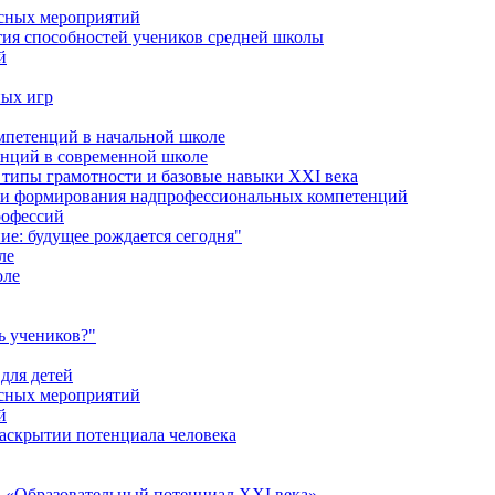
ссных мероприятий
тия способностей учеников средней школы
й
ных игр
петенций в начальной школе
енций в современной школе
типы грамотности и базовые навыки XXI века
сти формирования надпрофессиональных компетенций
рофессий
ие: будущее рождается сегодня"
ле
оле
ь учеников?"
для детей
ссных мероприятий
й
раскрытии потенциала человека
 «Образовательный потенциал XXI века»