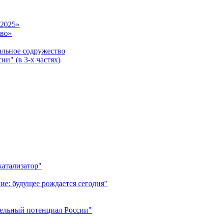
-2025»
тво»
ьное содружество
и" (в 3-х частях)
катализатор"
ие: будущее рождается сегодня"
тельный потенциал России"