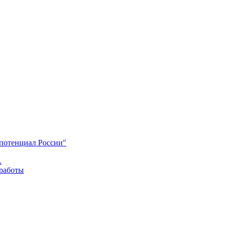
 потенциал России"
.
 работы