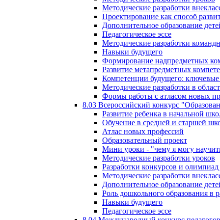
Методические разработки внекла
Проектирование как способ разви
Дополнительное образование дете
Педагогическое эссе
Методические разработки команд
Навыки будущего
Формирование надпредметных ком
Развитие метапредметных компет
Компетенции будущего: ключевые 
Методические разработки в обла
Формы работы с атласом новых п
8.03 Всероссийский конкурс "Образован
Развитие ребенка в начальной шко
Обучение в средней и старшей шк
Атлас новых профессий
Образовательный проект
Мини уроки - "чему я могу научит
Методические разработки уроков
Разработки конкурсов и олимпиад 
Методические разработки внекла
Дополнительное образование дете
Роль дошкольного образования в 
Навыки будущего
Педагогическое эссе
8.04 Международный конкурс педагогов