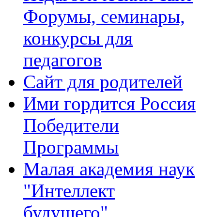
ПОТЕНЦИАЛ»
Форумы, семинары,
по
организации
проектной
конкурсы для
и
исследовательской
педагогов
деятельности
учащихся»
Сайт для родителей
Проект
проводился
Ими гордится Россия
с
использованием
гранта
Победители
Президента
Российской
Программы
Федерации,
предоставленного
Фондом
Малая академия наук
президентских
грантов.
"Интеллект
Организатор
проекта:
будущего"
Ассоциация