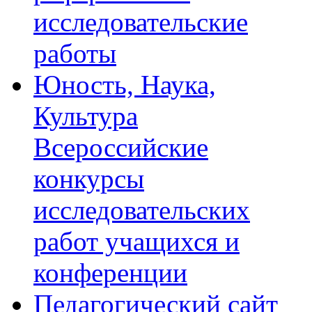
выборе
исследовательские
ими
профессий,
связанных
работы
с
наукой
Юность, Наука,
и
техникой,
с
Культура
научными
предприятиями
Всероссийские
Обнинска,
для
популяризации
конкурсы
профессии
учёного.
исследовательских
Сборник
подготовлен
работ учащихся и
в
рамках
конференции
проекта
«Институт
наставничества
Педагогический сайт
«ОБНИНСКИЙ