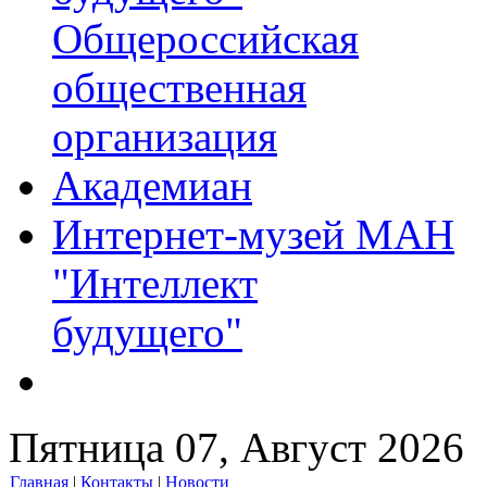
научно-
исследовательских
Общероссийская
и
образовательных
общественная
организаций
Обнинский
кластер
организация
науки
и
Академиан
образования.
Партнёр
Интернет-музей МАН
проекта
–
"Интеллект
Общероссийская
Малая
академия
будущего"
наук
«Интеллект
будущего».
Пятница 07, Август 2026
Главная
|
Контакты
|
Новости