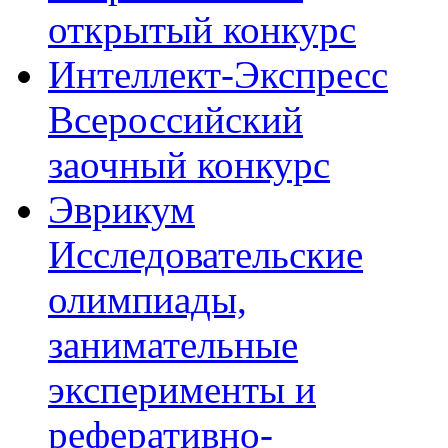
проекта;
открытый конкурс
статьи
о
наставниках,
Интеллект-Экспресс
учёных;
материалы
Всероссийский
о
деятельности
научных
заочный конкурс
предприятий
и
Эврикум
НИИ
города
Обнинска.
Исследовательские
Сборник
олимпиады,
переназначен
для
привлечения
занимательные
учащихся
в
эксперименты и
науку,
для
содействия
реферативно-
в