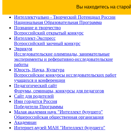
Вы находитесь на старо
Интеллектуально - Творческий Потенциал России
Национальная Образовательная Программа
Познание и творчество
Всероссийский открытый конкурс
Интеллект-Экспресс
Всероссийский заочный конкурс
Эврикум
Исследовательские олимпиады, занимательные
эксперименты и реферативно-исследовательские
работы
Юность, Наука, Культура
Всероссийские конкурсы исследовательских работ
учащихся и конференции
Педагогический сайт
Форумы, семинары, конкурсы для педагогов
Сайт для родителей
Ими гордится Россия
Победители Программы
Малая академия наук "Интеллект будущего"
Общероссийская общественная организация
Академиан
Интернет-музей МАН "Интеллект будущего"