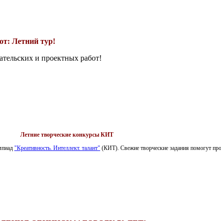
т: Летний тур!
ательских и проектных работ!
Летние творческие конкурсы КИТ
импиад
"Креативность. Интеллект. талант"
(КИТ). Свежие творческие задания помогут пров