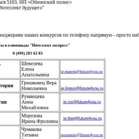
 а/я 5103. НП «Обнинский полис»
"Интеллект будущего"
енеджерами наших конкурсов по телефону напрямую - просто н
ы и олимпиады "Интеллект экспресс"
8 (499) 281 62 85
,
Шевелева
Елена
ie.matem@future4you.ru
Анатольевна
Гришковец Вера
стория
Николаевна
ie.lingvo@future4you.ru
Румянцева
гия
Анна
ie.rus@future4you.ru
Михайловна
Морозова
ie.liter@future4you.ru
Ирина Фроловна
Чумакова
Татьяна
poznanie@future4you.ru