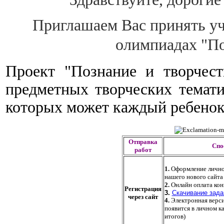
Приглашаем Вас принять у
олимпиадах "По
Проект "Познание и творчес
предметных творческих темати
которых может каждый ребено
Отправка
Спо
работ
1.
Оформление личног
нашего нового сайт
2.
Онлайн оплата кон
Регистрация
3.
Скачивание зада
через сайт
4.
Электронная верси
появится в личном к
итогов)