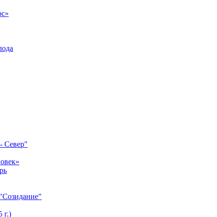
ос»
лода
- Север"
ловек»
рь
 "Созидание"
 г.)