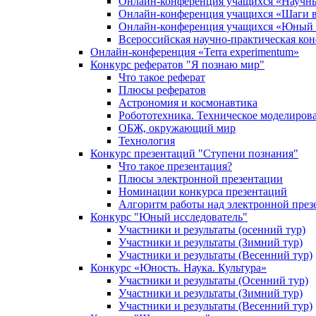
Онлайн-конференция учащихся «Научн
Онлайн-конференция учащихся «Шаги в
Онлайн-конференция учащихся «Юный 
Всероссийская научно-практическая ко
Онлайн-конференция «Terra experimentum»
Конкурс рефератов "Я познаю мир"
Что такое реферат
Плюсы рефератов
Астрономия и космонавтика
Робототехника. Техническое моделиров
ОБЖ, окружающий мир
Технология
Конкурс презентаций "Ступени познания"
Что такое презентация?
Плюсы электронной презентации
Номинации конкурса презентаций
Алгоритм работы над электронной през
Конкурс "Юный исследователь"
Участники и результаты (осенний тур)
Участники и результаты (Зимний тур)
Участники и результаты (Весенний тур)
Конкурс «Юность. Наука. Культура»
Участники и результаты (Осенний тур)
Участники и результаты (Зимний тур)
Участники и результаты (Весенний тур)