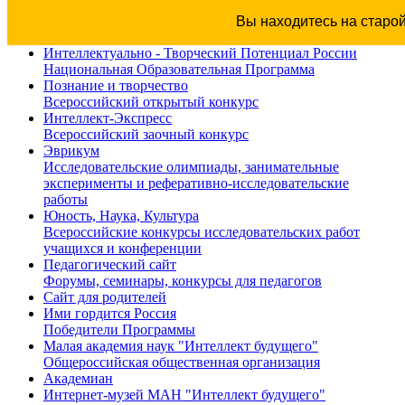
Вы находитесь на старо
Интеллектуально - Творческий Потенциал России
Национальная Образовательная Программа
Познание и творчество
Всероссийский открытый конкурс
Интеллект-Экспресс
Всероссийский заочный конкурс
Эврикум
Исследовательские олимпиады, занимательные
эксперименты и реферативно-исследовательские
работы
Юность, Наука, Культура
Всероссийские конкурсы исследовательских работ
учащихся и конференции
Педагогический сайт
Форумы, семинары, конкурсы для педагогов
Сайт для родителей
Ими гордится Россия
Победители Программы
Малая академия наук "Интеллект будущего"
Общероссийская общественная организация
Академиан
Интернет-музей МАН "Интеллект будущего"