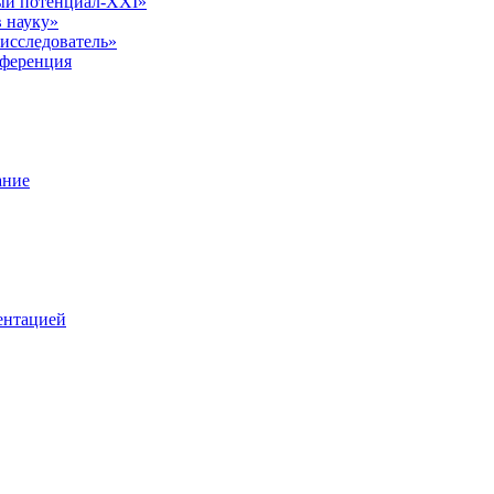
ый потенциал-XXI»
 науку»
исследователь»
нференция
ание
ентацией