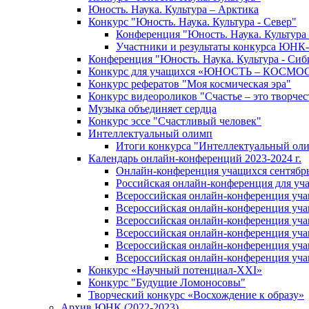
Юность. Наука. Культура – Арктика
Конкурс "Юность. Наука. Культура - Север"
Конференция "Юность. Наука. Культура 
Участники и результаты конкурса ЮНК
Конференция "Юность. Наука. Культура - Сиб
Конкурс для учащихся «ЮНОСТЬ – КОСМО
Конкурс рефератов "Моя космическая эра"
Конкурс видеороликов "Счастье – это творчес
Музыка объединяет сердца
Конкурс эссе "Cчастливый человек"
Интеллектуальный олимп
Итоги конкурса "Интеллектуальный ол
Календарь онлайн-конференций 2023-2024 г.
Онлайн-конференция учащихся сентябрь 
Российская онлайн-конференция для уч
Всероссийская онлайн-конференция учащ
Всероссийская онлайн-конференция уча
Всероссийская онлайн-конференция учащ
Всероссийская онлайн-конференция учащ
Всероссийская онлайн-конференция учащ
Всероссийская онлайн-конференция учащ
Конкурс «Научный потенциал-XXI»
Конкурс "Будущие Ломоносовы"
Творческий конкурс «Восхождение к образу»
Архив ЮНК (2022-2023)