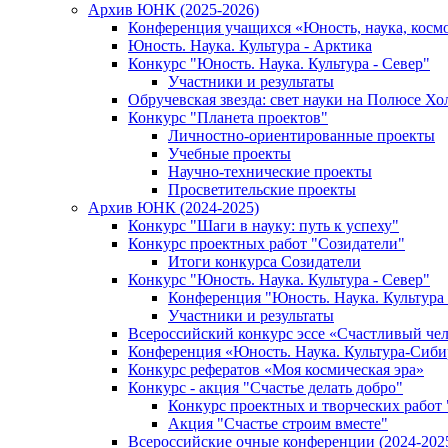
Архив ЮНК (2025-2026)
Конференция учащихся «Юность, наука, косм
Юность. Наука. Культура - Арктика
Конкурс "Юность. Наука. Культура - Север"
Участники и результаты
Обручевская звезда: свет науки на Полюсе Хо
Конкурс "Планета проектов"
Личностно-ориентированные проекты
Учебные проекты
Научно-технические проекты
Просветительские проекты
Архив ЮНК (2024-2025)
Конкурс "Шаги в науку: путь к успеху"
Конкурс проектных работ "Созидатели"
Итоги конкурса Созидатели
Конкурс "Юность. Наука. Культура - Север"
Конференция "Юность. Наука. Культура 
Участники и результаты
Всероссийский конкурс эссе «Счастливый че
Конференция «Юность. Наука. Культура-Сиби
Конкурс рефератов «Моя космическая эра»
Конкурс - акция "Счастье делать добро"
Конкурс проектных и творческих работ
Акция "Счастье строим вместе"
Всероссийские очные конференции (2024-2025