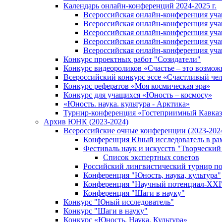
Календарь онлайн-конференций 2024-2025 г.
Всероссийская онлайн-конференция учащ
Всероссийская онлайн-конференция учащ
Всероссийская онлайн-конференция учащ
Всероссийская онлайн-конференция учащ
Всероссийская онлайн-конференция учащ
Конкурс проектных работ "Созидатели"
Конкурс видеороликов «Счастье – это возмож
Всероссийский конкурс эссе «Счастливый че
Конкурс рефератов «Моя космическая эра»
Конкурс для учащихся «Юность – космосу»
«Юность. наука. культура - Арктика»
Турнир-конференция «Гостеприимный Кавказ
Архив ЮНК (2023-2024)
Всероссийские очные конференции (2023-2024
Конференция Юный исследователь в рам
Фестиваль наук и искусств "Творческий
Список экспертных советов
Российский лингвистический турнир п
Конференция "Юность, наука, культура"
Конференция "Научный потенциал-XXI
Конференция "Шаги в науку"
Конкурс "Юный исследователь"
Конкурс "Шаги в науку"
Конкурс «Юность. Наука. Культура»