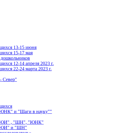
щихся 13-15 июня
щихся 15-17 мая
 дошкольников
ихся 12-14 апреля 2023 г.
ихся 22-24 марта 2023 г.
- Север"
ащихся
"ЮНК" и "Шаги в науку""
 "ЮИ" , "ШН", "ЮНК"
 "ЮИ" и "ШН"
исследователь»