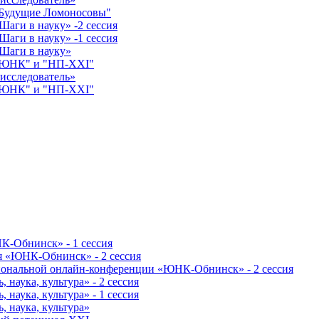
"Будущие Ломоносовы"
аги в науку» -2 сессия
аги в науку» -1 сессия
Шаги в науку»
 "ЮНК" и "НП-XXI"
исследователь»
 "ЮНК" и "НП-XXI"
К-Обнинск» - 1 сессия
я «ЮНК-Обнинск» - 2 сессия
гиональной онлайн-конференции «ЮНК-Обнинск» - 2 сессия
наука, культура» - 2 сессия
наука, культура» - 1 сессия
 наука, культура»