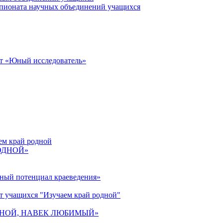
пионата научных объединений учащихся
от «Юный исследователь»
ем край родной
РОДНОЙ»
ьный потенциал краеведения»
т учащихся "Изучаем край родной"
 РОДНОЙ, НАВЕК ЛЮБИМЫЙ»