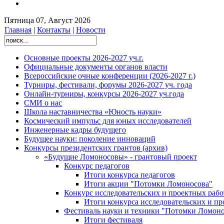
Пятница 07, Август 2026
Главная
|
Контакты
|
Новости
Основные проекты 2026-2027 уч.г.
Официальные документы органов власти
Всероссийские очные конференции (2026-2027 г.)
Турниры, фестивали, форумы 2026-2027 уч. года
Онлайн-турниры, конкурсы 2026-2027 уч.года
СМИ о нас
Школа наставничества «Юность науки»
Космический импульс для юных исследователей
Инженерные кадры будущего
Будущее науки: поколение инноваций
Конкурсы президентских грантов (архив)
«Будущие Ломоносовы» - грантовый проект
Конкурс педагогов
Итоги конкурса педагогов
Итоги акции "Потомки Ломоносова"
Конкурс исследовательских и проектных рабо
Итоги конкурса исследовательских и п
Фестиваль науки и техники "Потомки Ломоно
Итоги фестиваля