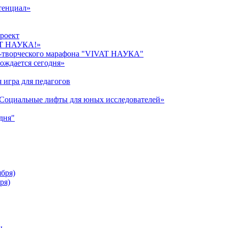
тенциал»
роект
AT НАУКА!»
о-творческого марафона "VIVAT НАУКА"
ождается сегодня»
 игра для педагогов
«Cоциальные лифты для юных исследователей»
дня"
ября)
ря)
ы