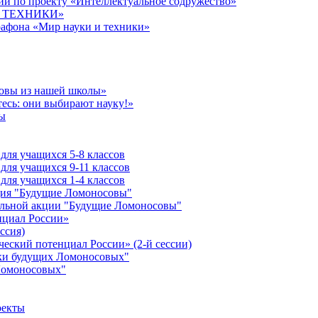
й по проекту «Интеллектуальное содружество»
 И ТЕХНИКИ»
рафона «Мир науки и техники»
совы из нашей школы»
есь: они выбирают науку!»
ы
ля учащихся 5-8 классов
ля учащихся 9-11 классов
ля учащихся 1-4 классов
кция "Будущие Ломоносовы"
ельной акции "Будущие Ломоносовы"
нциал России»
ссия)
ческий потенциал России» (2-й сессии)
ики будущих Ломоносовых"
Ломоносовых"
оекты