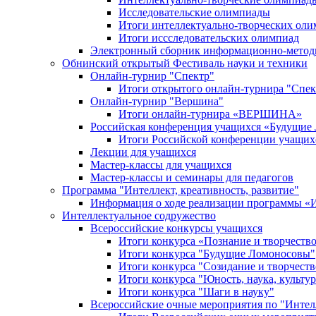
Исследовательские олимпиады
Итоги интеллектуально-творческих ол
Итоги иссследовательских олимпиад
Электронный сборник информационно-метод
Обнинский открытый Фестиваль науки и техники
Онлайн-турнир "Спектр"
Итоги открытого онлайн-турнира "Спек
Онлайн-турнир "Вершина"
Итоги онлайн-турнира «ВЕРШИНА»
Российская конференция учащихся «Будущие
Итоги Российской конференции учащи
Лекции для учащихся
Мастер-классы для учащихся
Мастер-классы и семинары для педагогов
Программа "Интеллект, креативность, развитие"
Информация о ходе реализации програм
Интеллектуальное содружество
Всероссийские конкурсы учащихся
Итоги конкурса «Познание и творчеств
Итоги конкурса "Будущие Ломоносовы"
Итоги конкурса "Созидание и творчеств
Итоги конкурса "Юность, наука, культур
Итоги конкурса "Шаги в науку"
Всероссийские очные мероприятия по "Интел