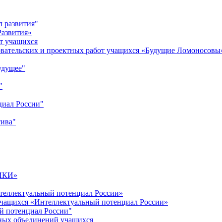
л развития"
Развития»
т учащихся
овательских и проектных работ учащихся «Будущие Ломоносовы
удущее"
"
циал России"
тива"
ИКИ»
теллектуальный потенциал России»
учащихся «Интеллектуальный потенциал России»
й потенциал России"
ных объединений учащихся