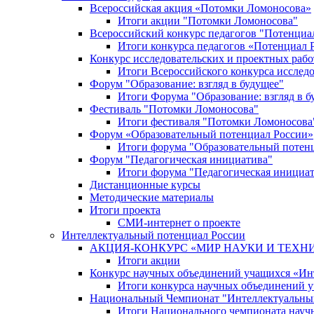
Всероссийская акция «Потомки Ломоносова»
Итоги акции "Потомки Ломоносова"
Всероссийский конкурс педагогов "Потенциа
Итоги конкурса педагогов «Потенциал 
Конкурс исследовательских и проектных рабо
Итоги Всероссийского конкурса исслед
Форум "Образование: взгляд в будущее"
Итоги Форума "Образование: взгляд в б
Фестиваль "Потомки Ломоносова"
Итоги фестиваля "Потомки Ломоносова
Форум «Образовательный потенциал России»
Итоги форума "Образовательный потен
Форум "Педагогическая инициатива"
Итоги форума "Педагогическая инициа
Дистанционные курсы
Методические материалы
Итоги проекта
СМИ-интернет о проекте
Интеллектуальный потенциал России
АКЦИЯ-КОНКУРС «МИР НАУКИ И ТЕХН
Итоги акции
Конкурс научных объединений учащихся «Ин
Итоги конкурса научных объединений 
Национальный Чемпионат "Интеллектуальны
Итоги Национального чемпионата науч