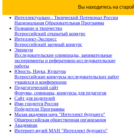
Вы находитесь на старо
Интеллектуально - Творческий Потенциал России
Национальная Образовательная Программа
Познание и творчество
Всероссийский открытый конкурс
Интеллект-Экспресс
Всероссийский заочный конкурс
Эврикум
Исследовательские олимпиады, занимательные
эксперименты и реферативно-исследовательские
работы
Юность, Наука, Культура
Всероссийские конкурсы исследовательских работ
учащихся и конференции
Педагогический сайт
Форумы, семинары, конкурсы для педагогов
Сайт для родителей
Ими гордится Россия
Победители Программы
Малая академия наук "Интеллект будущего"
Общероссийская общественная организация
Академиан
Интернет-музей МАН "Интеллект будущего"