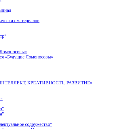
импиад
ических материалов
тр"
 Ломоносовы»
хся «Будущие Ломоносовы»
мы «ИНТЕЛЛЕКТ, КРЕАТИВНОСТЬ, РАЗВИТИЕ»
о»
о"
а"
лектуальное содружество"