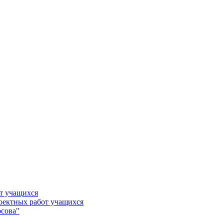
т учащихся
роектных работ учащихся
сова"