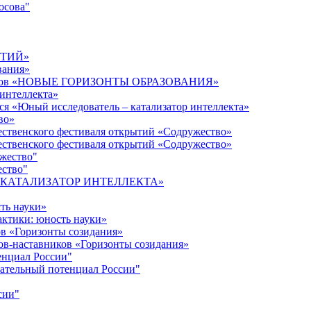
осова"
ЫТИЙ»
вания»
дагогов «НОВЫЕ ГОРИЗОНТЫ ОБРАЗОВАНИЯ»
 интеллекта»
ся «Юный исследователь – катализатор интеллекта»
во»
ественского фестиваля открытий «Содружество»
ественского фестиваля открытий «Содружество»
ужество"
ество"
кта «КАТАЛИЗАТОР ИНТЕЛЛЕКТА»
ть науки»
ктики: юность науки»
ов «Горизонты созидания»
ов-наставников «Горизонты созидания»
енциал России"
ательный потенциал России"
сии"