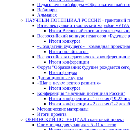
Педагогический форум «Образовательный по
Вебинары
Альманах
НАУЧНЫЙ ПОТЕНЦИАЛ РОССИИ - грантовый п
Интеллектуально-творческий марафон «VIV
Итоги Всероссийского интеллектуальн
Всероссийский конкурс педагогов «Будущее р
Итоги конкурса
«Cозидатели будущего» - командная проектная
Итоги онлайн-игры
Всероссийская педагогическая конференция 
Итоги конференции
Форум "Образование: будущее рождается сего
Итоги форума
Дистанционные курсы
«Шаг в науку: вектор развития»
Итоги конкурса
Конференция "Научный потенциал России"
Итоги конференции - 1 сессия (19-22 но
Итоги конференции - 2 сессия (1-2 декаб
Методические материалы
Итоги проекта
ОБНИНСКИЙ ПОТЕНЦИАЛ-грантовый проект
Олимпиады для учащихся 5 -11 классов
Интеллектуально-творческие олимпиад