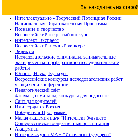
Вы находитесь на старо
Интеллектуально - Творческий Потенциал России
Национальная Образовательная Программа
Познание и творчество
Всероссийский открытый конкурс
Интеллект-Экспресс
Всероссийский заочный конкурс
Эврикум
Исследовательские олимпиады, занимательные
эксперименты и реферативно-исследовательские
работы
Юность, Наука, Культура
Всероссийские конкурсы исследовательских работ
учащихся и конференции
Педагогический сайт
Форумы, семинары, конкурсы для педагогов
Сайт для родителей
Ими гордится Россия
Победители Программы
Малая академия наук "Интеллект будущего"
Общероссийская общественная организация
Академиан
Интернет-музей МАН "Интеллект будущего"