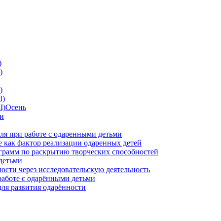
)
)
)
I)
II)Осень
ии
ля при работе с одаренными детьми
 как фактор реализации одаренных детей
грамм по раскрытию творческих способностей
детьми
ности через исследовательскую деятельность
работе с одарёнными детьми
для развития одарённости