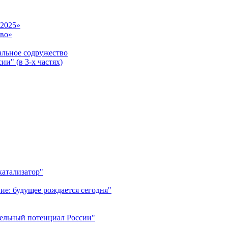
-2025»
тво»
ьное содружество
и" (в 3-х частях)
катализатор"
ие: будущее рождается сегодня"
тельный потенциал России"