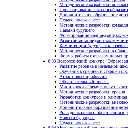
Методические разработки внекла
Проектирование как способ разви
Дополнительное образование дете
Педагогическое эссе
Методические разработки команд
Навыки будущего
Формирование надпредметных ком
Развитие метапредметных компет
Компетенции будущего: ключевые 
Методические разработки в обла
Формы работы с атласом новых п
8.03 Всероссийский конкурс "Образован
Развитие ребенка в начальной шко
Обучение в средней и старшей шк
Атлас новых профессий
Образовательный проект
Мини уроки - "чему я могу научит
Методические разработки уроков
Разработки конкурсов и олимпиад 
Методические разработки внекла
Дополнительное образование дете
Роль дошкольного образования в 
Навыки будущего
Педагогическое эссе
8.04 Международный конкурс педагогов