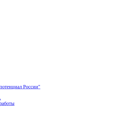
 потенциал России"
.
 работы