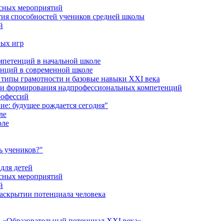
ссных мероприятий
тия способностей учеников средней школы
й
ных игр
петенций в начальной школе
енций в современной школе
типы грамотности и базовые навыки XXI века
сти формирования надпрофессиональных компетенций
рофессий
ие: будущее рождается сегодня"
ле
оле
ь учеников?"
для детей
ссных мероприятий
й
раскрытии потенциала человека
 «Образовательный потенциал XXI века»