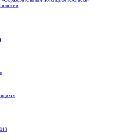
хнологии
и
ии
чащихся
2013