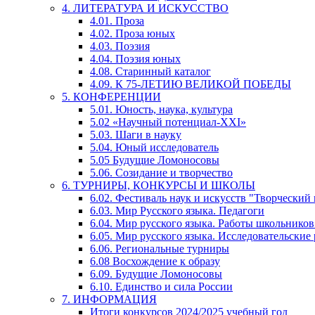
4. ЛИТЕРАТУРА И ИСКУССТВО
4.01. Проза
4.02. Проза юных
4.03. Поэзия
4.04. Поэзия юных
4.08. Старинный каталог
4.09. К 75-ЛЕТИЮ ВЕЛИКОЙ ПОБЕДЫ
5. КОНФЕРЕНЦИИ
5.01. Юность, наука, культура
5.02 «Научный потенциал-XXI»
5.03. Шаги в науку
5.04. Юный исследователь
5.05 Будущие Ломоносовы
5.06. Созидание и творчество
6. ТУРНИРЫ, КОНКУРСЫ И ШКОЛЫ
6.02. Фестиваль наук и искусств "Творческий
6.03. Мир Русского языка. Педагоги
6.04. Мир русского языка. Работы школьников
6.05. Мир русского языка. Исследовательские
6.06. Региональные турниры
6.08 Восхождение к образу
6.09. Будущие Ломоносовы
6.10. Единство и сила России
7. ИНФОРМАЦИЯ
Итоги конкурсов 2024/2025 учебный год