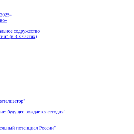
-2025»
тво»
ьное содружество
и" (в 3-х частях)
катализатор"
ие: будущее рождается сегодня"
тельный потенциал России"