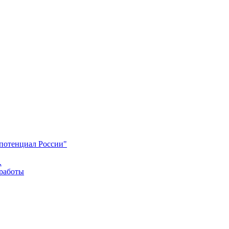
 потенциал России"
.
 работы