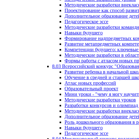
Методические разработки внекла
Проектирование как способ разви
Дополнительное образование дете
Педагогическое эссе
Методические разработки команд
Навыки будущего
Формирование надпредметных ком
Развитие метапредметных компет
Компетенции будущего: ключевые 
Методические разработки в обла
Формы работы с атласом новых п
8.03 Всероссийский конкурс "Образован
Развитие ребенка в начальной шко
Обучение в средней и старшей шк
Атлас новых профессий
Образовательный проект
Мини уроки - "чему я могу научит
Методические разработки уроков
Разработки конкурсов и олимпиад 
Методические разработки внекла
Дополнительное образование дете
Роль дошкольного образования в 
Навыки будущего
Педагогическое эссе
8.04 Международный конкурс педагогов