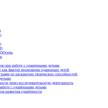
)
)
)
I)
II)Осень
ии
ля при работе с одаренными детьми
 как фактор реализации одаренных детей
грамм по раскрытию творческих способностей
детьми
ности через исследовательскую деятельность
работе с одарёнными детьми
для развития одарённости