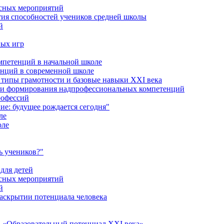
ссных мероприятий
тия способностей учеников средней школы
й
ных игр
петенций в начальной школе
енций в современной школе
типы грамотности и базовые навыки XXI века
сти формирования надпрофессиональных компетенций
рофессий
ие: будущее рождается сегодня"
ле
оле
ь учеников?"
для детей
ссных мероприятий
й
раскрытии потенциала человека
 «Образовательный потенциал XXI века»