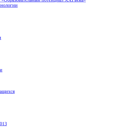
хнологии
и
ии
чащихся
2013