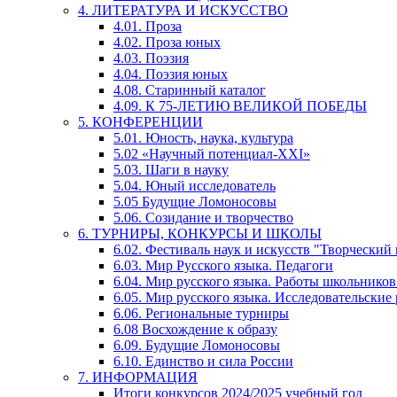
4. ЛИТЕРАТУРА И ИСКУССТВО
4.01. Проза
4.02. Проза юных
4.03. Поэзия
4.04. Поэзия юных
4.08. Старинный каталог
4.09. К 75-ЛЕТИЮ ВЕЛИКОЙ ПОБЕДЫ
5. КОНФЕРЕНЦИИ
5.01. Юность, наука, культура
5.02 «Научный потенциал-XXI»
5.03. Шаги в науку
5.04. Юный исследователь
5.05 Будущие Ломоносовы
5.06. Созидание и творчество
6. ТУРНИРЫ, КОНКУРСЫ И ШКОЛЫ
6.02. Фестиваль наук и искусств "Творческий
6.03. Мир Русского языка. Педагоги
6.04. Мир русского языка. Работы школьников
6.05. Мир русского языка. Исследовательские
6.06. Региональные турниры
6.08 Восхождение к образу
6.09. Будущие Ломоносовы
6.10. Единство и сила России
7. ИНФОРМАЦИЯ
Итоги конкурсов 2024/2025 учебный год