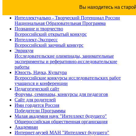
Вы находитесь на старо
Интеллектуально - Творческий Потенциал России
Национальная Образовательная Программа
Познание и творчество
Всероссийский открытый конкурс
Интеллект-Экспресс
Всероссийский заочный конкурс
Эврикум
Исследовательские олимпиады, занимательные
эксперименты и реферативно-исследовательские
работы
Юность, Наука, Культура
Всероссийские конкурсы исследовательских работ
учащихся и конференции
Педагогический сайт
Форумы, семинары, конкурсы для педагогов
Сайт для родителей
Ими гордится Россия
Победители Программы
Малая академия наук "Интеллект будущего"
Общероссийская общественная организация
Академиан
Интернет-музей МАН "Интеллект будущего"