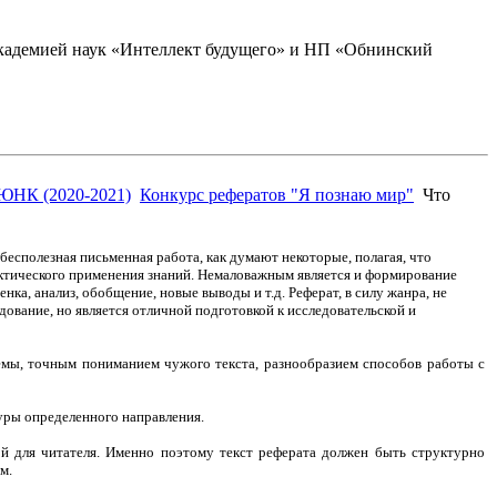
академией наук «Интеллект будущего» и НП «Обнинский
ЮНК (2020-2021)
Конкурс рефератов "Я познаю мир"
Что
есполезная письменная работа, как думают некоторые, полагая, что
актического применения знаний. Немаловажным является и формирование
ка, анализ, обобщение, новые выводы и т.д. Реферат, в силу жанра, не
дование, но является отличной подготовкой к исследовательской и
лемы, точным пониманием чужого текста, разнообразием способов работы с
туры определенного направления.
ой для читателя. Именно поэтому текст реферата должен быть структурно
м.