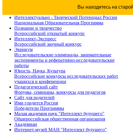
Вы находитесь на старо
Интеллектуально - Творческий Потенциал России
Национальная Образовательная Программа
Познание и творчество
Всероссийский открытый конкурс
Интеллект-Экспресс
Всероссийский заочный конкурс
Эврикум
Исследовательские олимпиады, занимательные
эксперименты и реферативно-исследовательские
работы
Юность, Наука, Культура
Всероссийские конкурсы исследовательских работ
учащихся и конференции
Педагогический сайт
Форумы, семинары, конкурсы для педагогов
Сайт для родителей
Ими гордится Россия
Победители Программы
Малая академия наук "Интеллект будущего"
Общероссийская общественная организация
Академиан
Интернет-музей МАН "Интеллект будущего"