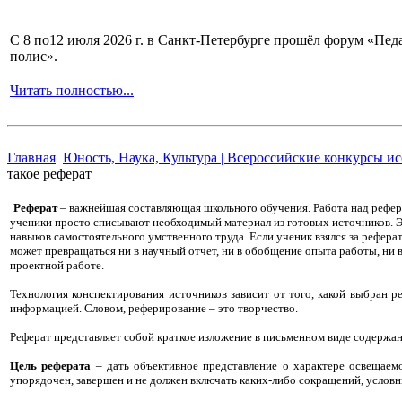
С 8 по12 июля 2026 г. в Санкт-Петербурге прошёл форум «П
полис».
Читать полностью...
Главная
Юность, Наука, Культура | Всероссийские конкурсы и
такое реферат
Реферат
– важнейшая составляющая школьного обучения. Работа над рефера
ученики просто списывают необходимый материал из готовых источников. Э
навыков самостоятельного умственного труда. Если ученик взялся за реферат
может превращаться ни в научный отчет, ни в обобщение опыта работы, ни в
проектной работе.
Технология конспектирования источников зависит от того, какой выбран 
информацией. Словом, реферирование – это творчество.
Реферат представляет собой краткое изложение в письменном виде содержан
Цель реферата
– дать объективное представление о характере освещаемо
упорядочен, завершен и не должен включать каких-либо сокращений, услов