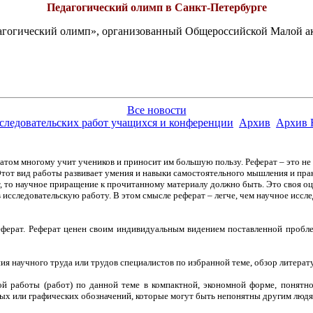
Педагогический олимп в Санкт-Петербурге
едагогический олимп», организованный Общероссийской Малой 
Все новости
сследовательских работ учащихся и конференции
Архив
Архив 
том многому учит учеников и приносит им большую пользу. Реферат – это не б
тот вид работы развивает умения и навыки самостоятельного мышления и пр
, то научное приращение к прочитанному материалу должно быть. Это своя оцен
 исследовательскую работу. В этом смысле реферат – легче, чем научное иссле
реферат. Реферат ценен своим индивидуальным видением поставленной проб
ия научного труда или трудов специалистов по избранной теме, обзор литера
й работы (работ) по данной теме в компактной, экономной форме, понятн
ных или графических обозначений, которые могут быть непонятны другим людя