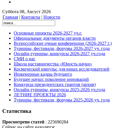
Суббота 08, Август 2026
Главная
|
Контакты
|
Новости
Основные проекты 2026-2027 уч.г.
Официальные документы органов власти
Всероссийские очные конференции (2026-2027 г.)
Турниры, фестивали, форумы 2026-2027 уч. года
Онлайн-турниры, конкурсы 2026-2027 уч.года
СМИ о нас
Школа наставничества «Юность науки»
Космический импульс для юных исследователей
Инженерные кадры будущего
Будущее науки: поколение инноваций
Конкурсы президентских грантов (архив)
Онлайн-турниры, конкурсы 2025-2026 уч.года
ЛЕТНИЕ ПРОЕКТЫ 2026
Турниры, фестивали, форумы 2025-2026 уч. года
Статистика
Просмотрено статей
: 225690284
Сейчас на сайте находятся: